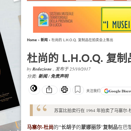
Home
新闻
杜尚的 L.H.O.Q. 复制品在拍卖会上售出
杜尚的 L.H.O.Q.
by
Redazione
, 发布于 25/10/2017
分类:
新闻
/
免责声明
Google
Disco
关注我们
苏富比拍卖行在 1964 年拍卖了马塞尔-杜
马塞尔-杜尚
"长胡子
蒙娜丽莎
复制品
的
的
"
在巴