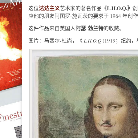
达达主义
L.H.O.Q.》
这位
艺术家的著名作品《
创
应他的朋友阿图罗-施瓦茨的要求于 1964 年创
阿瑟-勃兰特
这件作品来自美国人
的收藏。
图片：马塞尔-杜尚，《
L.H.O.Q
.(1919；纽