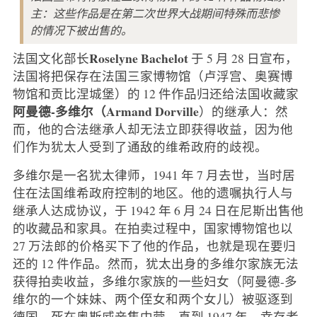
主：这些作品是在第二次世界大战期间特殊而悲惨
的情况下被出售的。
Roselyne Bachelot
法国文化部长
于 5 月 28 日宣布，
法国将把保存在法国三家博物馆（卢浮宫、奥赛博
物馆和贡比涅城堡）的 12 件作品归还给法国收藏家
阿曼德-多维尔（Armand Dorville
）的继承人：然
而，他的合法继承人却无法立即获得收益，因为他
们作为犹太人受到了通敌的维希政府的歧视。
多维尔是一名犹太律师，1941 年 7 月去世，当时居
住在法国维希政府控制的地区。他的遗嘱执行人与
继承人达成协议，于 1942 年 6 月 24 日在尼斯出售他
的收藏品和家具。在拍卖过程中，国家博物馆也以
27 万法郎的价格买下了他的作品，也就是现在要归
还的 12 件作品。然而，犹太出身的多维尔家族无法
获得拍卖收益，多维尔家族的一些妇女（阿曼德-多
维尔的一个妹妹、两个侄女和两个女儿）被驱逐到
德国，死在奥斯威辛集中营。直到 1947 年，幸存者