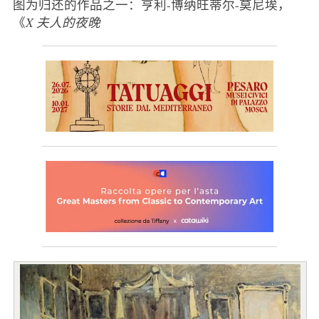
图为归还的作品之一：亨利-博纳旺蒂尔-莫尼埃，
《
X 夫人的夜晚