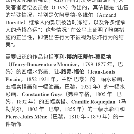
受害者赔偿委员会（CIVS）做出的，其依据是 “出售
的特殊情况，特别是欠阿曼德-多维尔（Armand
Dorville）继承人的款项被暂时冻结，以及许多继承
人的悲惨命运”：这些情况 “在公平上证明了赔偿措
施的正当性，即使出售行为不被视为破坏行为的结
果”。
亨利-博纳旺蒂尔-莫尼埃
需要归还的作品包括
Henry-Bonaventure Monnier
（
，1799-1877 年，巴
让-路易-福伦
Jean-Louis
黎）的四幅水彩画、
（
Forain
，1852-1931 年，兰斯-巴黎）的一幅水彩画、
五幅素描画和一幅油画。巴黎，1931 年）的一幅水
Constantine
Guys
彩画、
（弗莱辛格，1805 年 - 巴
Camille Roqueplan
黎，1892 年）的五幅素描、
（马
勒莫尔，1803 年 - 巴黎，1855 年）的一幅水彩画和
Pierre-Jules Mène
（巴黎，1810 年 - 1879 年）的一
件蜡像。