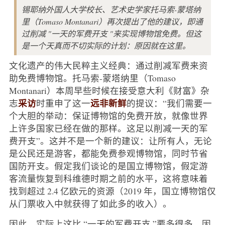
锡耶纳外国人大学校长、艺术史学家托马索-蒙塔纳
里（Tomaso Montanari）再次提出了他的建议，即通
过削减 "一天的军费开支 "来实现博物馆免费。但这
是一个天真而不切实际的计划：原因就在这里。
文化遗产的伟大民粹主义经典：通过削减军费来资
助免费博物馆。托马索-蒙塔纳里（Tomaso
Montanari）本周早些时候在接受意大利《财富》杂
采访
远非新鲜
志
时重申了这一
的提议：“我们需要一
个大胆的举动：保证博物馆的免费开放，就像世界
上许多国家已经在做的那样。这足以削减一天的军
费开支”。这并不是一个新的建议：让所有人，无论
是公民还是游客，都能免费参观博物馆，同时节省
国防开支。假定我们谈论的是国立博物馆，假定游
客流量恢复到科维德时期之前的水平，这将意味着
找到超过 2.4 亿欧元的资源（2019 年，国立博物馆仅
从门票收入中就获得了如此多的收入）。
因此，实际上这比 “一天的军费开支 ”要多得多，因