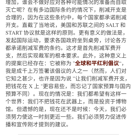
增加，谁会不做好应对各种可能情况的准备而自取
灭亡呢？在有多边国际条约的情况下，削减开支是
合理的，因为在这些条约中，每个国家都承诺削减
开支。直截了当地说，美国和苏联之间的 SALT 和
START 协议就是这样的原则。更有意义的做法是，
发起国际运动，要求各国政府坐到桌旁，讨论各方
都承诺削减军费的条约。这才是首先削减军费开
支，然后实现裁军的根本要求。此外，这种意义上
全球和平红利倡议
的提案已经存在：它被称为 "
“，
我是成千上万签署该倡议的人之一（然而，人们对
它知之甚少，也许是因为说 ”让我们削减军费开支，
把钱花在 X 上 "更容易些，而忘记了国家预算与国内
预算不同）。现在的情况是：我们都希望有这样一
个世界：我们不把钱花在武器上，而是投资于博物
馆。但遗憾的是，现在还不是时候：今天，我们必
须努力使这一时刻更近一些。我们必须努力促进传
播和宣传刚才提到的建议。