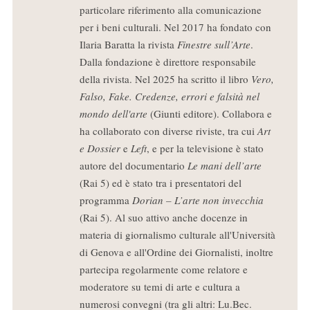
particolare riferimento alla comunicazione
per i beni culturali. Nel 2017 ha fondato con
Ilaria Baratta la rivista
Finestre sull’Arte
.
Dalla fondazione è direttore responsabile
della rivista. Nel 2025 ha scritto il libro
Vero,
Falso, Fake. Credenze, errori e falsità nel
mondo dell'arte
(Giunti editore). Collabora e
ha collaborato con diverse riviste, tra cui
Art
e Dossier
e
Left
, e per la televisione è stato
autore del documentario
Le mani dell’arte
(Rai 5) ed è stato tra i presentatori del
programma
Dorian – L’arte non invecchia
(Rai 5). Al suo attivo anche docenze in
materia di giornalismo culturale all'Università
di Genova e all'Ordine dei Giornalisti, inoltre
partecipa regolarmente come relatore e
moderatore su temi di arte e cultura a
numerosi convegni (tra gli altri: Lu.Bec.