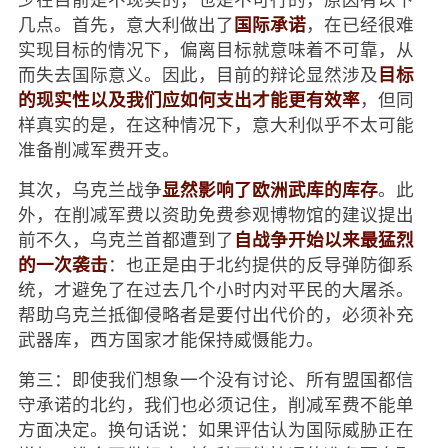
国际承诺
几点。首先，意大利做出了
，在已经很难
实现目标的情况下，偏离目标就意味着不可靠，从
目标
而失去国际意义。因此，目前的辩论显然涉及
的现实性以及我们应如何支出才能更有效率
，但同
样真实的是，在这种情况下，意大利似乎不太可能
准备削减军费开支。
显然影响了欧洲武库的库存
其次，乌克兰战争
。此
外，在削减军费以资助免费参观博物馆的建议提出
自战争开始以来最猛烈
前不久，乌克兰首都遭到了
的一次袭击
：也正是由于北约提供的反导弹防御系
统，才避免了在过去几个小时内对平民的大屠杀。
帮助乌克兰抵御侵略者是要付出代价的，必须补充
武器库，西方国家才能保持威慑能力。
第三：即使我们想象一个没有讨论、所有盟国都信
守承诺的北约，我们也必须记住，削减军费不能单
方面决定。换句话说：如果评估认为国际威胁正在