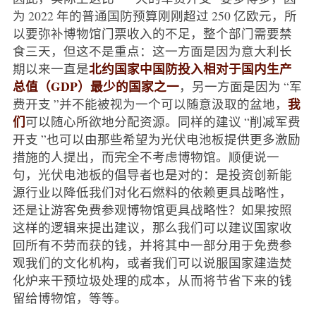
为 2022 年的普通国防预算刚刚超过 250 亿欧元，所
以要弥补博物馆门票收入的不足，整个部门需要禁
食三天，但这不是重点：这一方面是因为意大利长
北约国家中国防投入相对于国内生产
期以来一直是
总值（GDP）最少的国家之一
，另一方面是因为 “军
我
费开支 ”并不能被视为一个可以随意汲取的盆地，
们
可以随心所欲地分配资源。同样的建议 “削减军费
开支 ”也可以由那些希望为光伏电池板提供更多激励
措施的人提出，而完全不考虑博物馆。顺便说一
句，光伏电池板的倡导者也是对的：是投资创新能
源行业以降低我们对化石燃料的依赖更具战略性，
还是让游客免费参观博物馆更具战略性？如果按照
这样的逻辑来提出建议，那么我们可以建议国家收
回所有不劳而获的钱，并将其中一部分用于免费参
观我们的文化机构，或者我们可以说服国家建造焚
化炉来干预垃圾处理的成本，从而将节省下来的钱
留给博物馆，等等。