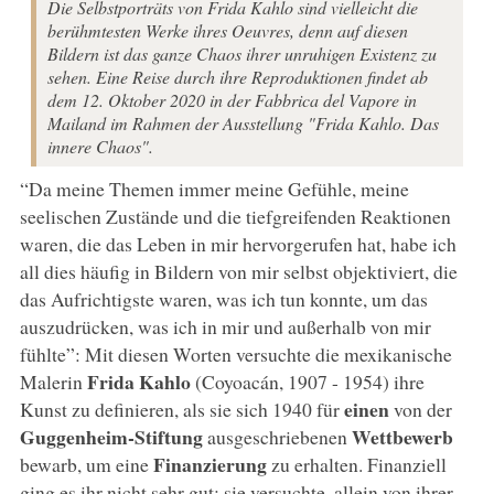
Die Selbstporträts von Frida Kahlo sind vielleicht die
berühmtesten Werke ihres Oeuvres, denn auf diesen
Bildern ist das ganze Chaos ihrer unruhigen Existenz zu
sehen. Eine Reise durch ihre Reproduktionen findet ab
dem 12. Oktober 2020 in der Fabbrica del Vapore in
Mailand im Rahmen der Ausstellung "Frida Kahlo. Das
innere Chaos".
“Da meine Themen immer meine Gefühle, meine
seelischen Zustände und die tiefgreifenden Reaktionen
waren, die das Leben in mir hervorgerufen hat, habe ich
all dies häufig in Bildern von mir selbst objektiviert, die
das Aufrichtigste waren, was ich tun konnte, um das
auszudrücken, was ich in mir und außerhalb von mir
fühlte”: Mit diesen Worten versuchte die mexikanische
Frida Kahlo
Malerin
(Coyoacán, 1907 - 1954) ihre
einen
Kunst zu definieren, als sie sich 1940 für
von der
Guggenheim-Stiftung
Wettbewerb
ausgeschriebenen
Finanzierung
bewarb, um eine
zu erhalten. Finanziell
ging es ihr nicht sehr gut; sie versuchte, allein von ihrer