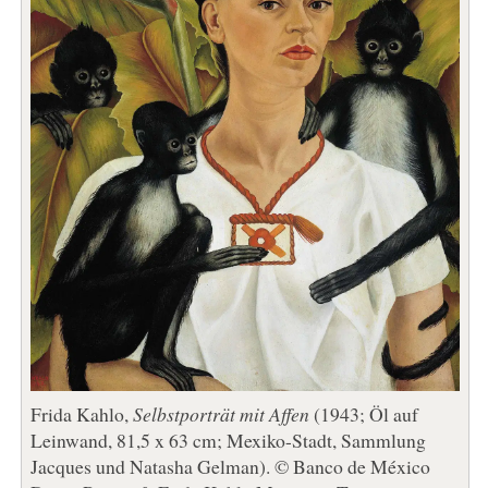
Frida Kahlo,
Selbstporträt mit Affen
(1943; Öl auf
Leinwand, 81,5 x 63 cm; Mexiko-Stadt, Sammlung
Jacques und Natasha Gelman). © Banco de México