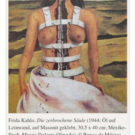
Frida Kahlo,
Die zerbrochene Säule
(1944; Öl auf
Leinwand, auf Masonit geklebt, 30,5 x 40 cm; Mexiko-
Stadt, Museo Dolores Olmedo). © Banco de México