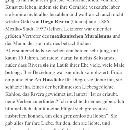
Kunst zu leben, indem sie ihre Gemälde verkaufte, aber
sie konnte nicht alles bezahlen und wollte sich auch nicht
Diego Rivera
wieder Geld von
(Guanajuato, 1886 -
Mexiko-Stadt, 1957) leihen. Letzterer war einer der
mexikanischen Muralismus
größten Vertreter des
und
der Mann, der sie trotz des beträchtlichen
Altersunterschieds zwischen den beiden sehr jung, mit
kaum 15 Jahren, heiratete: daran ist nichts Seltsames,
sie
außer dass Rivera
im Laufe ihrer Ehe viele, viele Male
betrog
. Ihre Beziehung war ziemlich kompliziert: Frida
Hassliebe
empfand eine Art
für Diego, sie liebte ihn, sie
schätzte ihn. Eines der berühmtesten Liebesgedichte
Kahlos, das Rivera gewidmet ist, lautet: “Ist es erlaubt,
neue Verben zu erfinden? Ich möchte dir eines geben: Ich
himmel dich, damit meine Flügel sich grenzenlos
ausbreiten können, um dich grenzenlos zu lieben”. Sie
gab alles für ihre Liebe, für den, den sie liebte, und
schonte sich nie, trotz aller Schwierigkeiten, aber