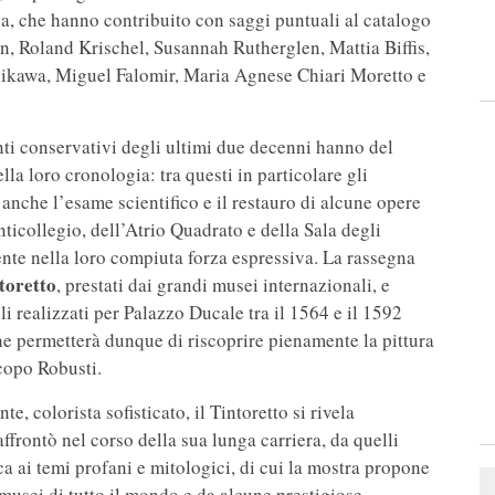
a, che hanno contribuito con saggi puntuali al catalogo
n, Roland Krischel, Susannah Rutherglen, Mattia Biffis,
kawa, Miguel Falomir, Maria Agnese Chiari Moretto e
enti conservativi degli ultimi due decenni hanno del
lla loro cronologia: tra questi in particolare gli
anche l’esame scientifico e il restauro di alcune opere
nticollegio, dell’Atrio Quadrato e della Sala degli
nte nella loro compiuta forza espressiva. La rassegna
ntoretto
, prestati dai grandi musei internazionali, e
li realizzati per Palazzo Ducale tra il 1564 e il 1592
one permetterà dunque di riscoprire pienamente la pittura
copo Robusti.
te, colorista sofisticato, il Tintoretto si rivela
 affrontò nel corso della sua lunga carriera, da quelli
stica ai temi profani e mitologici, di cui la mostra propone
 musei di tutto il mondo e da alcune prestigiose