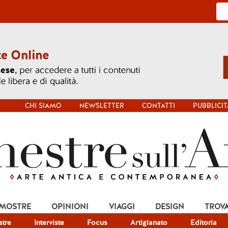
CHI SIAMO
NEWSLETTER
CONTATTI
PUBBLICIT
 MOSTRE
OPINIONI
VIAGGI
DESIGN
TROV
tre
Interviste
Focus
Artigianato
Editoria