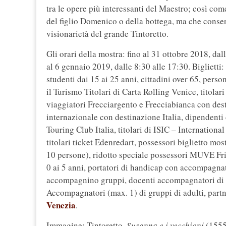
tra le opere più interessanti del Maestro; così come
del figlio Domenico o della bottega, ma che conser
visionarietà del grande Tintoretto.
Gli orari della mostra: fino al 31 ottobre 2018, da
al 6 gennaio 2019, dalle 8:30 alle 17:30. Biglietti:
studenti dai 15 ai 25 anni, cittadini over 65, person
il Turismo Titolari di Carta Rolling Venice, titolar
viaggiatori Frecciargento e Frecciabianca con dest
internazionale con destinazione Italia, dipendenti 
Touring Club Italia, titolari di ISIC – Internationa
titolari ticket Edenredart, possessori biglietto mo
10 persone), ridotto speciale possessori MUVE Frie
0 ai 5 anni, portatori di handicap con accompagnato
accompagnino gruppi, docenti accompagnatori di g
Accompagnatori (max. 1) di gruppi di adulti, part
Venezia
.
Immagine: Tintoretto,
Susanna e i vecchioni
(1555-