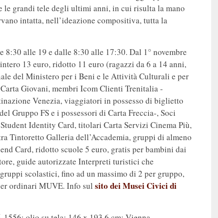
 le grandi tele degli ultimi anni, in cui risulta la mano
vano intatta, nell’ideazione compositiva, tutta la
lle 8:30 alle 19 e dalle 8:30 alle 17:30. Dal 1° novembre
 intero 13 euro, ridotto 11 euro (ragazzi da 6 a 14 anni,
ale del Ministero per i Beni e le Attività Culturali e per
i Carta Giovani, membri Icom Clienti Trenitalia -
inazione Venezia, viaggiatori in possesso di biglietto
del Gruppo FS e i possessori di Carta Freccia-, Soci
l Student Identity Card, titolari Carta Servizi Cinema Più,
stra Tintoretto Galleria dell’Accademia, gruppi di almeno
nd Card, ridotto scuole 5 euro, gratis per bambini dai
re, guide autorizzate Interpreti turistici che
ruppi scolastici, fino ad un massimo di 2 per gruppo,
sito dei Musei Civici di
ner ordinari MUVE. Info sul
1556; olio su tela; 146 x 193,6 cm; Vienna,