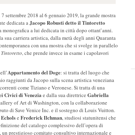
l 7 settembre 2018 al 6 gennaio 2019, la grande mostra
Jacopo Robusti detto il Tintoretto
nte dedicata a
a monografica a lui dedicata in città dopo ottant’anni.
la sua carriera artistica, dalla metà degli anni Quaranta
n contemporanea con una mostra che si svolge in parallelo
 Tintoretto
, che prende invece in esame i capolavori
Appartamento del Doge
ell’
: si tratta del luogo che
io raggiunti da Jacopo sulla scena artistica veneziana
orrenti come Tiziano e Veronese. Si tratta di una
 Civici di Venezia
Gabriella
e dalla sua direttrice
llery of Art di Washington, con la collaborazione
buto di Save Venice Inc. e il sostegno di Louis Vuitton.
 Echols
Frederick Ilchman
e
, studiosi statunitensi che
efinizione del catalogo complessivo dell’opera di
, un prestigioso comitato consultivo internazionale e