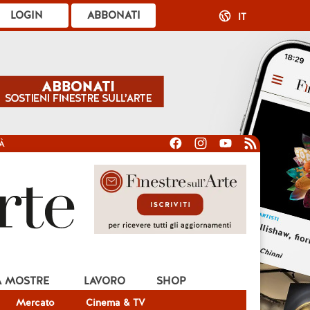
LOGIN
ABBONATI
IT
À
A MOSTRE
LAVORO
SHOP
Mercato
Cinema & TV