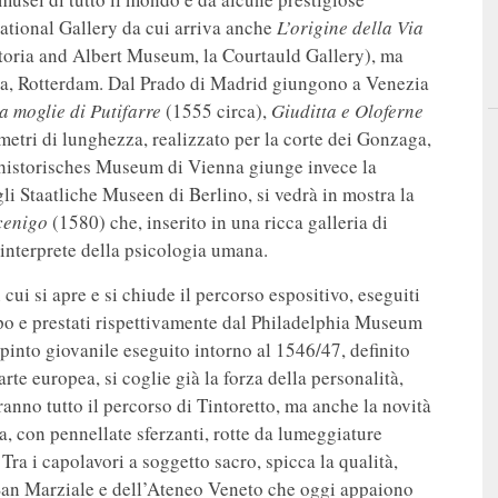
ational Gallery da cui arriva anche
L’origine della Via
ctoria and Albert Museum, la Courtauld Gallery), ma
aga, Rotterdam. Dal Prado di Madrid giungono a Venezia
a moglie di Putifarre
(1555 circa),
Giuditta e Oloferne
 metri di lunghezza, realizzato per la corte dei Gonzaga,
sthistorisches Museum di Vienna giunge invece la
li Staatliche Museen di Berlino, si vedrà in mostra la
cenigo
(1580) che, inserito in una ricca galleria di
e interprete della psicologia umana.
 cui si apre e si chiude il percorso espositivo, eseguiti
copo e prestati rispettivamente dal Philadelphia Museum
pinto giovanile eseguito intorno al 1546/47, definito
rte europea, si coglie già la forza della personalità,
anno tutto il percorso di Tintoretto, ma anche la novità
sa, con pennellate sferzanti, rotte da lumeggiature
Tra i capolavori a soggetto sacro, spicca la qualità,
di San Marziale e dell’Ateneo Veneto che oggi appaiono