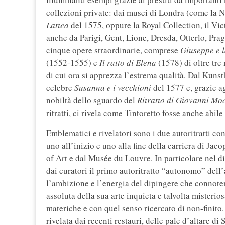
collezioni private: dai musei di Londra (come la N
Lattea
del 1575, oppure la Royal Collection, il Vi
anche da Parigi, Gent, Lione, Dresda, Otterlo, Pr
cinque opere straordinarie, comprese
Giuseppe e l
(1552-1555) e
Il ratto di Elena
(1578) di oltre tre
di cui ora si apprezza l’estrema qualità. Dal Kun
celebre
Susanna e i vecchioni
del 1577 e, grazie ag
nobiltà dello sguardo del
Ritratto di Giovanni Mo
ritratti, ci rivela come Tintoretto fosse anche abil
Emblematici e rivelatori sono i due autoritratti con
uno all’inizio e uno alla fine della carriera di Ja
of Art e dal Musée du Louvre. In particolare nel di
dai curatori il primo autoritratto “autonomo” dell’a
l’ambizione e l’energia del dipingere che connoter
assoluta della sua arte inquieta e talvolta misterio
materiche e con quel senso ricercato di non-finito. 
rivelata dai recenti restauri, delle pale d’altare 