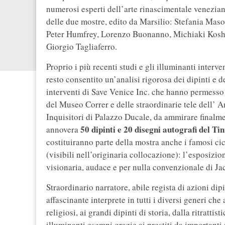
numerosi esperti dell’arte rinascimentale venezian
delle due mostre, edito da Marsilio: Stefania Maso
Peter Humfrey, Lorenzo Buonanno, Michiaki Koshi
Giorgio Tagliaferro.
Proprio i più recenti studi e gli illuminanti interv
resto consentito un’analisi rigorosa dei dipinti e de
interventi di Save Venice Inc. che hanno permesso 
del Museo Correr e delle straordinarie tele dell’ A
Inquisitori di Palazzo Ducale, da ammirare finalme
50 dipinti e 20 disegni autografi del Ti
annovera
costituiranno parte della mostra anche i famosi cic
(visibili nell’originaria collocazione): l’esposizi
visionaria, audace e per nulla convenzionale di Ja
Straordinario narratore, abile regista di azioni dipin
affascinante interprete in tutti i diversi generi che
religiosi, ai grandi dipinti di storia, dalla ritratti
illuminanti esempi grazie ai prestiti da importanti