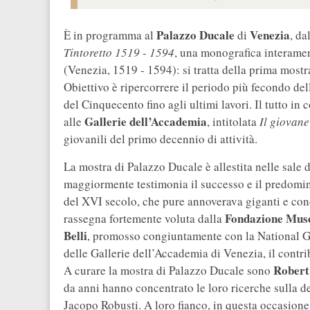
Palazzo Ducale
Venezia
È in programma al
di
, da
Tintoretto 1519 - 1594
, una monografica interame
(Venezia, 1519 - 1594): si tratta della prima mostr
Obiettivo è ripercorrere il periodo più fecondo del
del Cinquecento fino agli ultimi lavori. Il tutto i
Gallerie dell’Accademia
alle
, intitolata
Il giovane
giovanili del primo decennio di attività.
La mostra di Palazzo Ducale è allestita nelle sale d
maggiormente testimonia il successo e il predomin
del XVI secolo, che pure annoverava giganti e conc
Fondazione Musei
rassegna fortemente voluta dalla
Belli
, promosso congiuntamente con la National Ga
delle Gallerie dell’Accademia di Venezia, il contri
Robert
A curare la mostra di Palazzo Ducale sono
da anni hanno concentrato le loro ricerche sulla d
Jacopo Robusti. A loro fianco, in questa occasione