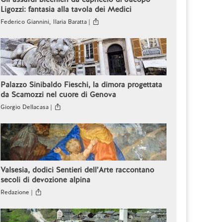
Ligozzi: fantasia alla tavola dei Medici
Federico Giannini, Ilaria Baratta |
Palazzo Sinibaldo Fieschi, la dimora progettata
da Scamozzi nel cuore di Genova
Giorgio Dellacasa |
Valsesia, dodici Sentieri dell’Arte raccontano
secoli di devozione alpina
Redazione |