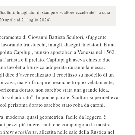
ultori. Intagliator di stampe e scultore eccellente”, a cura
0 aprile al 21 luglio 2024).
peramento di Giovanni Battista Scultori, sfuggente
avorando tra stucchi, intagli, disegni, incisioni. È una
polito Capilupi, nunzio apostolico a Venezia nel 1562,
l’artista e il prelato. Capilupi gli aveva chiesto due
na tavoletta liturgica adoperata durante la messa.
gli dice d’aver realizzato il crocifisso su modello di un
Gonzaga, ma gli fa capire, neanche troppo velatamente,
l perizoma dorato, non sarebbe stata una grande idea,
lo vol adorato”. In poche parole, Scultori si permetteva
 col perizoma dorato sarebbe stato roba da cafoni.
ara, moderna, quasi geometrica, facile da leggere, è
ra i pezzi più interessanti che compongono la mostra
cultore eccellente
, allestita nelle sale della Rustica nel