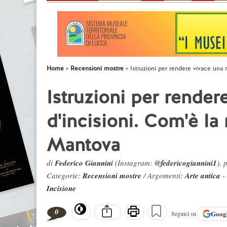
Home
Recensioni mostre
Istruzioni per rendere vivace una 
Istruzioni per render
d'incisioni. Com'è la
Mantova
di
Federico Giannini
(Instagram:
@federicogiannini1
), 
Categorie:
Recensioni mostre
/ Argomenti:
Arte antica
-
Incisione
0
Goog
Seguici su