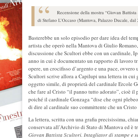
Recensione della mostra “Giovan Battista Sc
di Stefano L’Occaso (Mantova, Palazzo Ducale, dal 2
Basterebbe un solo episodio per dare idea del tem
artista che operò nella Mantova di Giulio Romano, l
discussione che Scultori ebbe con un cardinale, Ip
anno in cui è documentato un rapporto di lavoro tra 
opere, un crocifisso d’argento e una pace, ovvero u
Scultori scrive allora a Capilupi una lettera in cui 
oggetto simile, di proprietà del cardinale Ercole 
che fare al Cristo “il panno tutto adorato”, cioè i
poiché il cardinale Gonzaga “dise che ogni plebeo 
di dire al cardinale suo committente che un Cristo
La lettera, scritta con una grafia precisissima, chi
conservata all’Archivio di Stato di Mantova ed è t
Giovan Battista Scultori. Intagliator di stampe e s