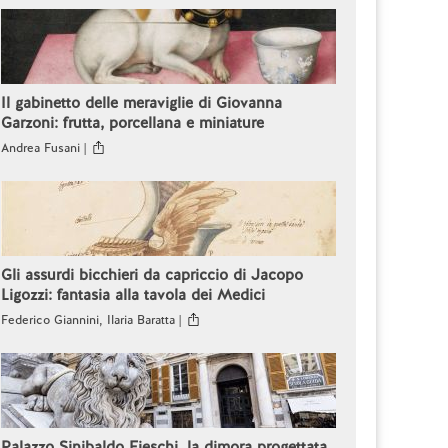
Il gabinetto delle meraviglie di Giovanna
Garzoni: frutta, porcellana e miniature
Andrea Fusani |
Gli assurdi bicchieri da capriccio di Jacopo
Ligozzi: fantasia alla tavola dei Medici
Federico Giannini, Ilaria Baratta |
Palazzo Sinibaldo Fieschi, la dimora progettata