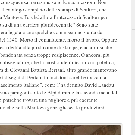
Di conseguenza, rarissime sono le sue incisioni. Non
 il catalogo completo delle stampe di Scultori, che
 a Mantova. Perché allora l’interesse di Scultori per
o su di una carriera pluridecennale? Sono state
e era legata a una qualche commissione giunta da
el 1540. Morto il committente, morto il lavoro. Oppure,
esa dedita alla produzione di stampe, e accortosi che
bbandonata senza troppe resipiscenze. O ancora, più
 disegnatore, che la mostra identifica in via ipotetica,
ra di Giovanni Battista Bertani, altro grande mantovano
e i disegni di Bertani in incisioni sarebbe toccato a
inascimento italiano”, come l’ha definito David Landau,
vano paragoni sotto le Alpi durante la seconda metà del
e potrebbe trovare una migliore e più coerente
ato che nella Mantova gonzaghesca le produzioni