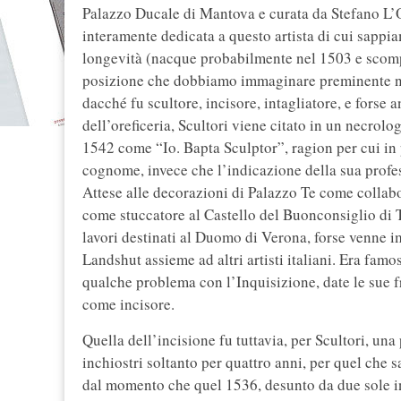
Palazzo Ducale di Mantova e curata da Stefano L’O
interamente dedicata a questo artista di cui sapp
longevità (nacque probabilmente nel 1503 e scomp
posizione che dobbiamo immaginare preminente ne
dacché fu scultore, incisore, intagliatore, e forse 
dell’oreficeria, Scultori viene citato in un necro
1542 come “Io. Bapta Sculptor”, ragion per cui in p
cognome, invece che l’indicazione della sua profe
Attese alle decorazioni di Palazzo Te come collab
come stuccatore al Castello del Buonconsiglio di T
lavori destinati al Duomo di Verona, forse venne i
Landshut assieme ad altri artisti italiani. Era famo
qualche problema con l’Inquisizione, date le sue f
come incisore.
Quella dell’incisione fu tuttavia, per Scultori, una
inchiostri soltanto per quattro anni, per quel che
dal momento che quel 1536, desunto da due sole i