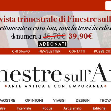
CHI SIAMO
NEWSLETTER
CONTATTI
PUBBLICIT
 MOSTRE
OPINIONI
VIAGGI
DESIGN
TROV
tre
Interviste
Focus
Artigianato
Editoria