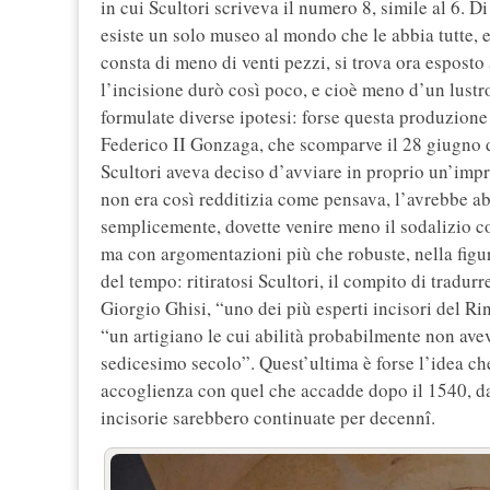
in cui Scultori scriveva il numero 8, simile al 6. 
esiste un solo museo al mondo che le abbia tutte, e
consta di meno di venti pezzi, si trova ora esposto
l’incisione durò così poco, e cioè meno d’un lustr
formulate diverse ipotesi: forse questa produzion
Federico II Gonzaga, che scomparve il 28 giugno d
Scultori aveva deciso d’avviare in proprio un’impr
non era così redditizia come pensava, l’avrebbe a
semplicemente, dovette venire meno il sodalizio col
ma con argomentazioni più che robuste, nella figu
del tempo: ritiratosi Scultori, il compito di tradurr
Giorgio Ghisi, “uno dei più esperti incisori del R
“un artigiano le cui abilità probabilmente non ave
sedicesimo secolo”. Quest’ultima è forse l’idea ch
accoglienza con quel che accadde dopo il 1540, d
incisorie sarebbero continuate per decennî.