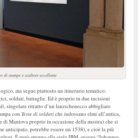
or di stampe e scultore eccellente
ogico, ma segue piuttosto un itinerario tematico:
gici, soldati, battaglie. Ed è proprio in due incisioni
di
, singolare ritratto d’un lanzichenecco abbigliato
stampa con
Teste di soldati
che indossano elmi all’antica,
e di Mantova proprio in occasione della mostra) che si
me anticipato, potrebbe essere un 1538), e cioè la più
ultori. È però attorno alla sigla IBM, ovvero “Iohannes