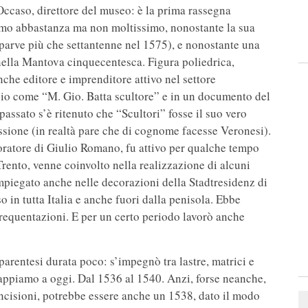
ccaso, direttore del museo: è la prima rassegna
iamo abbastanza ma non moltissimo, nonostante la sua
arve più che settantenne nel 1575), e nonostante una
lla Mantova cinquecentesca. Figura poliedrica,
anche editore e imprenditore attivo nel settore
logio come “M. Gio. Batta scultore” e in un documento del
assato s’è ritenuto che “Scultori” fosse il suo vero
ssione (in realtà pare che di cognome facesse Veronesi).
oratore di Giulio Romano, fu attivo per qualche tempo
rento, venne coinvolto nella realizzazione di alcuni
mpiegato anche nelle decorazioni della Stadtresidenz di
so in tutta Italia e anche fuori dalla penisola. Ebbe
requentazioni. E per un certo periodo lavorò anche
 parentesi durata poco: s’impegnò tra lastre, matrici e
 sappiamo a oggi. Dal 1536 al 1540. Anzi, forse neanche,
ncisioni, potrebbe essere anche un 1538, dato il modo