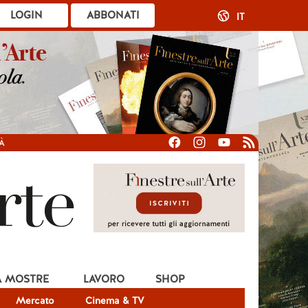
LOGIN
ABBONATI
IT
À
A MOSTRE
LAVORO
SHOP
Mercato
Cinema & TV