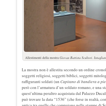
Allestimenti della mostra
Giovan Battista Scultori. Intagliat
La mostra non è allestita secondo un ordine cronol
soggetti religiosi, soggetti biblici, soggetti mitolo
raffiguranti soldati (un
Capitano di bandiera a pie
però con l’armatura d’un soldato romano, e una 
quest’ultima peraltro acquistata dal Palazzo Ducal
può trovare la data “1536” (che forse in realtà, co
antica tra quelle che compaiono nelle stampe di Sc