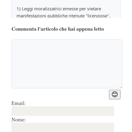
1) Leggi moralizzatrici emesse per vietare 
manifestazioni pubbliche ritenute "licenziose".
Commenta l'articolo che hai appena letto
2) Conosciuto con l'appellativo "Perugino".
3) L'ateneo di Perugia.
Rispondi
🤍
0
3.
MARCO
18/05/2018, 17:38
Molto interessante, consiglio di provare Ernesto, 
😊
l'App e piattaforma web utilissima e gratis per 
Email:
trovare idraulico, elettricista, fabbro, 
imbianchino donna delle pulizie, ecc. 
Nome: