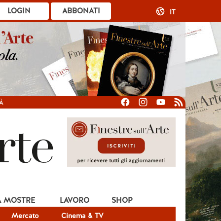
LOGIN
ABBONATI
IT
À
A MOSTRE
LAVORO
SHOP
Mercato
Cinema & TV