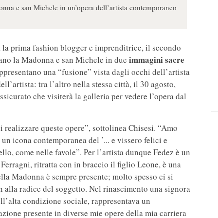
onna e san Michele in un’opera dell’artista contemporaneo
, la prima fashion blogger e imprenditrice, il secondo
immagini sacre
tano la Madonna e san Michele in due
appresentano una “fusione” vista dagli occhi dell’artista
ell’artista: tra l’altro nella stessa città, il 30 agosto,
sicurato che visiterà la galleria per vedere l’opera dal
i realizzare queste opere”, sottolinea Chisesi. “Amo
 un icona contemporanea del ’... e vissero felici e
tello, come nelle favole”. Per l’artista dunque Fedez è un
erragni, ritratta con in braccio il figlio Leone, è una
la Madonna è sempre presente; molto spesso ci si
n alla radice del soggetto. Nel rinascimento una signora
ll’alta condizione sociale, rappresentava un
azione presente in diverse mie opere della mia carriera