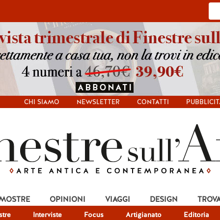
CHI SIAMO
NEWSLETTER
CONTATTI
PUBBLICIT
 MOSTRE
OPINIONI
VIAGGI
DESIGN
TROV
tre
Interviste
Focus
Artigianato
Editoria