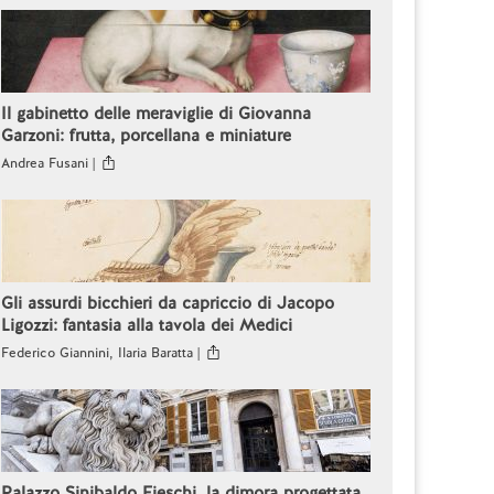
Il gabinetto delle meraviglie di Giovanna
Garzoni: frutta, porcellana e miniature
Andrea Fusani |
Gli assurdi bicchieri da capriccio di Jacopo
Ligozzi: fantasia alla tavola dei Medici
Federico Giannini, Ilaria Baratta |
Palazzo Sinibaldo Fieschi, la dimora progettata