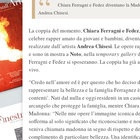
Chiara Ferragni e Fedez diventano la Mad
Andrea Chisesi.
Chiara Ferragni e Fedez
La coppia del momento,
celebre rapper amato da giovani e bambini, diven
Andrea Chisesi
realizzate dall’artista
. Le opere r
Noto
e sono in mostra a
, nella
temporary gallery
d
Ferragni e Fedez si sposeranno. La coppia ha già as
vivo.
“Credo nell’amore ed è per questo che ho deciso d
rappresentare la bellezza e la famiglia Ferragnez è
contenti’. Nati dal nulla e oggi residenti in un cas
arcangelo che protegge la famiglia, mentre Chiara F
Madonna: “Nelle mie opere l’immagine iconica del
sofferma al solo significato che riconosciamo e no
veniva chiamata madonna in segno di rispetto e de
complimento di particolare bellezza. Una identific