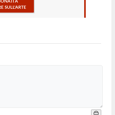
ONATI A
RE SULL'ARTE
😊