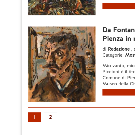
Da Fontana
Pienza in 
di
Redazione
,
Categorie:
Most
Mio vanto, mio 
Piccioni è il ti
Comune di Pien
Museo della Cit
1
2