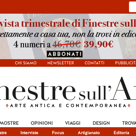
CHI SIAMO
NEWSLETTER
CONTATTI
PUBBLICIT
 MOSTRE
OPINIONI
VIAGGI
DESIGN
TROV
tre
Interviste
Focus
Artigianato
Editoria