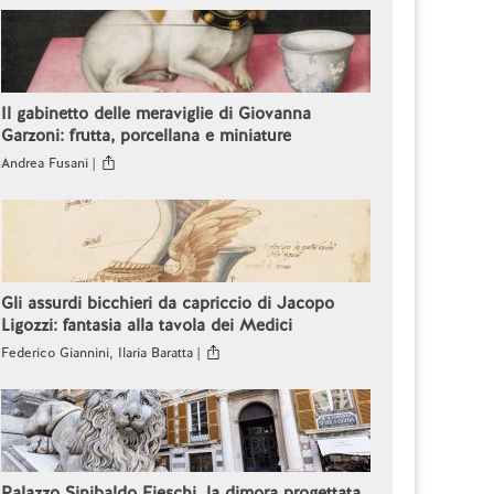
Il gabinetto delle meraviglie di Giovanna
Garzoni: frutta, porcellana e miniature
Andrea Fusani |
Gli assurdi bicchieri da capriccio di Jacopo
Ligozzi: fantasia alla tavola dei Medici
Federico Giannini, Ilaria Baratta |
Palazzo Sinibaldo Fieschi, la dimora progettata