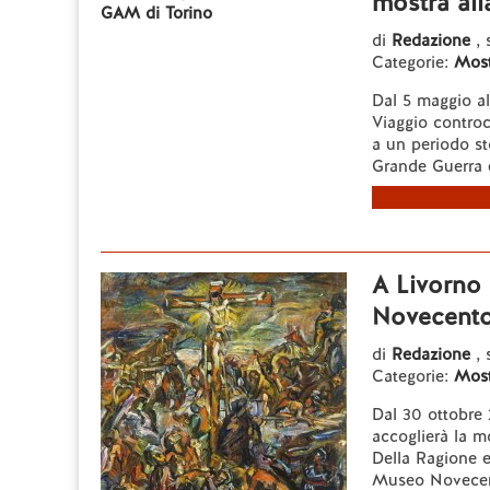
mostra al
di
Redazione
,
Categorie:
Most
Dal 5 maggio al
Viaggio controc
a un periodo sto
Grande Guerra e
A Livorno 
Novecento
di
Redazione
,
Categorie:
Most
Dal 30 ottobre 
accoglierà la mo
Della Ragione e
Museo Novecent