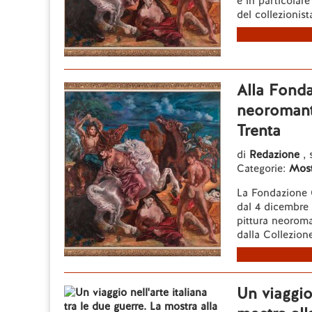
e in particolare
del collezionista
Alla Fonda
neoromanti
Trenta
di
Redazione
, 
Categorie:
Most
La Fondazione C
dal 4 dicembre 
pittura neoroma
dalla Collezion
Un viaggio 