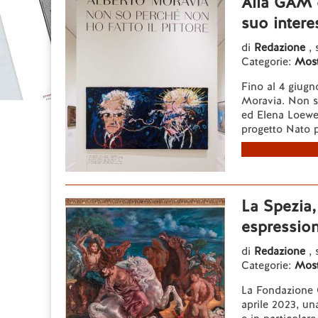
Alla GAM d
suo interes
di
Redazione
, 
Categorie:
Most
Fino al 4 giugn
Moravia. Non so
ed Elena Loewe
progetto Nato pe
La Spezia,
espression
di
Redazione
, 
Categorie:
Most
La Fondazione C
aprile 2023, u