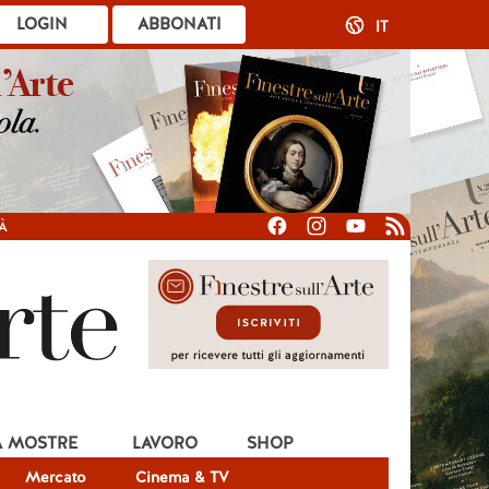
LOGIN
ABBONATI
IT
À
A MOSTRE
LAVORO
SHOP
Mercato
Cinema & TV