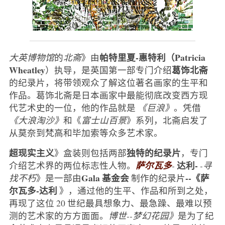
帕特里夏-惠特利（Patricia
大英博物馆
的
北斋
》由
Wheatley
葛饰北斋
）执导，是英国第一部专门介绍
的纪录片，将带领观众了解这位著名画家的生平和
作品。葛饰北斋是日本画家中最能彻底改变西方现
代艺术史的一位，他的作品就是
《巨浪》
。凭借
《大浪淘沙》
和《
富士山百景
》系列，北斋启发了
从莫奈到梵高和毕加索等众多艺术家。
超现实主义
独特的纪录片
》盒装则包括两部
，专门
达利-
介绍艺术界的两位标志性人物。
萨尔瓦多
-
-寻
Gala 基金会
--《萨
找不朽
》是一部由
制作的纪录片
尔瓦多-达利
》，通过他的生平、作品和所到之处，
再现了这位 20 世纪最具想象力、最急躁、最难以预
测的艺术家的方方面面。
博世--梦幻花园》
是为了纪