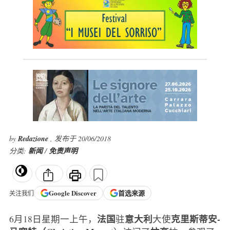
by
Redazione
, 发布于 20/06/2018
分类:
新闻
/
免责声明
Google
Discover
首选来源
关注我们
法国
意大利
克里斯蒂安-
6月18日星期一上午，
驻
大使