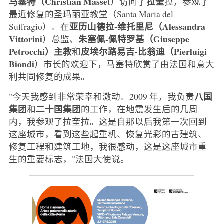
马塞特（Christian Masset
拉奎
）访问了
拉，参观了
最近修复的圣玛丽亚教堂（Santa Maria del
亚历山德拉-维托里尼（Alessandra
Suffragio）。在
Vittorini
朱塞佩-佩特罗基（Giuseppe
）总监、
Petrocchi）主教
皮埃尔路易吉-比翁迪（Pierluigi
和
Biondi
）市长的欢迎下，马塞特欣赏了由法国和意大
利共同修复的成果。
八国
"今天我感到非常荣幸和激动。2009 年，我负责
集团
二十国集团
和
的工作，在地震发生后的几周
内，我参观了拉奎拉。这是自那以后我第一次回到
这座城市，看到这些起重机、恢复光彩的古建筑、
修复工程和建筑工地，我很感动，这是这座城市重
生的重要标志，"法国大使说。