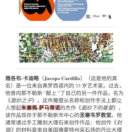
雅各布-卡迪略
Jacopo Cardillo
（
）（这是他的真
名）是一位来自弗罗西诺内的 33 岁艺术家。过去，
他曾向那不勒斯 “献上 ”了自己的另一件作品，名为
《
面纱之子
》，这件雕塑从名称和创作手法上都让
朱塞佩-萨马蒂诺
人想起
的杰作《
面纱下的基督
》，
圣塞韦罗教堂
该作品现存于那不勒斯市中心的
。他
通常通过手工雕刻大理石来创作作品：他创作《
封
锁》
的材料是来自美国佛蒙特州采石场的丹比大理