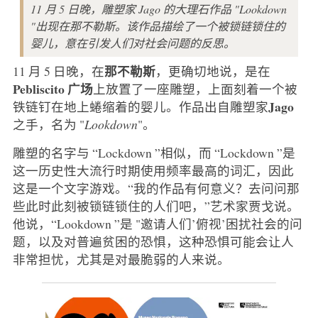
11 月 5 日晚，雕塑家 Jago 的大理石作品 "Lookdown
"出现在那不勒斯。该作品描绘了一个被锁链锁住的
婴儿，意在引发人们对社会问题的反思。
那不勒斯
11 月 5 日晚，在
，更确切地说，是在
Pebliscito 广场
上放置了一座雕塑，上面刻着一个被
Jago
铁链钉在地上蜷缩着的婴儿。作品出自雕塑家
之手，名为 "
Lookdown
"。
雕塑的名字与 “Lockdown ”相似，而 “Lockdown ”是
这一历史性大流行时期使用频率最高的词汇，因此
这是一个文字游戏。“我的作品有何意义？去问问那
些此时此刻被锁链锁住的人们吧，”艺术家贾戈说。
他说，“Lookdown ”是 "邀请人们’俯视’困扰社会的问
题，以及对普遍贫困的恐惧，这种恐惧可能会让人
非常担忧，尤其是对最脆弱的人来说。