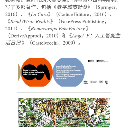
写了多部著作，包括《
数字城市针灸
》（Springer，
2016）、《
La Cura
》（Codice Editore，2016）、
《
Read
/Write Reality
》（FakePress Publishing，
2011）、《
Romaeuropa
FakeFactory
》
（DeriveApprodi，2010）和《
Angel_F：人工智能生
活日记
》（Castelvecchi，2009）。