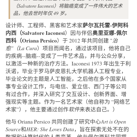
（Salvatore Iaconesi）将脑癌变成了一件伟大的艺术
品，他去世时年仅 49 岁。
萨尔瓦托雷-伊阿科
设计师、工程师、黑客和艺术家
内西（Salvatore Iaconesi
奥里亚娜-佩尔
）因与伴侣
西科（Oriana Persico
）于 2012 年共同创建 "
治
愈"（La Cura
）项目而闻名，通过该项目，他将自己
的疾病--脑癌--变成了一件艺术品，并与公众分享，
以激活一种新的治疗方法。Iaconesi 1973 年出生于利
沃诺，毕业于罗马萨皮恩扎大学机器人工程专业，
毕业论文的主题是人工智能，之后他在多个国家从
事专业设计工作，与电信、爱立信、西门子等公司
有过合作，并深入研究了交互设计、创新界面、增
强现实等主题。作为一名艺术家（他自称为 “网络艺
术家”），他主要通过创作
软件
来表达自己。）
他与 Oriana Persico 共同创建了研究中心
Art is Open
Source
和
HER: She Loves Data
，旨在探索无处不在的
数据和计算时代的人类变革。他与佩尔西科共同撰