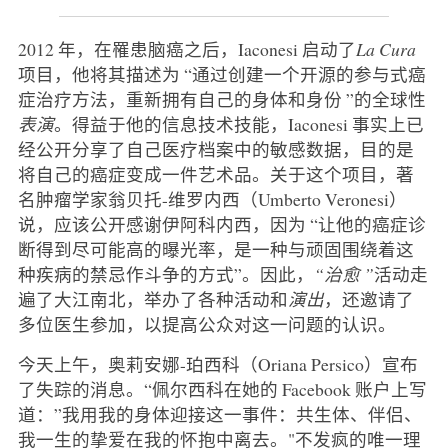
2012 年，在罹患脑癌之后，Iaconesi 启动了
La Cura
项目，他将其描述为 “通过创建一个开源的参与式癌
症治疗方法，重新拥有自己的身体和身份 ”的全球性
表演
。得益于他的信息技术技能，Iaconesi 事实上已
经公开分享了自己医疗档案中的敏感数据，目的是
将自己的癌症变成一件艺术品。关于这个项目，著
名肿瘤学家翁贝托-维罗内西（Umberto Veronesi）
说，应该公开感谢伊阿科内西，因为 “让他的癌症诊
断得到尽可能高的曝光率，是一种与顽固围绕着这
种疾病的禁忌作斗争的方式”。因此，
“治愈 ”
活动走
遍了大江南北，举办了各种活动和
演出
，还邀请了
多位医生参加，以提高公众对这一问题的认识。
今天上午，奥莉安娜-珀西科（Oriana Persico）宣布
了失踪的消息。“佩尔西科在她的 Facebook 账户上写
道：”我用我的身体迎接这一事件：共生体、伴侣、
我一生的挚爱在我的怀抱中离去。"不发疯的唯一理