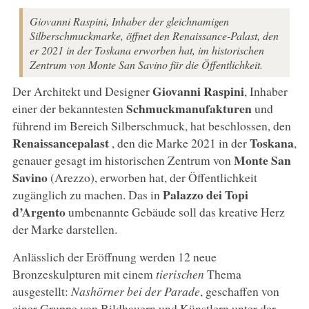
Giovanni Raspini, Inhaber der gleichnamigen
Silberschmuckmarke, öffnet den Renaissance-Palast, den
er 2021 in der Toskana erworben hat, im historischen
Zentrum von Monte San Savino für die Öffentlichkeit.
Giovanni Raspini
Der Architekt und Designer
, Inhaber
Schmuckmanufakturen
einer der bekanntesten
und
führend im Bereich Silberschmuck, hat beschlossen, den
Renaissancepalast
Toskana
, den die Marke 2021 in der
,
Monte San
genauer gesagt im historischen Zentrum von
Savino
(Arezzo), erworben hat, der Öffentlichkeit
Palazzo dei Topi
zugänglich zu machen. Das in
d’Argento
umbenannte Gebäude soll das kreative Herz
der Marke darstellen.
Anlässlich der Eröffnung werden 12 neue
Bronzeskulpturen mit einem
tierischen
Thema
ausgestellt:
Nashörner bei der Parade
, geschaffen von
einer Gruppe von Bildhauern und Künstlern unter der