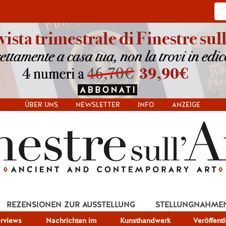
ÜBER UNS
NEWSLETTER
INFO
ANZEIGE
REZENSIONEN ZUR AUSSTELLUNG
STELLUNGNAHME
erviews
Nachrichten im
Kunsthandwerk
Veröffent