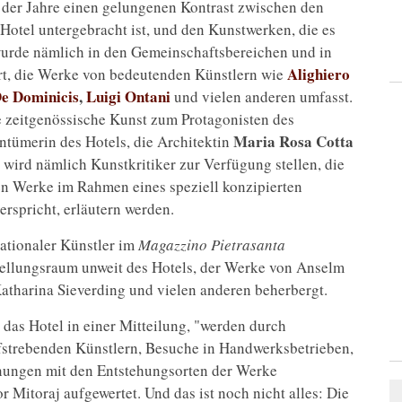
 der Jahre einen gelungenen Kontrast zwischen den
Hotel untergebracht ist, und den Kunstwerken, die es
wurde nämlich in den Gemeinschaftsbereichen und in
Alighiero
rt, die Werke von bedeutenden Künstlern wie
e Dominicis
,
Luigi Ontani
und vielen anderen umfasst.
ie zeitgenössische Kunst zum Protagonisten des
Maria Rosa Cotta
ntümerin des Hotels, die Architektin
, wird nämlich Kunstkritiker zur Verfügung stellen, die
en Werke im Rahmen eines speziell konzipierten
rspricht, erläutern werden.
ationaler Künstler im
Magazzino Pietrasanta
tellungsraum unweit des Hotels, der Werke von Anselm
Katharina Sieverding und vielen anderen beherbergt.
t das Hotel in einer Mitteilung, "werden durch
ufstrebenden Künstlern, Besuche in Handwerksbetrieben,
nungen mit den Entstehungsorten der Werke
 Mitoraj aufgewertet. Und das ist noch nicht alles: Die