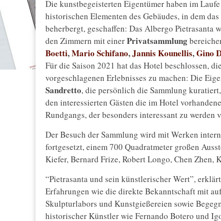
Die kunstbegeisterten Eigentümer haben im Laufe
historischen Elementen des Gebäudes, in dem das 
beherbergt, geschaffen: Das Albergo Pietrasanta 
Privatsammlung
den Zimmern mit einer
bereiche
Boetti
,
Mario Schifano
,
Jannis Kounellis
,
Gino D
Für die Saison 2021 hat das Hotel beschlossen, d
vorgeschlagenen Erlebnisses zu machen: Die Eige
Sandretto
, die persönlich die Sammlung kuratiert
den interessierten Gästen die im Hotel vorhanden
Rundgangs, der besonders interessant zu werden ve
Der Besuch der Sammlung wird mit Werken intern
fortgesetzt, einem 700 Quadratmeter großen Auss
Kiefer, Bernard Frize, Robert Longo, Chen Zhen, 
“Pietrasanta und sein künstlerischer Wert”, erklär
Erfahrungen wie die direkte Bekanntschaft mit a
Skulpturlabors und Kunstgießereien sowie Begeg
historischer Künstler wie Fernando Botero und Igor