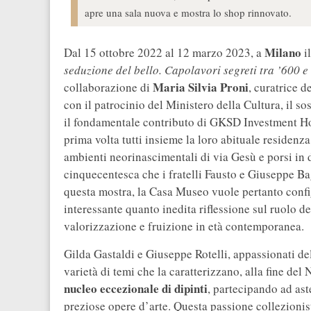
apre una sala nuova e mostra lo shop rinnovato.
Milano
Dal 15 ottobre 2022 al 12 marzo 2023, a
i
seduzione del bello. Capolavori segreti tra ’600 e
Maria Silvia Proni
collaborazione di
, curatrice 
con il patrocinio del Ministero della Cultura, il
il fondamentale contributo di GKSD Investment Hol
prima volta tutti insieme la loro abituale residenza
ambienti neorinascimentali di via Gesù e porsi in 
cinquecentesca che i fratelli Fausto e Giuseppe Ba
questa mostra, la Casa Museo vuole pertanto conf
interessante quanto inedita riflessione sul ruolo d
valorizzazione e fruizione in età contemporanea.
Gilda Gastaldi e Giuseppe Rotelli, appassionati dell
varietà di temi che la caratterizzano, alla fine de
nucleo eccezionale di dipinti
, partecipando ad ast
preziose opere d’arte. Questa passione collezionist