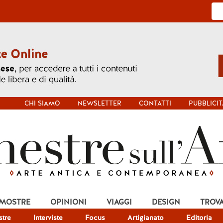
CHI SIAMO
NEWSLETTER
CONTATTI
PUBBLICIT
 MOSTRE
OPINIONI
VIAGGI
DESIGN
TROV
tre
Interviste
Focus
Artigianato
Editoria