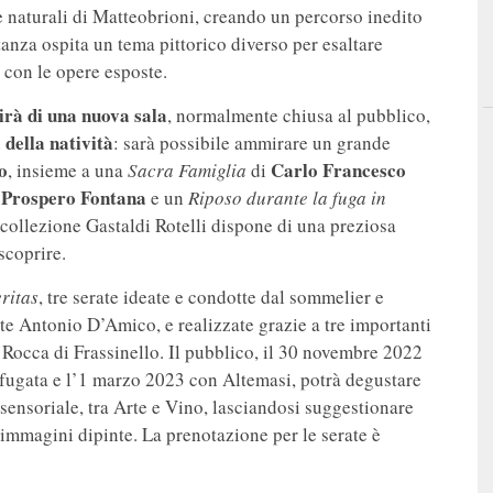
rre naturali di Matteobrioni, creando un percorso inedito
anza ospita un tema pittorico diverso per esaltare
i con le opere esposte.
hirà di una nuova sala
, normalmente chiusa al pubblico,
 della natività
: sarà possibile ammirare un grande
o
Carlo Francesco
, insieme a una
Sacra Famiglia
di
Prospero Fontana
i
e un
Riposo durante la fuga in
 collezione Gastaldi Rotelli dispone di una preziosa
scoprire.
ritas
, tre serate ideate e condotte dal sommelier e
rte Antonio D’Amico, e realizzate grazie a tre importanti
 Rocca di Frassinello. Il pubblico, il 30 novembre 2022
fugata e l’1 marzo 2023 con Altemasi, potrà degustare
sensoriale, tra Arte e Vino, lasciandosi suggestionare
 immagini dipinte. La prenotazione per le serate è