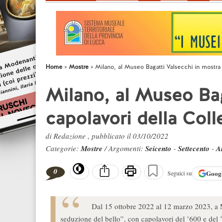
Home
Mostre
Milano, al Museo Bagatti Valsecchi in mostra i
Milano, al Museo Bag
capolavori della Coll
di Redazione , pubblicato il 03/10/2022
Categorie:
Mostre
/ Argomenti:
Seicento
-
Settecento
-
A
0
Goog
Seguici su
Dal 15 ottobre 2022 al 12 marzo 2023, a M
seduzione del bello”, con capolavori del ’600 e del ’