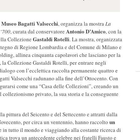
Museo Bagatti Valsecchi
l
, organizza la mostra
La
Antonio D’Amico
 ’700
, curata dal conservatore
, con la
Gastaldi Rotelli
della Collezione
. La mostra, organizzata
 sostegno di Regione Lombardia e del Comune di Milano e
ding, allinea cinquanta capolavori che lasciano per la
, la Collezione Gastaldi Rotelli, per entrare negli
dialogo con l’ecclettica raccolta permanente quattro e
gatti Valsecchi radunano alla fine dell’Ottocento. Con
igurarsi come una “Casa delle Collezioni”, creando un
el collezionismo privato, la sua storia e la conseguente
a pittura del Seicento e del Settecento e attratti dalla
un
l Novecento, per circa un ventennio, hanno raccolto
e in tutto il mondo e viaggiando alla costante ricerca di
ica trova un antecedente celebre nei fratelli Fausto e