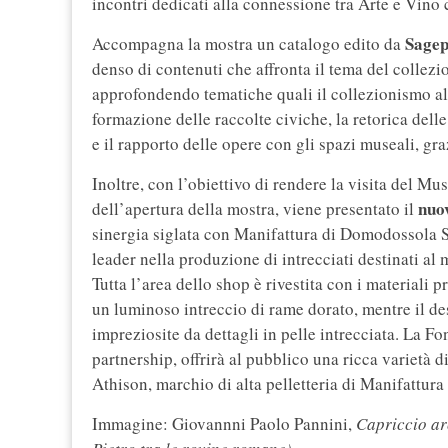
incontri dedicati alla connessione tra Arte e Vin
Sagep
Accompagna la mostra un catalogo edito da
denso di contenuti che affronta il tema del collezi
approfondendo tematiche quali il collezionismo al 
formazione delle raccolte civiche, la retorica dell
e il rapporto delle opere con gli spazi museali, graz
Inoltre, con l’obiettivo di rendere la visita del M
nuo
dell’apertura della mostra, viene presentato il
sinergia siglata con Manifattura di Domodossola S
leader nella produzione di intrecciati destinati a
Tutta l’area dello shop è rivestita con i materiali p
un luminoso intreccio di rame dorato, mentre il des
impreziosite da dettagli in pelle intrecciata. La F
partnership, offrirà al pubblico una ricca varietà
Athison, marchio di alta pelletteria di Manifattur
Immagine: Giovannni Paolo Pannini,
Capriccio ar