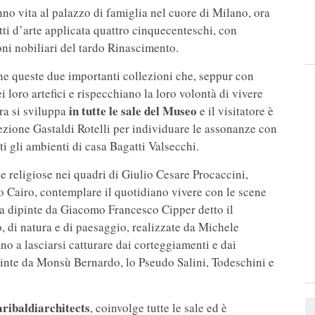
o vita al palazzo di famiglia nel cuore di Milano, ora
ti d’arte applicata quattro cinquecenteschi, con
ioni nobiliari del tardo Rinascimento.
e queste due importanti collezioni che, seppur con
 loro artefici e rispecchiano la loro volontà di vivere
in tutte le sale del Museo
tra si sviluppa
e il visitatore è
llezione Gastaldi Rotelli per individuare le assonanze con
ti gli ambienti di casa Bagatti Valsecchi.
e religiose nei quadri di Giulio Cesare Procaccini,
 Cairo, contemplare il quotidiano vivere con le scene
a dipinte da Giacomo Francesco Cipper detto il
, di natura e di paesaggio, realizzate da Michele
fino a lasciarsi catturare dai corteggiamenti e dai
pinte da Monsù Bernardo, lo Pseudo Salini, Todeschini e
ribaldiarchitects
, coinvolge tutte le sale ed è