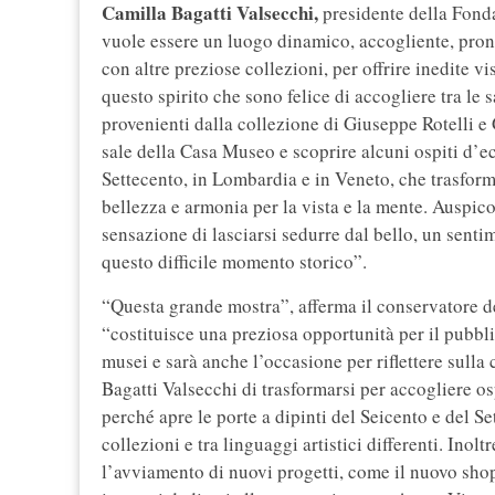
Camilla Bagatti Valsecchi,
presidente della Fonda
vuole essere un luogo dinamico, accogliente, pronto
con altre preziose collezioni, per offrire inedite vi
questo spirito che sono felice di accogliere tra le 
provenienti dalla collezione di Giuseppe Rotelli e G
sale della Casa Museo e scoprire alcuni ospiti d’ecc
Settecento, in Lombardia e in Veneto, che trasform
bellezza e armonia per la vista e la mente. Auspic
sensazione di lasciarsi sedurre dal bello, un senti
questo difficile momento storico”.
“Questa grande mostra”, afferma il conservatore 
“costituisce una preziosa opportunità per il pubbli
musei e sarà anche l’occasione per riflettere sull
Bagatti Valsecchi di trasformarsi per accogliere ospi
perché apre le porte a dipinti del Seicento e del S
collezioni e tra linguaggi artistici differenti. Inol
l’avviamento di nuovi progetti, come il nuovo shop 