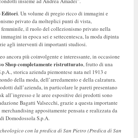
o condotti insieme ad Andrea Amadei”.
 Editori
. Un volume di pregio ricco di immagini e
onismo privato da molteplici punti di vista,
femminile, il ruolo del collezionismo privato nella
e immagini in epoca sei e settecentesca, la moda dipinta
ie agli interventi di importanti studiosi.
useo ancora più coinvolgente e interessante, in occasione
vo Shop completamente ristrutturato
, frutto di una
.p.A., storica azienda piemontese nata nel 1913 e
l mondo della moda, dell’arredamento e della calzatura.
rodotti dall’azienda, in particolare le pareti presentano
k all’ingresso e le aree espositive dei prodotti sono
ondazione Bagatti Valsecchi, grazie a questa importante
 di merchandising appositamente pensata e realizzata da
a di Domodossola S.p.A.
cheologico con la predica di San Pietro (Predica di San