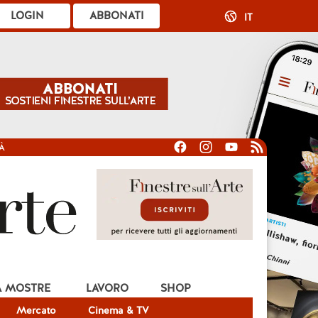
LOGIN
ABBONATI
IT
À
A MOSTRE
LAVORO
SHOP
Mercato
Cinema & TV