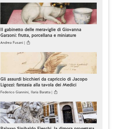
Il gabinetto delle meraviglie di Giovanna
Garzoni: frutta, porcellana e miniature
Andrea Fusani |
Gli assurdi bicchieri da capriccio di Jacopo
Ligozzi: fantasia alla tavola dei Medici
Federico Giannini, Ilaria Baratta |
Palazzo Sinibaldo Fieschi, la dimora progettata