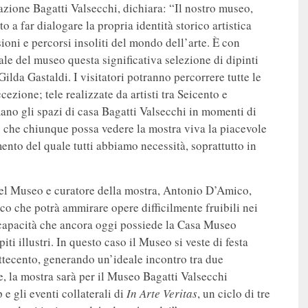
zione Bagatti Valsecchi, dichiara: “Il nostro museo,
 a far dialogare la propria identità storico artistica
sioni e percorsi insoliti del mondo dell’arte. È con
sale del museo questa significativa selezione di dipinti
ilda Gastaldi. I visitatori potranno percorrere tutte le
ezione; tele realizzate da artisti tra Seicento e
ano gli spazi di casa Bagatti Valsecchi in momenti di
o che chiunque possa vedere la mostra viva la piacevole
mento del quale tutti abbiamo necessità, soprattutto in
del Museo e curatore della mostra, Antonio D’Amico,
co che potrà ammirare opere difficilmente fruibili nei
a capacità che ancora oggi possiede la Casa Museo
ti illustri. In questo caso il Museo si veste di festa
ettecento, generando un’ideale incontro tra due
tre, la mostra sarà per il Museo Bagatti Valsecchi
e gli eventi collaterali di
In Arte Veritas
, un ciclo di tre