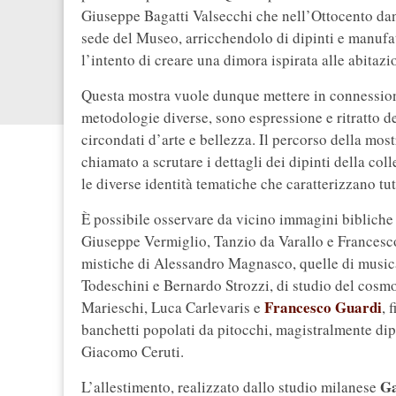
Giuseppe Bagatti Valsecchi che nell’Ottocento dann
sede del Museo, arricchendolo di dipinti e manufat
l’intento di creare una dimora ispirata alle abitaz
Questa mostra vuole dunque mettere in connession
metodologie diverse, sono espressione e ritratto dei
circondati d’arte e bellezza. Il percorso della mos
chiamato a scrutare i dettagli dei dipinti della co
le diverse identità tematiche che caratterizzano tut
È possibile osservare da vicino immagini bibliche 
Giuseppe Vermiglio, Tanzio da Varallo e Francesco
mistiche di Alessandro Magnasco, quelle di music
Todeschini e Bernardo Strozzi, di studio del cosmo
Francesco Guardi
Marieschi, Luca Carlevaris e
, 
banchetti popolati da pitocchi, magistralmente di
Giacomo Ceruti.
Ga
L’allestimento, realizzato dallo studio milanese