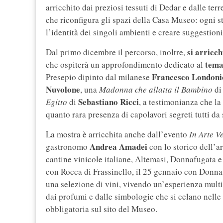
arricchito dai preziosi tessuti di Dedar e dalle te
che riconfigura gli spazi della Casa Museo: ogni st
l’identità dei singoli ambienti e creare suggestion
si arricc
Dal primo dicembre il percorso, inoltre,
tema
che ospiterà un approfondimento dedicato al
Francesco Londoni
Presepio dipinto dal milanese
Nuvolone
, una
Madonna che allatta il Bambino
d
Sebastiano Ricci
Egitto
di
, a testimonianza che la
quanto rara presenza di capolavori segreti tutti da 
La mostra è arricchita anche dall’evento
In Arte Ve
Andrea Amadei
gastronomo
con lo storico dell’a
cantine vinicole italiane, Altemasi, Donnafugata e
con Rocca di Frassinello, il 25 gennaio con Donna
una selezione di vini, vivendo un’esperienza multi
dai profumi e dalle simbologie che si celano nelle
obbligatoria sul sito del Museo.