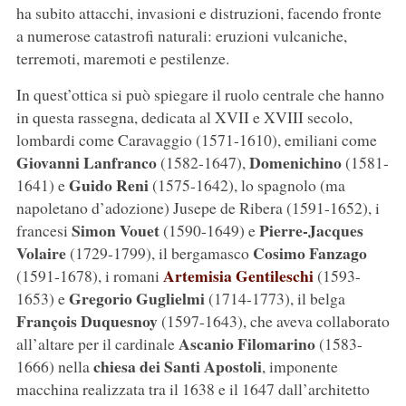
ha subito attacchi, invasioni e distruzioni, facendo fronte
a numerose catastrofi naturali: eruzioni vulcaniche,
terremoti, maremoti e pestilenze.
In quest’ottica si può spiegare il ruolo centrale che hanno
in questa rassegna, dedicata al XVII e XVIII secolo,
lombardi come Caravaggio (1571-1610), emiliani come
Giovanni Lanfranco
Domenichino
(1582-1647),
(1581-
Guido Reni
1641) e
(1575-1642), lo spagnolo (ma
napoletano d’adozione) Jusepe de Ribera (1591-1652), i
Simon Vouet
Pierre-Jacques
francesi
(1590-1649) e
Volaire
Cosimo Fanzago
(1729-1799), il bergamasco
Artemisia Gentileschi
(1591-1678), i romani
(1593-
Gregorio Guglielmi
1653) e
(1714-1773), il belga
François Duquesnoy
(1597-1643), che aveva collaborato
Ascanio Filomarino
all’altare per il cardinale
(1583-
chiesa dei Santi Apostoli
1666) nella
, imponente
macchina realizzata tra il 1638 e il 1647 dall’architetto