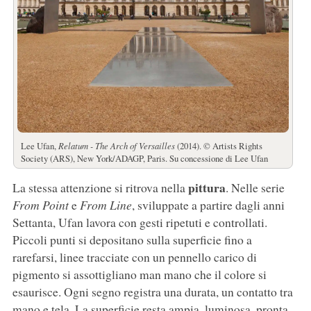
Lee Ufan,
Relatum - The Arch of Versailles
(2014). © Artists Rights
Society (ARS), New York/ADAGP, Paris. Su concessione di Lee Ufan
pittura
La stessa attenzione si ritrova nella
. Nelle serie
From Point
e
From Line
, sviluppate a partire dagli anni
Settanta, Ufan lavora con gesti ripetuti e controllati.
Piccoli punti si depositano sulla superficie fino a
rarefarsi, linee tracciate con un pennello carico di
pigmento si assottigliano man mano che il colore si
esaurisce. Ogni segno registra una durata, un contatto tra
mano e tela. La superficie resta ampia, luminosa, pronta