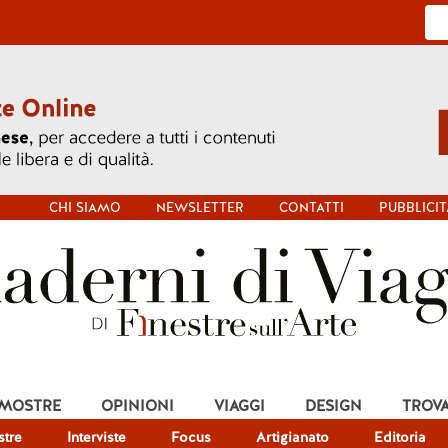
CHI SIAMO
NEWSLETTER
CONTATTI
PUBBLICIT
 MOSTRE
OPINIONI
VIAGGI
DESIGN
TROV
tre
Interviste
Focus
Artigianato
Editoria