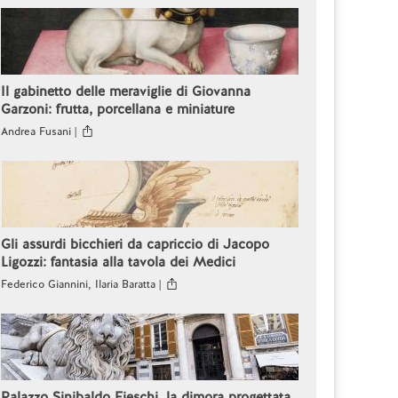
Il gabinetto delle meraviglie di Giovanna
Garzoni: frutta, porcellana e miniature
Andrea Fusani |
Gli assurdi bicchieri da capriccio di Jacopo
Ligozzi: fantasia alla tavola dei Medici
Federico Giannini, Ilaria Baratta |
Palazzo Sinibaldo Fieschi, la dimora progettata