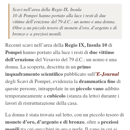
Scavi nell’area della Regio IX, Insula
10 di Pompei hanno portato alla luce i resti di due
vittime dell’eruzione del 79 d.C.: un uomo e una donna.
Oltre a un piccolo tesoro di monete d’oro, d’argento e di
bronzo e a preziosi monili.
Regio IX, Insula 10
Recenti scavi nell’area della
di
Pompei
due vittime
hanno portato alla luce i resti di
dell’eruzione
del Vesuvio del 79 d.C.: un uomo e una
primo
donna. La scoperta, descritta in un
inquadramento scientifico
pubblicato sull
’E-Journal
drammatica fine
degli Scavi di Pompei, evidenzia la
di
piccolo vano
queste persone, intrappolate in un
adibito
cubicolo
temporaneamente a
(stanza da letto) durante i
lavori di ristrutturazione della casa.
La donna è stata trovata sul letto, con un piccolo tesoro di
monete d’oro, d’argento e di bronzo
preziosi
, oltre a
monili
tra cui orecchini in oro e perle. Il vano in cui si