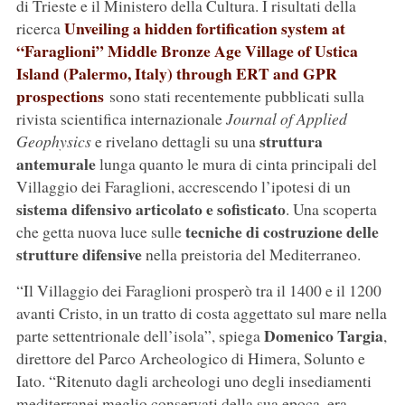
di Trieste e il Ministero della Cultura. I risultati della
Unveiling a hidden fortification system at
ricerca
“Faraglioni” Middle Bronze Age Village of Ustica
Island (Palermo, Italy) through ERT and GPR
prospections
sono stati recentemente pubblicati sulla
rivista scientifica internazionale
Journal of Applied
struttura
Geophysics
e rivelano dettagli su una
antemurale
lunga quanto le mura di cinta principali del
Villaggio dei Faraglioni, accrescendo l’ipotesi di un
sistema difensivo articolato e sofisticato
. Una scoperta
tecniche di costruzione delle
che getta nuova luce sulle
strutture difensive
nella preistoria del Mediterraneo.
“Il Villaggio dei Faraglioni prosperò tra il 1400 e il 1200
avanti Cristo, in un tratto di costa aggettato sul mare nella
Domenico Targia
parte settentrionale dell’isola”, spiega
,
direttore del Parco Archeologico di Himera, Solunto e
Iato. “Ritenuto dagli archeologi uno degli insediamenti
mediterranei meglio conservati della sua epoca, era