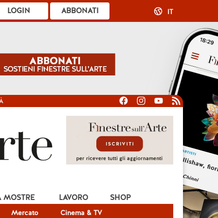
LOGIN
ABBONATI
IT
À
A MOSTRE
LAVORO
SHOP
Mercato
Cinema & TV