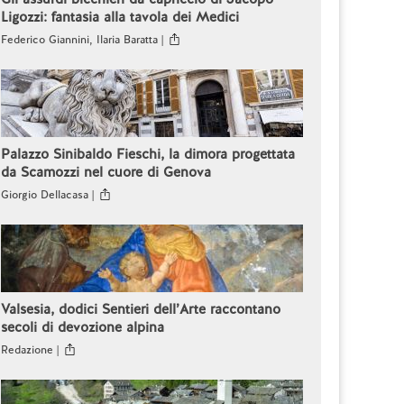
Ligozzi: fantasia alla tavola dei Medici
Federico Giannini, Ilaria Baratta |
Palazzo Sinibaldo Fieschi, la dimora progettata
da Scamozzi nel cuore di Genova
Giorgio Dellacasa |
Valsesia, dodici Sentieri dell’Arte raccontano
secoli di devozione alpina
Redazione |