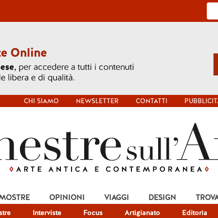
CHI SIAMO
NEWSLETTER
CONTATTI
PUBBLICIT
 MOSTRE
OPINIONI
VIAGGI
DESIGN
TROV
tre
Interviste
Focus
Artigianato
Editoria