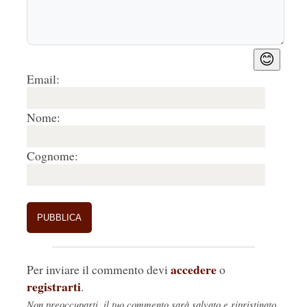
😊
Email:
Nome:
Cognome:
accedere
Per inviare il commento devi
o
registrarti
.
Non preoccuparti, il tuo commento sarà salvato e ripristinato