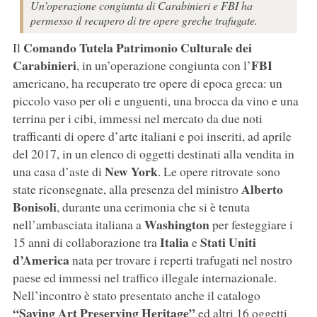
Un’operazione congiunta di Carabinieri e FBI ha
permesso il recupero di tre opere greche trafugate.
Comando Tutela Patrimonio Culturale dei
Il
Carabinieri
FBI
, in un’operazione congiunta con l’
americano, ha recuperato tre opere di epoca greca: un
piccolo vaso per oli e unguenti, una brocca da vino e una
terrina per i cibi, immessi nel mercato da due noti
trafficanti di opere d’arte italiani e poi inseriti, ad aprile
del 2017, in un elenco di oggetti destinati alla vendita in
New York
una casa d’aste di
. Le opere ritrovate sono
Alberto
state riconsegnate, alla presenza del ministro
Bonisoli
, durante una cerimonia che si è tenuta
Washington
nell’ambasciata italiana a
per festeggiare i
Italia
Stati Uniti
15 anni di collaborazione tra
e
d’America
nata per trovare i reperti trafugati nel nostro
paese ed immessi nel traffico illegale internazionale.
Nell’incontro è stato presentato anche il catalogo
“Saving Art Preserving Heritage”
ed altri 16 oggetti