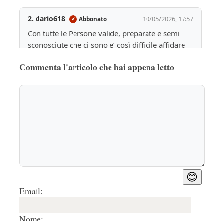
2. dario618
10/05/2026, 17:57
Abbonato
✔
Con tutte le Persone valide, preparate e semi 
sconosciute che ci sono e’ così difficile affidare 
l’incarico ad una di queste possibilmente con gli 
Commenta l'articolo che hai appena letto
“attributi”??!! E’ consolidato se c’è un inadeguato, 
per non dire altro, lo mandano subito a dirigere 
il “traffico”!! Posso capire gli “amici degli amici” 
di SX ma a DX….
Rispondi
🤍
0
😊
Email:
Nome: