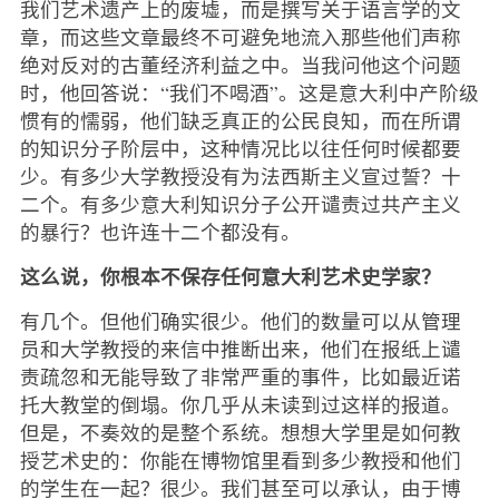
我们艺术遗产上的废墟，而是撰写关于语言学的文
章，而这些文章最终不可避免地流入那些他们声称
绝对反对的古董经济利益之中。当我问他这个问题
时，他回答说：“我们不喝酒”。这是意大利中产阶级
惯有的懦弱，他们缺乏真正的公民良知，而在所谓
的知识分子阶层中，这种情况比以往任何时候都要
少。有多少大学教授没有为法西斯主义宣过誓？十
二个。有多少意大利知识分子公开谴责过共产主义
的暴行？也许连十二个都没有。
这么说，你根本不保存任何意大利艺术史学家？
有几个。但他们确实很少。他们的数量可以从管理
员和大学教授的来信中推断出来，他们在报纸上谴
责疏忽和无能导致了非常严重的事件，比如最近诺
托大教堂的倒塌。你几乎从未读到过这样的报道。
但是，不奏效的是整个系统。想想大学里是如何教
授艺术史的：你能在博物馆里看到多少教授和他们
的学生在一起？很少。我们甚至可以承认，由于博