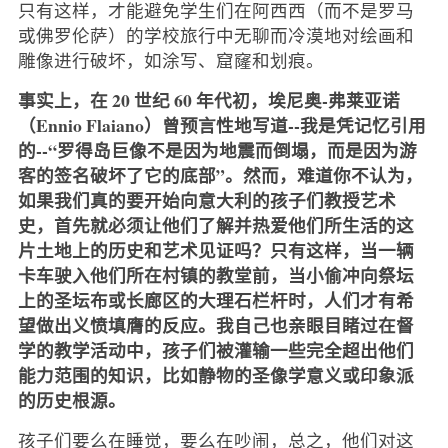
只有这样，才能避免学生们在阿西西（而不是罗马
或佛罗伦萨）的学校旅行中无聊而冷漠地对绘画和
雕像进行破坏，如涂写、窟窿和划痕。
事实上，在 20 世纪 60 年代初，埃尼奥-弗莱亚诺
（Ennio Flaiano）曾预言性地写道--我是凭记忆引用
的--“罗得岛巨像不是因为地震而倒塌，而是因为游
客的签名破坏了它的底部”。然而，难道你不认为，
如果我们真的要开始向意大利的孩子们教授艺术
史，首先就必须让他们了解并热爱他们所生活的这
片土地上的历史和艺术见证吗？只有这样，当一辆
卡车驶入他们所在村镇的教堂前，当小偷冲向祭坛
上的圣坛布或长廊区的大理石栏杆时，人们才有希
望做出义愤填膺的反应。我自己也亲眼目睹过在督
学的教学活动中，孩子们被灌输一些完全超出他们
能力范围的知识，比如静物的圣像学意义或印象派
的历史根源。
孩子们要么在睡觉，要么在吵闹，总之，他们对这