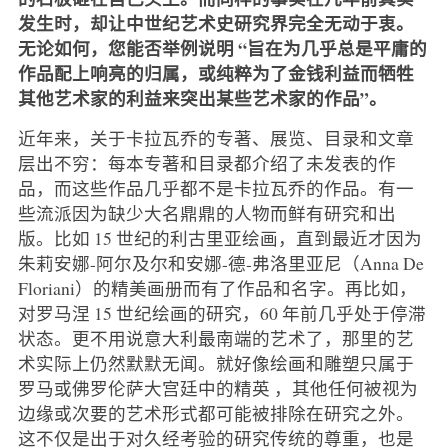
发生时，却让中世纪艺术史研究界完全无动于衷。
无论如何，您能否举例说明 “旨在为几乎总是平庸的
作品配上响亮的归属，或纯粹为了金钱利益而牺牲
其他艺术家的利益来突出某些艺术家的作品”。
近年来，关于卡拉瓦乔的专著、展览、目录和文章
层出不穷：每本专著和目录都介绍了未发表的作
品，而这些作品几乎都不是卡拉瓦乔的作品。有一
些流派因为缺少大名鼎鼎的人物而鲜有研究和出
版。比如 15 世纪的利古里亚绘画，直到最近才因为
朱莉安娜-阿尔及尔和安娜-德-弗洛里亚尼（Anna De
Floriani）的精美画册而有了作品和名字。再比如，
对罗马涅 15 世纪绘画的研究，60 年前几乎处于停滞
状态。更不用说意大利最南端的艺术了，那里的艺
术实际上仍然默默无闻。就好像绘画和雕塑只属于
罗马或佛罗伦萨大宫廷中的精英
，其他任何被视为
边缘或次要的艺术形式都可能被排除在研究之外。
这不仅是出于对久经考验的研究传统的尊重，也是