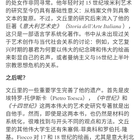
的处女作非同寻常。他年轻时对 15 世纪埃米利艺术
的研究至今仍具有基础性意义：从档案文件到具象
文本的复原。不过，文丘里的研究后来流入了他的
巨著《
意大利艺术史》（Storia dell’Arte Italiana
），
这只是一部语言学系统化著作。书中从未出现过关
于艺术创作与当代社会关系的讨论：例如，文艺复
兴时期的暴君为何要以伟大的纪念碑和伟大的绘画
来彰显自己的名声，或者曼纳主义与16世纪上半叶
宗教思想危机的关系。
之后呢？
文丘里的一些重要学生完善了他的遗产。首先是皮
埃特罗-托伊斯卡（Pietro Toesca），
《中世纪》
和
《十四世纪》
这两本伟大的艺术史研究专著就是出
自他手
。
然而，即使是这两本书，也仍然是材料的
系统化，很难找到与开头不同的观点和方法。文丘
里的其他伟大学生还有朱塞佩-菲奥科和罗伯托-隆
基。Fiocco 对 17 和 18 世纪的绘画，尤其是意大利北