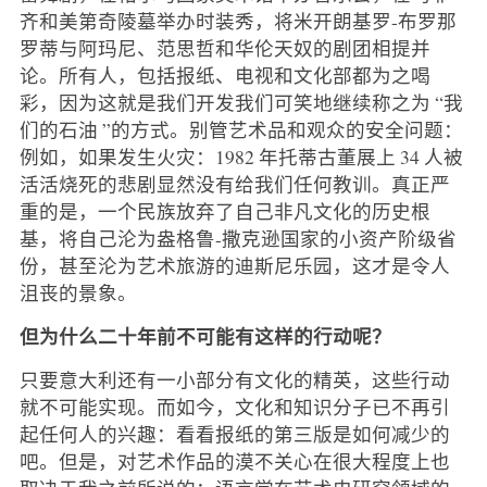
齐和美第奇陵墓举办时装秀，将米开朗基罗-布罗那
罗蒂与阿玛尼、范思哲和华伦天奴的剧团相提并
论。所有人，包括报纸、电视和文化部都为之喝
彩，因为这就是我们开发我们可笑地继续称之为 “我
们的石油 ”的方式。别管艺术品和观众的安全问题：
例如，如果发生火灾：1982 年托蒂古董展上 34 人被
活活烧死的悲剧显然没有给我们任何教训。真正严
重的是，一个民族放弃了自己非凡文化的历史根
基，将自己沦为盎格鲁-撒克逊国家的小资产阶级省
份，甚至沦为艺术旅游的迪斯尼乐园，这才是令人
沮丧的景象。
但为什么二十年前不可能有这样的行动呢？
只要意大利还有一小部分有文化的精英，这些行动
就不可能实现。而如今，文化和知识分子已不再引
起任何人的兴趣：看看报纸的第三版是如何减少的
吧。但是，对艺术作品的漠不关心在很大程度上也