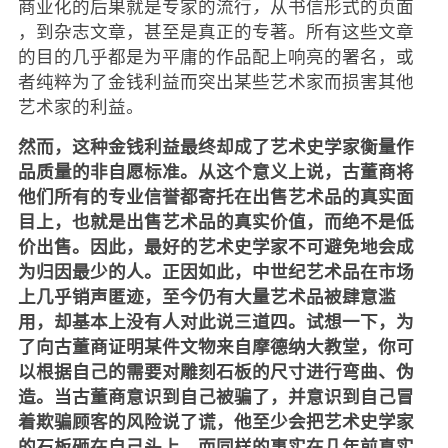
商业化的后果就是专家的流行
，
从书信形式的页面
，到杂志文章，甚至是真正的专著。所有这些文章
的目的几乎都是为平庸的作品配上响亮的署名，或
者纯粹为了金钱利益而突出某些艺术家而损害其他
艺术家的利益。
然而，这种金钱利益最终却成了艺术史学家衡量作
品质量的非自愿标准。从这个意义上说，古董商将
他们所有的专业信誉都寄托在出售艺术品的真实面
目上，也就是出售艺术品的真实价值，而绝不是低
价出售。因此，最好的艺术史学家不可避免地会成
为归因最少的人。正因如此，中世纪艺术品在市场
上几乎销声匿迹，至今仍有大量艺术品被肆意滥
用，却基本上没有人对此说三道四。试想一下，为
了向古董商证明某件文物来自摩德纳大教堂，你可
以根据自己的需要对雕刻石板的尺寸进行弯曲、伪
造。当古董商意识到自己被骗了，并意识到自己冒
着欺骗顾客的风险说了谎，他至少会把艺术史学家
的石板砸在自己头上。而同样的事实在几年前真实