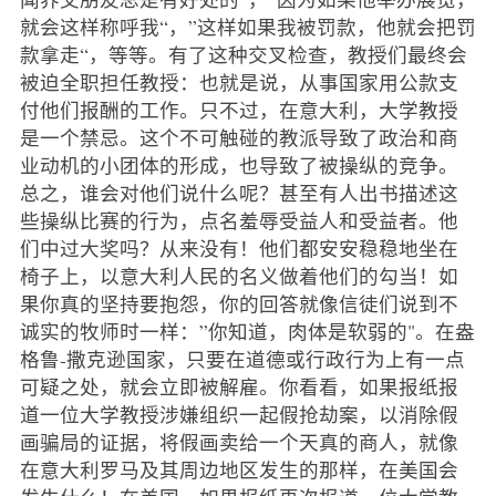
就会这样称呼我“，”这样如果我被罚款，他就会把罚
款拿走“，等等。有了这种交叉检查，教授们最终会
被迫全职担任教授：也就是说，从事国家用公款支
付他们报酬的工作。只不过，在意大利，大学教授
是一个禁忌。这个不可触碰的教派导致了政治和商
业动机的小团体的形成，也导致了被操纵的竞争。
总之，谁会对他们说什么呢？甚至有人出书描述这
些操纵比赛的行为，点名羞辱受益人和受益者。他
们中过大奖吗？从来没有！他们都安安稳稳地坐在
椅子上，以意大利人民的名义做着他们的勾当！如
果你真的坚持要抱怨，你的回答就像信徒们说到不
诚实的牧师时一样：”你知道，肉体是软弱的"。在盎
格鲁-撒克逊国家，只要在道德或行政行为上有一点
可疑之处，就会立即被解雇。你看看，如果报纸报
道一位大学教授涉嫌组织一起假抢劫案，以消除假
画骗局的证据，将假画卖给一个天真的商人，就像
在意大利罗马及其周边地区发生的那样，在美国会