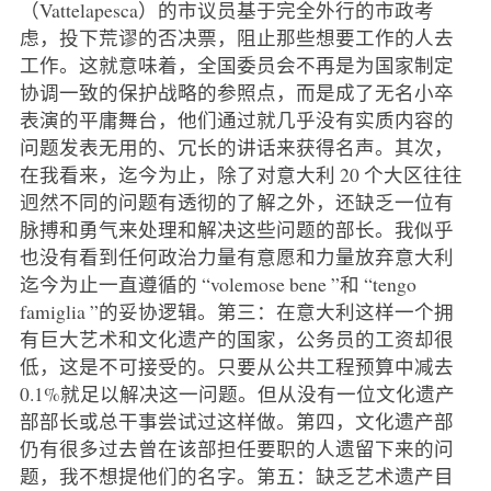
（Vattelapesca）的市议员基于完全外行的市政考
虑，投下荒谬的否决票，阻止那些想要工作的人去
工作。这就意味着，全国委员会不再是为国家制定
协调一致的保护战略的参照点，而是成了无名小卒
表演的平庸舞台，他们通过就几乎没有实质内容的
问题发表无用的、冗长的讲话来获得名声。其次，
在我看来，迄今为止，除了对意大利 20 个大区往往
迥然不同的问题有透彻的了解之外，还缺乏一位有
脉搏和勇气来处理和解决这些问题的部长。我似乎
也没有看到任何政治力量有意愿和力量放弃意大利
迄今为止一直遵循的 “volemose bene ”和 “tengo
famiglia ”的妥协逻辑。第三：在意大利这样一个拥
有巨大艺术和文化遗产的国家，公务员的工资却很
低，这是不可接受的。只要从公共工程预算中减去
0.1%就足以解决这一问题。但从没有一位文化遗产
部部长或总干事尝试过这样做。第四，文化遗产部
仍有很多过去曾在该部担任要职的人遗留下来的问
题，我不想提他们的名字。第五：缺乏艺术遗产目