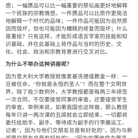
感；一幅赝品可以比一幅重要的祭坛画更好地解释
一个民族的宗教情感。一件赝品可以比原作更简洁
地解释一个时代的品味；一件作品可能因为自然原
因而毁坏，但也可能因为糟糕的修复而毁坏；什么
是重绘？只有这样，才能形成语言学家的技能和知
识基础，并在此基础上将作品与当时的历史、文
化、社会、政治和宗教背景进行交叉对比。
为什么不举办这种讲座呢？
因为意大利大学教授就像麦基洗德或教皇一样：一
旦被任命，“你就是永恒的圣人”！而在整个文明世
界，除了极少数例外，大学教授都是每两三年续签
一次合同，不仅要接受同事的审查，还要接受学生
的审查。举例来说，如果我国也这样做，那么教授
每年只讲一两次课的丑闻就会立即结束，一切都将
委托给助手、副手、等待成为副手的行李搬运工、
记者“，因为与他们交朋友总是有好处的”。因为与新
闻界交朋友总是有好处的“，”因为如果他举办展览，