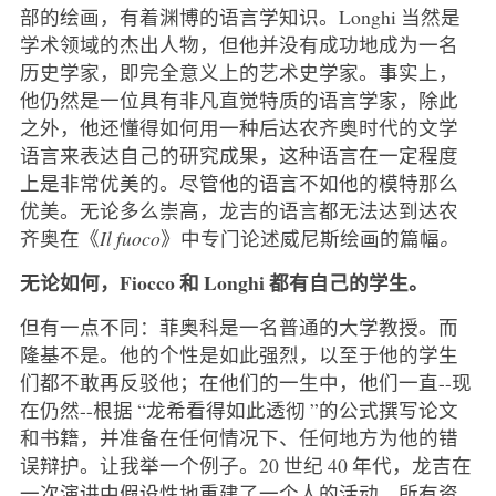
部的绘画，有着渊博的语言学知识。Longhi 当然是
学术领域的杰出人物，但他并没有成功地成为一名
历史学家，即完全意义上的艺术史学家。事实上，
他仍然是一位具有非凡直觉特质的语言学家，除此
之外，他还懂得如何用一种后达农齐奥时代的文学
语言来表达自己的研究成果，这种语言在一定程度
上是非常优美的。尽管他的语言不如他的模特那么
优美。无论多么崇高，龙吉的语言都无法达到达农
齐奥在《
Il fuoco
》中专门论述威尼斯绘画的篇幅
。
无论如何，Fiocco 和 Longhi 都有自己的学生。
但有一点不同：菲奥科是一名普通的大学教授。而
隆基不是。他的个性是如此强烈，以至于他的学生
们都不敢再反驳他；在他们的一生中，他们一直--现
在仍然--根据 “龙希看得如此透彻 ”的公式撰写论文
和书籍，并准备在任何情况下、任何地方为他的错
误辩护。让我举一个例子。20 世纪 40 年代，龙吉在
一次演讲中假设性地重建了一个人的活动，所有资