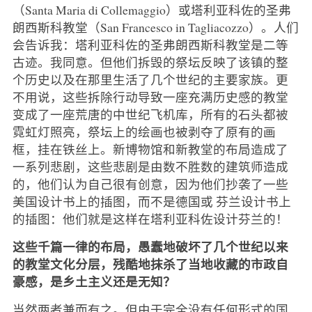
（Santa Maria di Collemaggio）或塔利亚科佐的圣弗
朗西斯科教堂（San Francesco in Tagliacozzo）。人们
会告诉我：塔利亚科佐的圣弗朗西斯科教堂是二等
古迹。我同意。但他们拆毁的祭坛反映了该镇的整
个历史以及在那里生活了几个世纪的主要家族。更
不用说，这些拆除行动导致一座充满历史感的教堂
变成了一座荒唐的中世纪飞机库，所有的石头都被
霓虹灯照亮，祭坛上的绘画也被剥夺了原有的画
框，挂在铁丝上。新博物馆和新教堂的布局造成了
一系列悲剧，这些悲剧是由数不胜数的建筑师造成
的，他们认为自己很有创意，因为他们抄袭了一些
美国设计书上的插图，而不是德国或
芬兰设计书上
的插图：他们就是这样在塔利亚科佐设计芬兰的！
这些千篇一律的布局，愚蠢地破坏了几个世纪以来
的教堂文化分层，残酷地抹杀了当地收藏的市政自
豪感，是乡土主义还是无知？
当然两者兼而有之。但由于完全没有任何形式的国