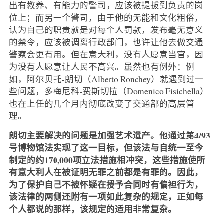
出有教养、有能力的警司，应该被提拔到负责的岗
位上；而另一个警司，由于他的无能和文化粗俗，
认为自己的职责就是对每个人罚款，发布毫无意义
的禁令，应该被调离行政部门，也许让他去做交通
警察会更有用。但在意大利，没有人愿意当官，因
为没有人愿意让人民不高兴。虽然也有例外：例
如，阿尔贝托-朗切（Alberto Ronchey）就遇到过一
些问题，多梅尼科-费斯切拉（Domenico Fisichella）
也在上任的几个月内彻底改变了交通部的高层管
理。
朗切主要解决的问题是加强艺术遗产。他通过第4/93
号博物馆法实现了这一目标，但该法与自统一至今
制定的约170,000项立法措施相冲突，这些措施使所
有意大利人在被证明无罪之前都是有罪的。因此，
为了保护自己不被怀疑在授予合同时有偏袒行为，
该法律的两侧还附有一项如此复杂的规定，正如每
个人都说的那样，该规定的适用非常复杂。