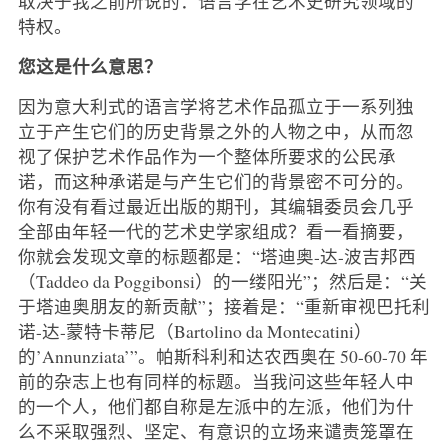
取决于我之前所说的：语言学在艺术史研究领域的
特权。
您这是什么意思？
因为意大利式的语言学将艺术作品孤立于一系列独
立于产生它们的历史背景之外的人物之中，从而忽
视了保护艺术作品作为一个整体所要求的公民承
诺，而这种承诺是与产生它们的背景密不可分的。
你有没有看过最近出版的期刊，其编辑委员会几乎
全部由年轻一代的艺术史学家组成？看一看摘要，
你就会发现文章的标题都是：“塔迪奥-达-波吉邦西
（Taddeo da Poggibonsi）的一缕阳光”；然后是：“关
于塔迪奥朋友的新贡献”；接着是：“重新审视巴托利
诺-达-蒙特卡蒂尼（Bartolino da Montecatini）
的’Annunziata’”。帕斯科利和达农西奥在 50-60-70 年
前的杂志上也有同样的标题。当我问这些年轻人中
的一个人，他们都自称是左派中的左派，他们为什
么不采取强烈、坚定、有意识的立场来谴责笼罩在