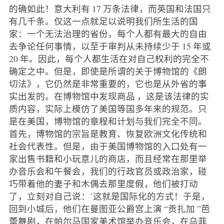
的确如此！意大利有 17 万条法律，而英国和法国只
有几千条。仅这一点就足以说明我们所生活的国
家：一个无法治理的省份，每个人都有最大的自由
去争论任何事情，以至于审判从未持续少于 15 年或
20 年。因此，每个人都生活在对自己权利的完全不
确定之中。但是，即使是所谓的关于博物馆的《朗
切法》，它仍然是非常重要的，它也是从外省的事
实出发的。在博物馆中发现商品
，这是该法律的实
质内容，实际上模仿了美国等国多年来的规范。只
是在美国，博物馆的章程和计划与我们完全不同。
首先，博物馆的宗旨是教育、恢复欧洲文化传统和
社会代表性。但是，由于美国博物馆的入口处有一
家出售书籍和小玩意儿的商店，而且经常在那里举
办音乐会和午餐会，我们的行政官员或政治家，碰
巧带着他的妻子和木偶去那里度假，他们被打动
了，立刻对自己说：’这就是国际化的方式！于是，
回到小城后，他们在曼图亚公爵宫上演 “贡扎加 ”芭
蕾舞剧，在帕尔马国家美术馆举办音乐会，在乌菲