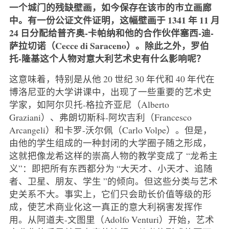
一个城门的残缺壁画，如今保存在该市的市立画廊
中。有一份公证文件证明，这幅壁画于 1341 年 11 月
24 日分配给普齐奥-卡帕纳和他的合作伙伴塞西-迪-
萨拉切诺（Cecce di Saraceno）。除此之外，罗伯
托-隆基这个人物对意大利艺术史有什么影响呢？
这意味着，特别是从他 20 世纪 30 年代和 40 年代在
博洛尼亚的大学讲课中，出现了一些重要的艺术史
学家，如阿尔贝托-格拉齐亚尼（Alberto
Graziani）、弗朗切斯科-阿坎吉利（Francesco
Arcangeli）和卡罗-沃尔佩（Carlo Volpe）。但是，
由他的学生组成的一种封闭的大学圈子随之形成，
这就把像龙希这样的崇高人物的教学变成了 “龙希主
义”：即把所有东西都分为 “大天才、小天才、追随
者、卫星、朋友、学生 ”的倾向。但这些分类与艺术
史关系不大。事实上，它们只会助长价值等级的形
成，使艺术商业化这一真正的意大利祸害发挥作
用。从阿道夫-文图里（Adolfo Venturi）开始，艺术