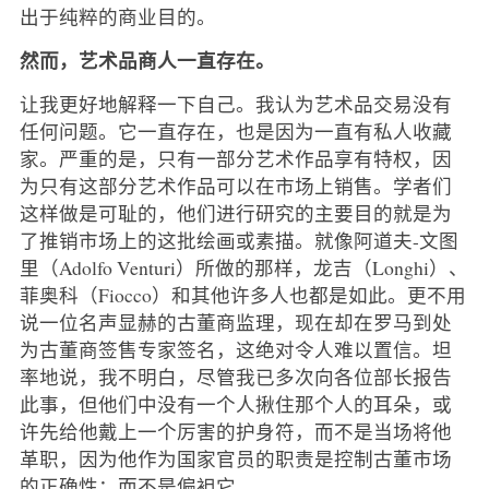
出于纯粹的商业目的。
然而，艺术品商人一直存在。
让我更好地解释一下自己。我认为艺术品交易没有
任何问题。它一直存在，也是因为一直有私人收藏
家。严重的是，只有一部分艺术作品享有特权，因
为只有这部分艺术作品可以在市场上销售。学者们
这样做是可耻的，他们进行研究的主要目的就是为
了推销市场上的这批绘画或素描。就像阿道夫-文图
里（Adolfo Venturi）所做的那样，龙吉（Longhi）、
菲奥科（Fiocco）和其他许多人也都是如此。更不用
说一位名声显赫的古董商监理，现在却在罗马到处
为古董商签售专家签名，这绝对令人难以置信。坦
率地说，我不明白，尽管我已多次向各位部长报告
此事，但他们中没有一个人揪住那个人的耳朵，或
许先给他戴上一个厉害的护身符，而不是当场将他
革职，因为他作为国家官员的职责是控制古董市场
的正确性：而不是偏袒它。