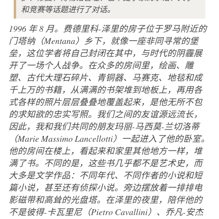
和竞赛等话题进行了对话。
1996 年 8 月。费德里科-泽里的房子位于罗马附近的
门塔纳（Mentana）乡下，就像一座非同寻常的堡
垒，这位学者将自己封闭在其中，与时代的阴霾展
开了一场个人战争。在众多的房间里，绘画、雕
塑、古代大理石碎片、青铜器、马赛克、地毯和成
千上万的书籍，从满满的书架堆到地板上，再用各
式各样的照片层层叠叠地覆盖起来，是他无所不包
的求知欲的忠实写照。我们之间的友谊源远流长，
因此，我和我们共同的朋友玛丽-马西莫-兰切洛蒂
（Marie Massimo Lancellotti）一起进入了他的卧室。
他的房间在楼上，看起来和家里其他地方一样，堆
满了书。不同的是，这些书几乎都不是艺术史，而
大多是文学作品：不同年代、不同作者的小说和短
篇小说，甚至还有侦探小说。旁边摆放着一排排电
影磁带和高耸的光盘塔。在泽里的夜里，陪伴他的
不是彼得-卡瓦里尼（Pietro Cavallini）、乔凡-安杰