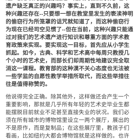
遗产缺乏真正的兴趣吗？事实上，直到不久前，这
种兴趣还存在--只要想一想在教堂里发生的亵渎神明
的偷窃行为所笼罩的诅咒就知道了，而这种偷窃行
为现在已经司空见惯了--但在当前，这种兴趣只能通
过对我们的艺术遗产进行知识和尊重方面的学术教
育政策来实现。要实现这一目标，首先应从小学生
抓起。如今，古典、科学和艺术高中每周只教授几
个小时的艺术史，而部长们却周期性地建议完全取
消这一课程。教育部的这种漠不关心态度也无法被
一些学监的自愿性教学举措所取代，而这些举措往
往是值得称赞的。
他说得完全正确。除其他外，这样做还会产生一个
重要影响，那就是几乎所有年轻的艺术史毕业生都
能摆脱目前就业不足甚至直接失业的状况。我们必
须在所有城市的博物馆里设立一两个展厅，展出的
不是原作，而是复制品；在这些展厅里，教孩子们
看画，比如纽约大都会博物馆就是这样做的。也许