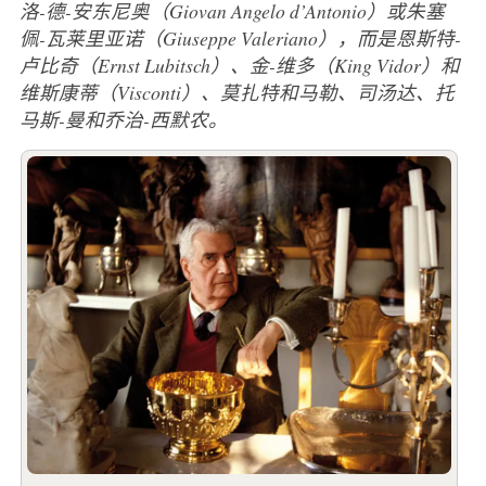
洛-德-安东尼奥（Giovan Angelo d’Antonio）或朱塞
佩-瓦莱里亚诺（Giuseppe Valeriano），而是恩斯特-
卢比奇（Ernst Lubitsch）、金-维多（King Vidor）和
维斯康蒂（Visconti）、莫扎特和马勒、司汤达、托
马斯-曼和乔治-西默农。