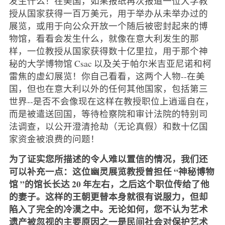
发生什么！在美国，如果报纸再次报道一位大学教
授从国家获得一百万美元，用于举办从未举办过的
展览，或用于向公众开放一个随后被密封起来的博
物馆，看看会发生什么，就像在意大利发生的那
样，一位教授从国家获得数十亿里拉，用于那个神
秘的大学博物馆 Csac 以及关于帕尔米吉亚尼诺和柯
雷焦的虚幻展览！你自己看看，这两个人物--在美
国，但也在意大利以外的任何其他国家，包括第三
世界--是否不会像现在这样在教授职位上逍遥自在，
而是被遣送回国，等待检察院和审计法院的特别司
法调查，以公开澄清抢劫（无论真假）和数十亿国
家资金被浪费的问题！
为了证实您所描述的令人难以置信的情况，我们还
可以补充一点：这位幽灵展览教授曾担任 “神秘博物
馆 ”的馆长长达 20 年左右，之后这个职位传给了他
的妻子。这样的王朝更替本身就很有说服力，但却
陷入了完全的冷漠之中。无论如何，您不认为艺术
遗产被忽视的主要原因之一是民间社会对保护艺术