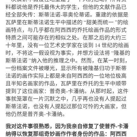
料都说他是乔托最伟大的学生，但他的文献作品已
经全部失传：斯蒂法诺-菲奥伦蒂诺。重建的依据是
瓦萨里在斯蒂法诺生平中描述的 “甜美而统一 ”的绘
画特点，与几乎都在阿西西的乔托绘画作品的形式
特质之间可能存在的相似之处。在那之后的大约三
十年里，没有一位艺术史学家在谈到 14 世纪的绘画
时，不将这一假设视为事实，并想方设法将 “隆基的
斯蒂法诺 ”纳入他的推理之中。然而，在某一时刻，
一份档案文件被曝光，显示所有被隆基归功于斯蒂
法诺的画作实际上都是来自阿西西的一位地位极高
且半知名画家的作品，瓦萨里在乔托的生平中顺带
提到了这位画家：普奇奥-卡潘纳。从那时起，这件
事就笼罩在一片沉默之中，几乎再也没有人提起过
斯蒂法诺，也没有人提起过那位可怜的大画家，但
他仍然是普齐奥-卡潘纳。
我对这件事很熟悉，因为我亲自修复了使普乔-卡潘
纳得以恢复那组奇妙画作作者身份的作品：阿西西