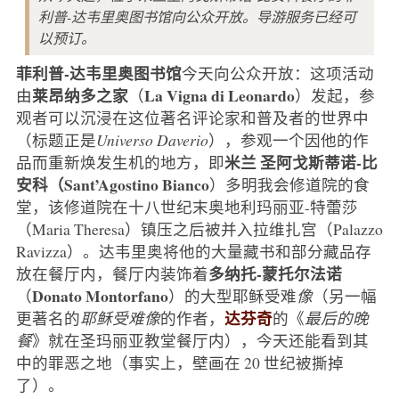
利普-达韦里奥图书馆向公众开放。导游服务已经可
以预订。
菲利普-达韦里奥图书馆
今天向公众开放：这项活动
莱昂纳多之家
La Vigna di Leonardo
由
（
）发起，参
观者可以沉浸在这位著名评论家和普及者的世界中
（标题正是
Universo Daverio
），参观一个因他的作
米兰
圣阿戈斯蒂诺-比
品而重新焕发生机的地方，即
安科（Sant’Agostino Bianco
）多明我会修道院的食
堂，该修道院在十八世纪末奥地利玛丽亚-特蕾莎
（Maria Theresa）镇压之后被并入拉维扎宫（Palazzo
Ravizza）。达韦里奥将他的大量藏书和部分藏品存
多纳托-蒙托尔法诺
放在餐厅内，餐厅内装饰着
Donato Montorfano
（
）的大型耶稣受难
像
（另一幅
达芬奇
更著名的
耶稣受难像
的作者，
的《
最后的晚
餐
》就在圣玛丽亚教堂餐厅内），今天还能看到其
中的罪恶之地（事实上，壁画在 20 世纪被撕掉
了）。