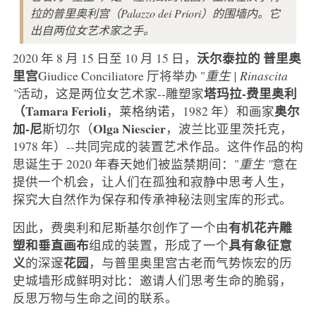
拉的普里奥利宫（Palazzo dei Priori）的围墙内。它
出自两位女艺术家之手。
沃尔泰拉的
普里奥
2020 年 8 月 15 日至 10 月 15 日，
里宫
Giudice Conciliatore 厅将举办 "
重生 | Rinascita
塔玛拉-费里奥利
"
活动，这是两位女艺术家--雕塑家
（Tamara Ferioli
奥尔
，莱格纳诺，1982 年）和画家
加-尼
Olga Niescier
斯切尔（
，波兰比亚里茨托克，
1978 年）--共同完成的装置艺术作品。这件作品的构
思诞生于 2020 年春天她们被监禁期间："
重生 "
意在
提供一个机会，让人们在孤独和寂静中思考人生，
探究大自然作为保存和传承神秘法则宝库的形式。
有机花卉雕
因此，费奥利和尼斯基尔创作了一个由
塑和垂直画布
具有象征意
组成的装置，形成了一个
义
花园
的深邃
，与普里奥里宫古老而气势恢宏的历
史城墙形成鲜明对比：邀请人们思考生命的脆弱，
反思万物与生命之间的联系。