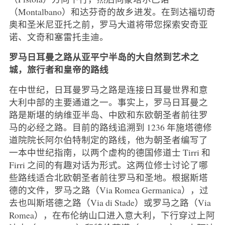
（Montalbano）和达芬奇的故乡进发。在到达福切奇
奥和圣米尼亚托之前，罗马大道将带您探索安奇亚
诺、文奇和塞雷托圭迪。
罗马日耳曼之路从亚平宁半岛的大自然到艺术之
城，旅行者和皇帝的路线
在中世纪，日耳曼罗马之路是连接日耳曼世界和意
大利中部的主要通道之一。事实上，罗马日耳曼之
路是斯堪的纳维亚半岛、中欧和东欧朝圣者前往罗
马的必经之路。目前的路线追溯到 1236 年施塔德修
道院院长阿尔伯特制定的路线，他为朝圣者编写了
一本中世纪指南，以两个虚构的德国修道士 Tirri 和
Firri 之间的有趣对话为形式。这两位修士讨论了哪
些路线适合北欧朝圣者前往罗马和圣地。根据斯塔
德的文件，罗马之路（Via Romea Germanica），过
去也叫斯塔德之路（Via di Stade）或罗马之路（Via
Romea），在布伦纳山口进入意大利，下行穿过上阿