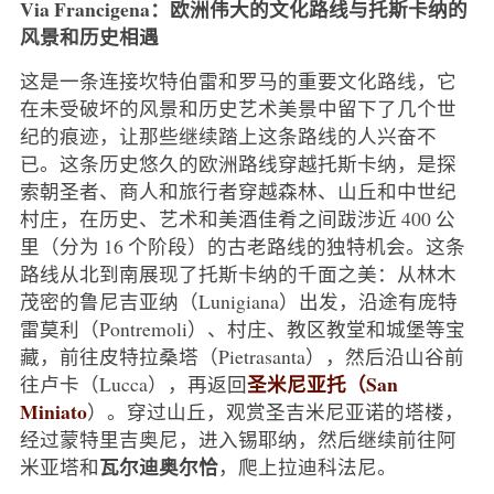
Via Francigena：欧洲伟大的文化路线与托斯卡纳的
风景和历史相遇
这是一条连接坎特伯雷和罗马的重要文化路线，它
在未受破坏的风景和历史艺术美景中留下了几个世
纪的痕迹，让那些继续踏上这条路线的人兴奋不
已。这条历史悠久的欧洲路线穿越托斯卡纳，是探
索朝圣者、商人和旅行者穿越森林、山丘和中世纪
村庄，在历史、艺术和美酒佳肴之间跋涉近 400 公
里（分为 16 个阶段）的古老路线的独特机会。这条
路线从北到南展现了托斯卡纳的千面之美：从林木
茂密的鲁尼吉亚纳（Lunigiana）出发，沿途有庞特
雷莫利（Pontremoli）、村庄、教区教堂和城堡等宝
藏，前往皮特拉桑塔（Pietrasanta），然后沿山谷前
圣米尼亚托（San
往卢卡（Lucca），再返回
Miniato
）。穿过山丘，观赏圣吉米尼亚诺的塔楼，
经过蒙特里吉奥尼，进入锡耶纳，然后继续前往阿
瓦尔迪奥尔恰
米亚塔和
，爬上拉迪科法尼。