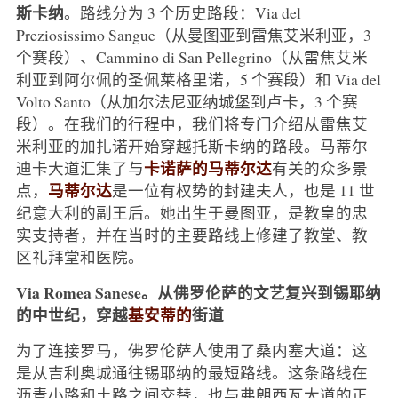
斯卡纳
。路线分为 3 个历史路段：Via del
Preziosissimo Sangue（从曼图亚到雷焦艾米利亚，3
个赛段）、Cammino di San Pellegrino（从雷焦艾米
利亚到阿尔佩的圣佩莱格里诺，5 个赛段）和 Via del
Volto Santo（从加尔法尼亚纳城堡到卢卡，3 个赛
段）。在我们的行程中，我们将专门介绍从雷焦艾
米利亚的加扎诺开始穿越托斯卡纳的路段。马蒂尔
卡诺萨的马蒂尔达
迪卡大道汇集了与
有关的众多景
马蒂尔达
点，
是一位有权势的封建夫人，也是 11 世
纪意大利的副王后。她出生于曼图亚，是教皇的忠
实支持者，并在当时的主要路线上修建了教堂、教
区礼拜堂和医院。
Via Romea Sanese。从佛罗伦萨的文艺复兴到锡耶纳
的中世纪，穿越
基安蒂的
街道
为了连接罗马，佛罗伦萨人使用了桑内塞大道：这
是从吉利奥城通往锡耶纳的最短路线。这条路线在
沥青小路和土路之间交替，也与弗朗西瓦大道的正