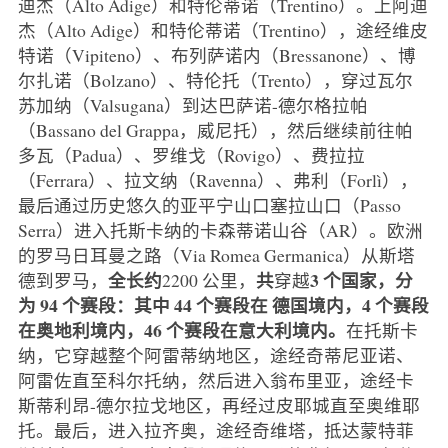
迪杰（Alto Adige）和特伦蒂诺（Trentino）。上阿迪
杰（Alto Adige）和特伦蒂诺（Trentino），途经维皮
特诺（Vipiteno）、布列萨诺内（Bressanone）、博
尔扎诺（Bolzano）、特伦托（Trento），穿过瓦尔
苏加纳（Valsugana）到达巴萨诺-德尔格拉帕
（Bassano del Grappa，威尼托），然后继续前往帕
多瓦（Padua）、罗维戈（Rovigo）、费拉拉
（Ferrara）、拉文纳（Ravenna）、弗利（Forlì），
最后通过历史悠久的亚平宁山口塞拉山口（Passo
Serra）进入托斯卡纳的卡森蒂诺山谷（AR）。欧洲
的罗马日耳曼之路（Via Romea Germanica）从斯塔
全长约
共
3 个国家，分
德到罗马，
2200 公里，
穿越
为 94 个赛段：其中 44 个赛段在
德国境内，4 个
赛段
在奥地利境内，46 个赛段在意大利境内。
在托斯卡
纳，它穿越整个阿雷蒂纳地区，途经奇蒂尼亚诺、
阿雷佐直至科尔托纳，然后进入翁布里亚，途经卡
斯蒂利昂-德尔拉戈地区，再经过皮耶城直至奥维耶
托。最后，进入拉齐奥，途经奇维塔，抵达蒙特菲