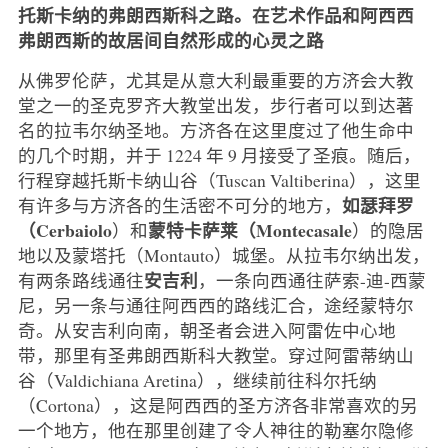
托斯卡纳的弗朗西斯科之路。在艺术作品和阿西西
弗朗西斯的故居间自然形成的心灵之路
从佛罗伦萨，尤其是从意大利最重要的方济会大教
堂之一的圣克罗齐大教堂出发，步行者可以到达著
名的拉韦尔纳圣地。方济各在这里度过了他生命中
的几个时期，并于 1224 年 9 月接受了圣痕。随后，
行程穿越托斯卡纳山谷（Tuscan Valtiberina），这里
如瑟拜罗
有许多与方济各的生活密不可分的地方，
（Cerbaiolo
蒙特卡萨莱（Montecasale
）和
）的隐居
地以及蒙塔托（Montauto）城堡。从拉韦尔纳出发，
安吉利
有两条路线通往
，一条向西通往萨索-迪-西蒙
尼，另一条与通往阿西西的路线汇合，途经蒙特尔
奇。从安吉利向南，朝圣者会进入阿雷佐中心地
带，那里有圣弗朗西斯科大教堂。穿过阿雷蒂纳山
谷（Valdichiana Aretina），继续前往科尔托纳
（Cortona），这是阿西西的圣方济各非常喜欢的另
一个地方，他在那里创建了令人神往的勒塞尔隐修