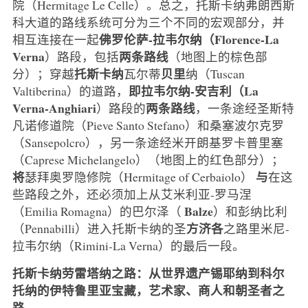
院（Hermitage Le Celle）。总之，托斯卡纳弗朗西斯
科大道的路线系统可分为三个不同的宏观部分，并
佛罗伦萨-拉韦尔纳（Florence-La
相互连接在一起
Verna
两条路线
）路段，包括
（地图上的棕色部
托斯卡纳
贝里
分）；穿越
瓦尔蒂
纳（Tuscan
即拉韦尔纳-安吉利（La
Valtiberina）的道路，
Verna-Anghiari
两条路线
）路段的
，一条途经圣斯特
凡诺修道院（Pieve Santo Stefano）和桑塞波尔克罗
（Sansepolcro），另一条途经米开朗基罗卡普里塞
（Caprese Michelangelo）（地图上的红色部分）；
将
与
瑟拜奥罗隐修院（Hermitage of Cerbaiolo）
在这
些路段之外，还必须加上从艾米利亚-罗马涅
Balze
（Emilia Romagna）的巴尔泽（
）和彭纳比利
方济各
（Pennabilli）进入托斯卡纳的圣
之路里米尼-
拉韦尔纳（Rimini-La Verna）的最后一段。
托斯卡纳劳雷塔纳之路：从世界遗产锡耶纳到科尔
托纳的伊特鲁里亚宝藏，艺术家、商人和朝圣者之
路