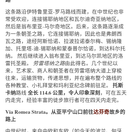
这条路沿伊特鲁里亚-罗马路线而建，在中世纪也非
常受欢迎，连接锡耶纳地区和瓦尔迪奇亚纳地区，
然后是翁布里亚-马尔奇地区。后来，这条路逐渐成
为一条朝圣之路，它连接锡耶纳，因此也是弗朗西
瓦之路，途经阿斯恰诺、拉波拉诺泰尔梅、锡纳隆
加、托里塔-迪-锡耶纳和蒙泰普尔恰诺，到达科尔托
纳。 然后继续进入翁布里亚，到达马尔凯地区的洛
雷托圣殿。
劳雷塔纳之路
由此得名。几个世纪以
来，艺术家、商人和朝圣者在劳雷塔纳大道上穿梭
往来，运输货物，传递思想，并在遍布整个路线的
托斯
各种教堂、小礼拜堂和玛利亚纪念碑前驻足。
卡纳
全长 114.6 公里，令人印象深刻
路线
，可在五天
内走完，经验丰富的徒步旅行者可在四天内走完。
Via Romea Strata。从亚平宁山口前往
达芬奇
故乡的
路上
中世纪时，来自中欧和东欧（如今天的波兰、匈牙