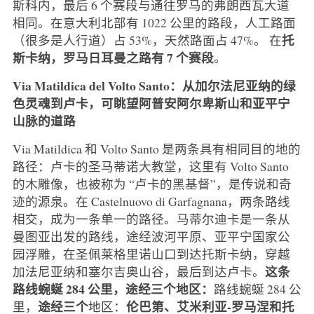
斯科内，最后 6 个赛段与通往罗马的弗朗西瓦大道
相同。在意大利北部有 1022 公里的路段，人工路面
托
（很多是人行道）占 53%，天然路面占 47%。 在
斯卡纳，罗马日耳曼之路有 7 个赛段
。
Via Matildica del Volto Santo：从加尔法尼亚纳的绿
色灵魂到卢卡，可眺望阿普安阿尔卑斯山和亚平宁
山脉的道路
Via Matildica 和 Volto Santo 是两条具有相同目的地的
路径：卢卡的圣马蒂诺大教堂，这里有 Volto Santo
的木雕像，也被称为 “卢卡的黑基督”，是传说和奇
迹的源泉。在 Castelnuovo di Garfagnana，两条路线
相交，成为一条单一的路径。马蒂尔迪卡是一条从
曼图亚出发的路线，途经波河平原、亚平宁国家公
园浮雕，在圣佩莱格里诺山口到达托斯卡纳，穿越
这条
加法尼亚纳和塞尔吉奥山谷，最后到达卢卡。
路线蜿蜒 284 公里，途经三个地区：
路线蜿蜒 284 公
途经三个
伦巴第、艾米利亚-罗马涅和托
里，
地区：