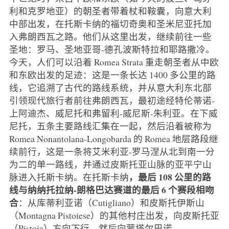
利和克罗地亚）的朝圣者带着杖和鞍囊，向意大利
中部出发，在托斯卡纳的福切奇奥和圣米尼亚托加
入弗朗西瓦之路。他们从这里出发，继续前往一些
圣地：罗马、圣地亚哥-德孔波斯特拉和耶路撒冷。
今天，人们可以沿着 Romea Strata 重走朝圣者从中欧
和东欧出发的足迹：这是一条长达 1400 多公里的路
线，它追溯了古代的路线系统，并从意大利东北部
引领现代旅行者前往弗朗西瓦，最初途经特伦蒂诺-
上阿迪杰、威尼托和弗留利-威尼斯-朱利亚。在下威
尼托，五条主要路线汇集在一起，然后沿着被称为
Romea Nonantolana-Longobarda 的 Romea 地层路段继
续前行，这是一条将艾米利亚-罗马涅从北到南一分
为二的单一路线，并通过皮斯托亚山脉的亚平宁山
，最后 108 公里的路
脉进入托斯卡纳。在托斯卡纳
线与纳纳托拉纳-朗格巴达赛道的最后 6 个赛段相吻
合
：从库蒂利亚诺（Cutigliano）和皮斯托伊斯山
（Montagna Pistoiese）的其他村庄出发，向皮斯托亚
（Pistoia）方向下行，然后向蒙塔尔巴诺