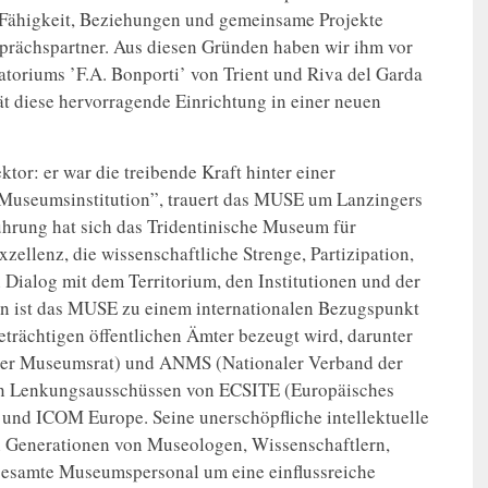
 Fähigkeit, Beziehungen und gemeinsame Projekte
prächspartner. Aus diesen Gründen haben wir ihm vor
toriums ’F.A. Bonporti’ von Trient und Riva del Garda
ität diese hervorragende Einrichtung in einer neuen
tor: er war die treibende Kraft hinter einer
 Museumsinstitution”, trauert das MUSE um Lanzingers
Führung hat sich das Tridentinische Museum für
ellenz, die wissenschaftliche Strenge, Partizipation,
 Dialog mit dem Territorium, den Institutionen und der
on ist das MUSE zu einem internationalen Bezugspunkt
geträchtigen öffentlichen Ämter bezeugt wird, darunter
naler Museumsrat) und ANMS (Nationaler Verband der
en Lenkungsausschüssen von ECSITE (Europäisches
und ICOM Europe. Seine unerschöpfliche intellektuelle
en Generationen von Museologen, Wissenschaftlern,
 gesamte Museumspersonal um eine einflussreiche