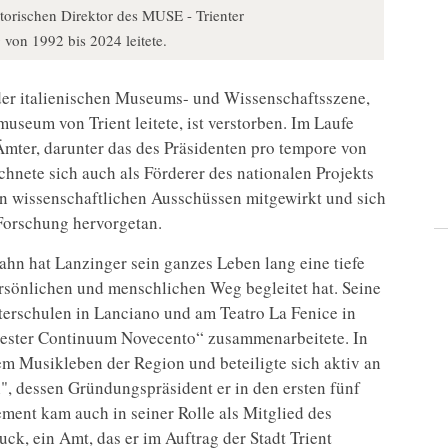
orischen Direktor des MUSE - Trienter
von 1992 bis 2024 leitete.
der italienischen Museums- und Wissenschaftsszene,
seum von Trient leitete, ist verstorben. Im Laufe
 Ämter, darunter das des Präsidenten pro tempore von
hnete sich auch als Förderer des nationalen Projekts
hen wissenschaftlichen Ausschüssen mitgewirkt und sich
Forschung hervorgetan.
ahn hat Lanzinger sein ganzes Leben lang eine tiefe
ersönlichen und menschlichen Weg begleitet hat. Seine
terschulen in Lanciano und am Teatro La Fenice in
chester Continuum Novecento“ zusammenarbeitete. In
em Musikleben der Region und beteiligte sich aktiv an
", dessen Gründungspräsident er in den ersten fünf
ement kam auch in seiner Rolle als Mitglied des
k, ein Amt, das er im Auftrag der Stadt Trient