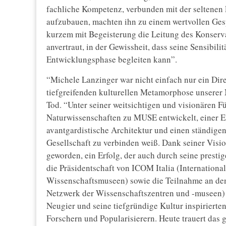
fachliche Kompetenz, verbunden mit der seltenen
aufzubauen, machten ihn zu einem wertvollen Ges
kurzem mit Begeisterung die Leitung des Konserva
anvertraut, in der Gewissheit, dass seine Sensibil
Entwicklungsphase begleiten kann”.
“Michele Lanzinger war nicht einfach nur ein Direk
tiefgreifenden kulturellen Metamorphose unserer
Tod. “Unter seiner weitsichtigen und visionären 
Naturwissenschaften zu MUSE entwickelt, einer Exz
avantgardistische Architektur und einen ständigen
Gesellschaft zu verbinden weiß. Dank seiner Visi
geworden, ein Erfolg, der auch durch seine presti
die Präsidentschaft von ICOM Italia (Internatio
Wissenschaftsmuseen) sowie die Teilnahme an d
Netzwerk der Wissenschaftszentren und -museen) 
Neugier und seine tiefgründige Kultur inspiriert
Forschern und Popularisierern. Heute trauert das