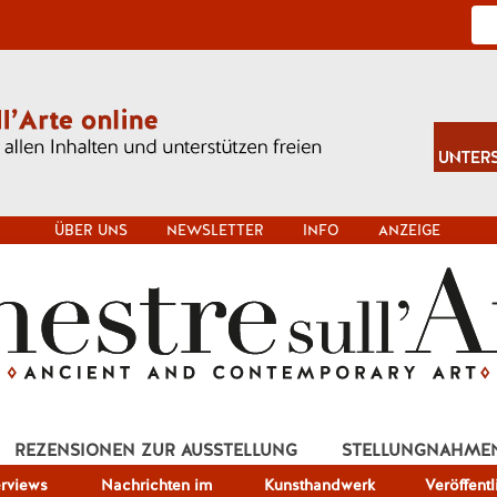
ÜBER UNS
NEWSLETTER
INFO
ANZEIGE
REZENSIONEN ZUR AUSSTELLUNG
STELLUNGNAHME
erviews
Nachrichten im
Kunsthandwerk
Veröffent