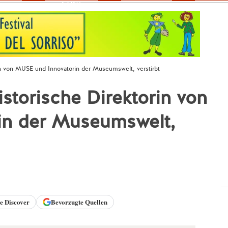
Fokus
in von MUSE und Innovatorin der Museumswelt, verstirbt
istorische Direktorin von
in der Museumswelt,
le
Discover
Bevorzugte Quellen