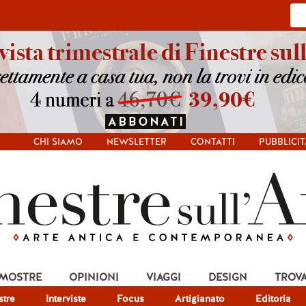
CHI SIAMO
NEWSLETTER
CONTATTI
PUBBLICIT
 MOSTRE
OPINIONI
VIAGGI
DESIGN
TROV
tre
Interviste
Focus
Artigianato
Editoria