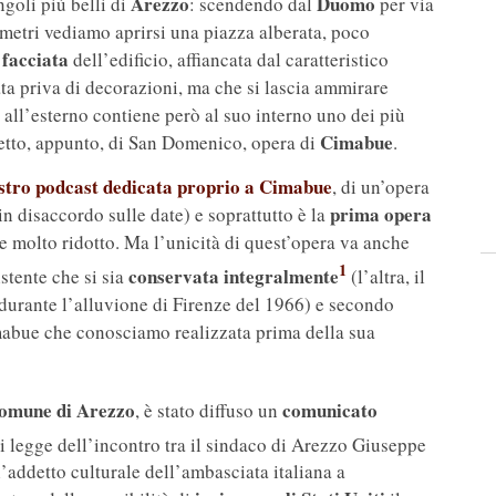
Arezzo
Duomo
ngoli più belli di
: scendendo dal
per via
 metri vediamo aprirsi una piazza alberata, poco
 facciata
dell’edificio, affiancata dal caratteristico
ta priva di decorazioni, ma che si lascia ammirare
 all’esterno contiene però al suo interno uno dei più
Cimabue
tto, appunto, di San Domenico, opera di
.
ostro podcast dedicata proprio a Cimabue
, di un’opera
prima opera
in disaccordo sulle date) e soprattutto è la
e molto ridotto. Ma l’unicità di quest’opera va anche
1
conservata integralmente
istente che si sia
(l’altra, il
 durante l’alluvione di Firenze del 1966) e secondo
mabue che conosciamo realizzata prima della sua
omune di Arezzo
comunicato
, è stato diffuso un
 si legge dell’incontro tra il sindaco di Arezzo Giuseppe
l’addetto culturale dell’ambasciata italiana a