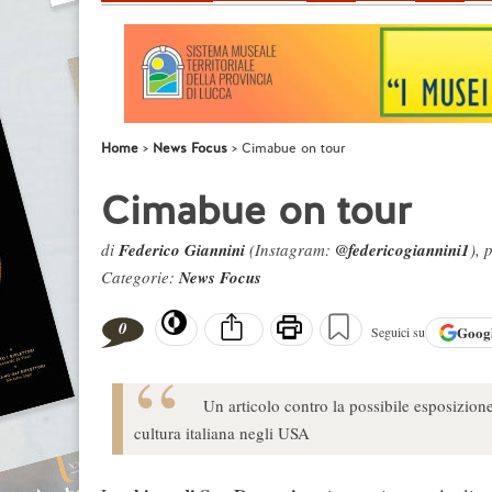
Home
News Focus
Cimabue on tour
Cimabue on tour
di
Federico Giannini
(Instagram:
@federicogiannini1
), 
Categorie:
News Focus
0
Goog
Seguici su
Un articolo contro la possibile esposizione
cultura italiana negli USA