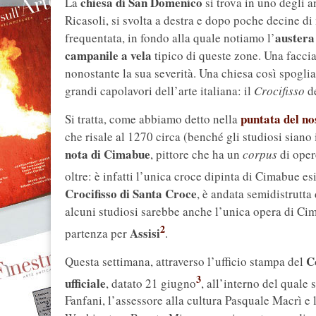
chiesa di San Domenico
La
si trova in uno degli a
Ricasoli, si svolta a destra e dopo poche decine di
austera
frequentata, in fondo alla quale notiamo l’
campanile a vela
tipico di queste zone. Una faccia
nonostante la sua severità. Una chiesa così spoglia
grandi capolavori dell’arte italiana: il
Crocifisso
de
puntata del n
Si tratta, come abbiamo detto nella
che risale al 1270 circa (benché gli studiosi siano 
nota di Cimabue
, pittore che ha un
corpus
di oper
oltre: è infatti l’unica croce dipinta di Cimabue es
Crocifisso di Santa Croce
, è andata semidistrutta
alcuni studiosi sarebbe anche l’unica opera di Ci
2
Assisi
partenza per
.
C
Questa settimana, attraverso l’ufficio stampa del
3
ufficiale
, datato 21 giugno
, all’interno del quale
Fanfani, l’assessore alla cultura Pasquale Macrì e 