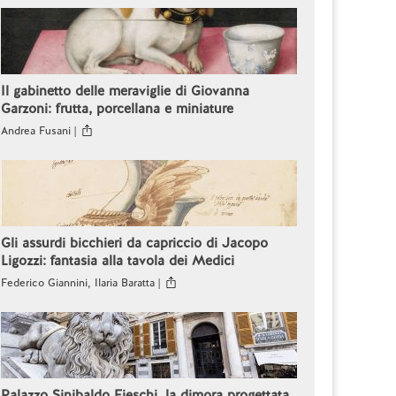
Il gabinetto delle meraviglie di Giovanna
Garzoni: frutta, porcellana e miniature
Andrea Fusani |
Gli assurdi bicchieri da capriccio di Jacopo
Ligozzi: fantasia alla tavola dei Medici
Federico Giannini, Ilaria Baratta |
Palazzo Sinibaldo Fieschi, la dimora progettata