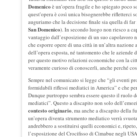
Domenico
è un’opera fragile e ho spiegato poco so
quest’opera è così unica bisognerebbe rifletterci so
auguriamo che la decisione finale sia quella di far
San Domenico
). In secondo luogo non riesco a ca
vantaggio dall’esposizione di un suo capolavoro 
che esporre opere di una città in un’altra nazione a
dell’opera esposta, né tantomento che le aziende d
per questo motivo relazioni economiche con la città
veramente curioso di conoscerli, anche perché così 
Sempre nel comunicato si legge che “gli eventi pr
formidabili riflessi mediatici in America” e che per
Dunque purtroppo sembra essere questo il ruolo dell
mediatici”. Questo a discapito non solo dell’emoz
contesto originario
, ma anche a discapito della f
un’opera diventa strumento mediatico verrà svuotat
andrebbero a sostituirsi quelli economici e, ripeto
l’esposizione del Crocifisso di Cimabue negli USA 