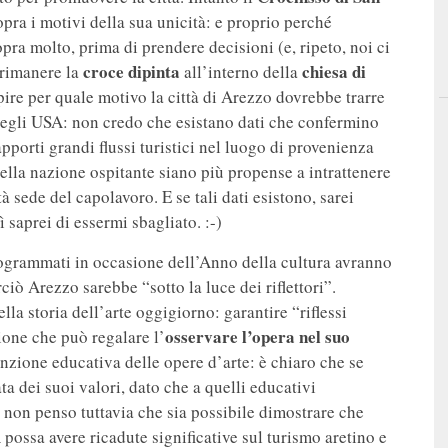
pra i motivi della sua unicità: e proprio perché
pra molto, prima di prendere decisioni (e, ripeto, noi ci
croce dipinta
chiesa di
 rimanere la
all’interno della
pire per quale motivo la città di Arezzo dovrebbe trarre
negli USA: non credo che esistano dati che confermino
pporti grandi flussi turistici nel luogo di provenienza
ella nazione ospitante siano più propense a intrattenere
 sede del capolavoro. E se tali dati esistono, sarei
saprei di essermi sbagliato. :-)
ogrammati in occasione dell’Anno della cultura avranno
ciò Arezzo sarebbe “sotto la luce dei riflettori”.
a storia dell’arte oggigiorno: garantire “riflessi
osservare l’opera nel suo
ione che può regalare l’
unzione educativa delle opere d’arte: è chiaro che se
a dei suoi valori, dato che a quelli educativi
, non penso tuttavia che sia possibile dimostrare che
possa avere ricadute significative sul turismo aretino e