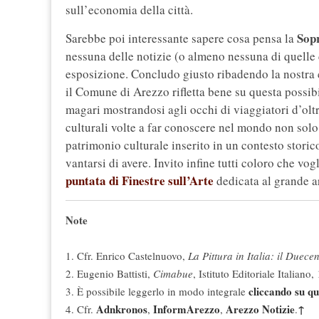
sull’economia della città.
Sop
Sarebbe poi interessante sapere cosa pensa la
nessuna delle notizie (o almeno nessuna di quelle ch
esposizione. Concludo giusto ribadendo la nostra 
il Comune di Arezzo rifletta bene su questa possibi
magari mostrandosi agli occhi di viaggiatori d’olt
culturali volte a far conoscere nel mondo non solo
patrimonio culturale inserito in un contesto stori
vantarsi di avere. Invito infine tutti coloro che v
puntata di Finestre sull’Arte
dedicata al grande a
Note
1
. Cfr. Enrico Castelnuovo,
La Pittura in Italia: il Duecen
2
. Eugenio Battisti,
Cimabue
, Istituto Editoriale Italiano
cliccando su qu
3
. È possibile leggerlo in modo integrale
Adnkronos
InformArezzo
Arezzo Notizie
↑
4
. Cfr.
,
,
.