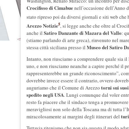
Washington, Renato Miracco: un incontro per discu
Crocifisso di Cimabue
nell’occasione dell’Anno de
stato ripreso poi da diversi giornali e siti web che 
5
Arezzo Notizie
, si legge anche che oltre al Croc
Satiro Danzante di Mazara del Vallo
anche il
: q
(stiamo parlando di arte greca), rinvenuto nel mar
Museo del Satiro D
stessa città siciliana presso il
Intanto, non riusciamo a comprendere quale sia il
uno, e non riusciamo neanche a capire perché il p
rappresenterebbe un grande riconoscimento”, come 
dovrebbe invece essere il contrario, ovvero dovrebb
torni sui suoi
auguriamo che il Comune di Arezzo
spedito negli USA
. Lungi comunque dal voler entra
resto fa piacere che il sindaco tenga a promuovere 
meravigliosi non solo della Toscana ma di tutta l’Ita
tur
miracolosamente ai margini degli itinerari del
Tuttavia riteniamo che non sia questo il modo adatt