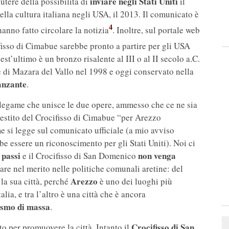
inviare negli Stati Uniti
tere della possibilità di
il
lla cultura italiana negli USA, il 2013. Il comunicato è
4
hanno fatto circolare la notizia
. Inoltre, sul portale web
ifisso di Cimabue sarebbe pronto a partire per gli USA
uest’ultimo è un bronzo risalente al III o al II secolo a.C.
e di Mazara del Vallo nel 1998 e oggi conservato nella
anzante
.
 legame che unisce le due opere, ammesso che ce ne sia
restito del Crocifisso di Cimabue “per Arezzo
si legge sul comunicato ufficiale (a mio avviso
e essere un riconoscimento per gli Stati Uniti). Noi ci
 passi
non venga
e il Crocifisso di San Domenico
re nel merito nelle politiche comunali aretine: del
Arezzo
la sua città, perché
è uno dei luoghi più
lia, e tra l’altro è una città che è ancora
ismo di massa
.
Crocifisso di San
o per promuovere la città. Intanto il