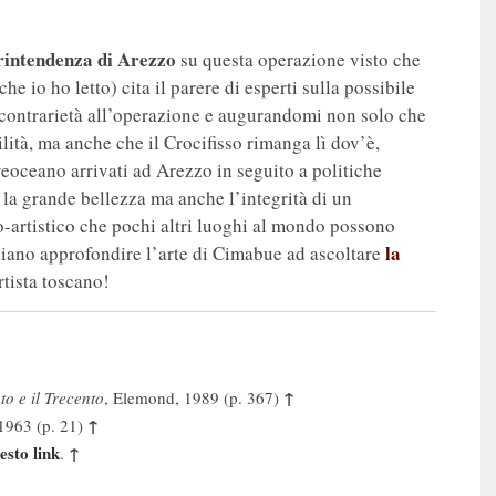
rintendenza di Arezzo
su questa operazione visto che
e io ho letto) cita il parere di esperti sulla possibile
contrarietà all’operazione e augurandomi non solo che
lità, ma anche che il Crocifisso rimanga lì dov’è,
reoceano arrivati ad Arezzo in seguito a politiche
 la grande bellezza ma anche l’integrità di un
co-artistico che pochi altri luoghi al mondo possono
la
ogliano approfondire l’arte di Cimabue ad ascoltare
rtista toscano!
↑
to e il Trecento
, Elemond, 1989 (p. 367)
↑
, 1963 (p. 21)
esto link
↑
.