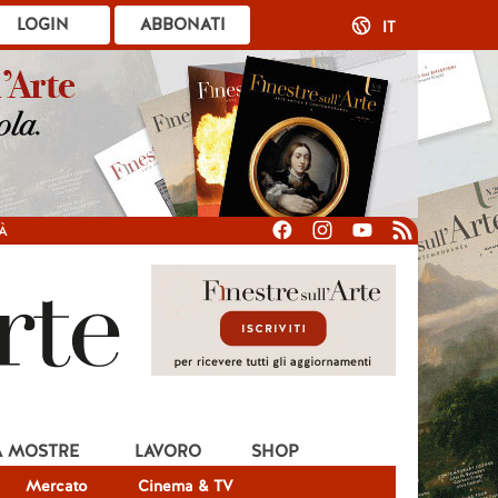
LOGIN
ABBONATI
IT
À
A MOSTRE
LAVORO
SHOP
Mercato
Cinema & TV