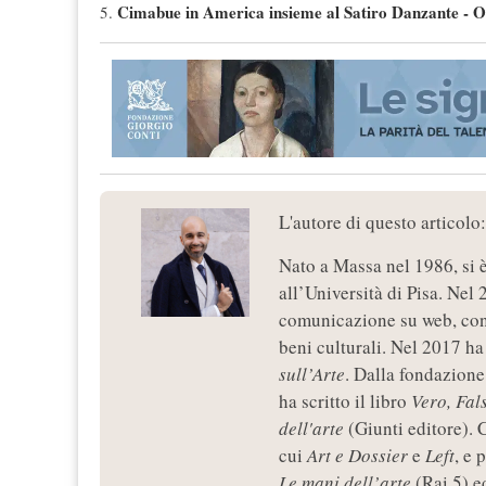
Cimabue in America insieme al Satiro Danzante - Oc
5
.
L'autore di questo articolo
Nato a Massa nel 1986, si 
all’Università di Pisa. Nel 
comunicazione su web, con 
beni culturali. Nel 2017 ha 
sull’Arte
. Dalla fondazione
ha scritto il libro
Vero, Fal
dell'arte
(Giunti editore). C
cui
Art e Dossier
e
Left
, e 
Le mani dell’arte
(Rai 5) e