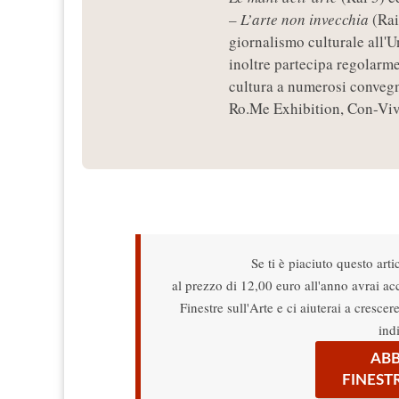
– L’arte non invecchia
(Rai
giornalismo culturale all'U
inoltre partecipa regolarme
cultura a numerosi convegni
Ro.Me Exhibition, Con-Vive
Se ti è piaciuto questo arti
al prezzo di 12,00 euro all'anno avrai acce
Finestre sull'Arte e ci aiuterai a cresce
ind
ABB
FINEST