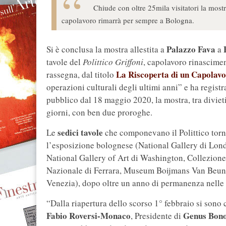
Chiude con oltre 25mila visitatori la mostr
capolavoro rimarrà per sempre a Bologna.
Palazzo Fava
Si è conclusa la mostra allestita a
a
tavole del
Polittico Griffoni
, capolavoro rinascimen
La Riscoperta di un Capolav
rassegna, dal titolo
operazioni culturali degli ultimi anni” e ha regist
pubblico dal 18 maggio 2020, la mostra, tra diviet
giorni, con ben due proroghe.
sedici tavole
Le
che componevano il Polittico torn
l’esposizione bolognese (National Gallery di Londr
National Gallery of Art di Washington, Collezion
Nazionale di Ferrara, Museum Boijmans Van Beunin
Venezia), dopo oltre un anno di permanenza nelle 
“Dalla riapertura dello scorso 1° febbraio si sono 
Fabio Roversi-Monaco
Genus Bonon
, Presidente di