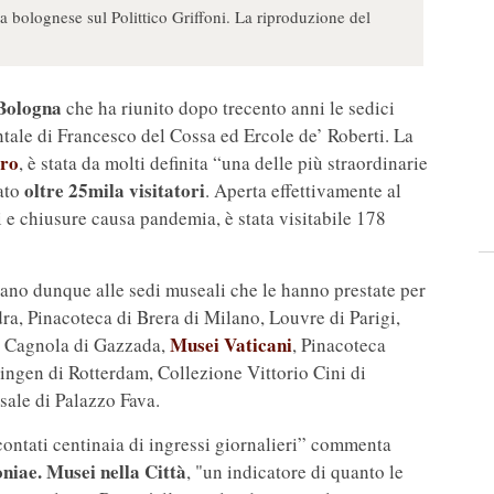
a bolognese sul Polittico Griffoni. La riproduzione del
Bologna
che ha riunito dopo trecento anni le sedici
tale di Francesco del Cossa ed Ercole de’ Roberti. La
oro
, è stata da molti definita “una delle più straordinarie
oltre 25mila visitatori
rato
. Aperta effettivamente al
i e chiusure causa pandemia, è stata visitabile 178
ano dunque alle sedi museali che le hanno prestate per
a, Pinacoteca di Brera di Milano, Louvre di Parigi,
Musei Vaticani
e Cagnola di Gazzada,
, Pinacoteca
gen di Rotterdam, Collezione Vittorio Cini di
sale di Palazzo Fava.
contati centinaia di ingressi giornalieri” commenta
iae. Musei nella Città
, "un indicatore di quanto le