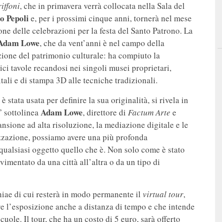
iffoni
, che in primavera verrà collocata nella Sala del
o Pepoli
e, per i prossimi cinque anni, tornerà nel mese
one delle celebrazioni per la festa del Santo Patrono. La
Adam Lowe
, che da vent’anni è nel campo della
zione del patrimonio culturale: ha compiuto la
ici tavole recandosi nei singoli musei proprietari,
itali e di stampa 3D alle tecniche tradizionali.
 stata usata per definire la sua originalità, si rivela in
Adam Lowe
” sottolinea
, direttore di
Factum Arte
e
cansione ad alta risoluzione, la mediazione digitale e le
izzazione, possiamo avere una più profonda
qualsiasi oggetto quello che è. Non solo come è stato
imentato da una città all’altra o da un tipo di
niae di cui resterà in modo permanente il
virtual tour
,
tare l’esposizione anche a distanza di tempo e che intende
uole. Il tour, che ha un costo di 5 euro, sarà offerto