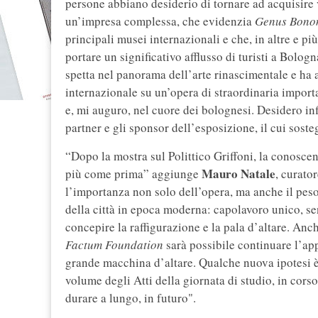
persone abbiano desiderio di tornare ad acquisire v
un’impresa complessa, che evidenzia
Genus Bono
principali musei internazionali e che, in altre e pi
portare un significativo afflusso di turisti a Bologn
spetta nel panorama dell’arte rinascimentale e ha a
internazionale su un’opera di straordinaria importa
e, mi auguro, nel cuore dei bolognesi. Desidero infi
partner e gli sponsor dell’esposizione, il cui soste
“Dopo la mostra sul Polittico Griffoni, la conosc
Mauro Natale
più come prima” aggiunge
, curato
l’importanza non solo dell’opera, ma anche il peso
della città in epoca moderna: capolavoro unico, sen
concepire la raffigurazione e la pala d’altare. Anc
Factum Foundation
sarà possibile continuare l’ap
grande macchina d’altare. Qualche nuova ipotesi è 
volume degli Atti della giornata di studio, in cors
durare a lungo, in futuro".