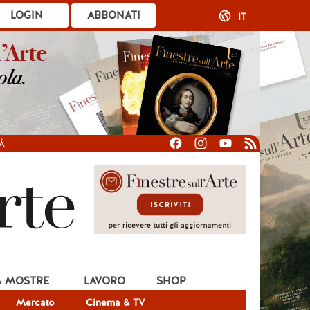
LOGIN
ABBONATI
IT
À
A MOSTRE
LAVORO
SHOP
Mercato
Cinema & TV