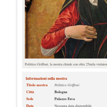
Polittico Griffoni, la mostra chiude con oltre 25mila visitat
Informazioni sulla mostra
Titolo mostra
Polittico Griffoni
Città
Bologna
Sede
Palazzo Fava
Date
Nessuna data disponibile