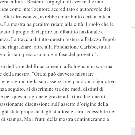
era cultura. Resterà l’orgoglio di aver realizzato
niae
come interlocutore accreditato e autorevole dei
ù felici circostanze, avrebbe contribuito certamente a
a. La mostra ha peraltro ridato alla città il ruolo che le
vuto il pregio di riaprire un dibattito nazionale e
nza. La traccia di tutto questo resterà a Palazzo Pepoli
ne ringraziare, oltre alla Fondazione Carisbo, tutti i
gno è stato prezioso in ogni fase del progetto".
enza dell’arte del Rinascimento a Bologna non sarà mai
re della mostra. "Ora si può davvero misurare
 e le ragioni della sua assenza nel panorama figurativo
za seguito, al discrimine tra due modi distinti di
he per questa ragione e grazie alla riproduzione di
passionante discussione sull’assetto d’origine della
già stata proposta dagli studiosi e sarà accessibile nel
o di stampa. Ma i frutti della mostra continueranno a