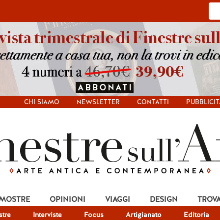
CHI SIAMO
NEWSLETTER
CONTATTI
PUBBLICIT
 MOSTRE
OPINIONI
VIAGGI
DESIGN
TROV
tre
Interviste
Focus
Artigianato
Editoria