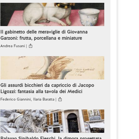
Il gabinetto delle meraviglie di Giovanna
Garzoni: frutta, porcellana e miniature
Andrea Fusani |
Gli assurdi bicchieri da capriccio di Jacopo
Ligozzi: fantasia alla tavola dei Medici
Federico Giannini, Ilaria Baratta |
Palazzo Sinibaldo Fieschi, la dimora progettata