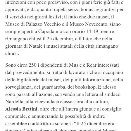
intenzioni con poco preavviso, con i piani ferie già fatti e
approvati, e da quanto trapela senza bonus aggiuntivi per
il servizio nei giorni festivi; il fatto che due musei, il
Museo di Palazzo Vecchio e il Museo Novecento, siano
sempre aperti a Capodanno con orario 14-19 mentre
rimangano chiusi il 25 dicembre, e il fatto che nella
giornata di Natale i musei statali della città rimangano
chiusi.
Sono circa 250 i dipendenti di Mus.e e Rear interessati
dal provvedimento: si tratta di lavoratori che si occupano
delle biglietterie dei musei, dei punti informazione, della
sorveglianza, dei guardaroba, dei bookshop. E adesso
sono passati all’azione, scrivendo una lettera al sindaco
Nardella, alla vicesindaca e assessora alla cultura,
Alessia Bettini
, oltre che all’intera giunta e al consiglio
comunale, e annunciando la possibilità di indire
assemblee o addirittura scioperi. “Il 25 dicembre era
rimasto l’unico giorno di chiusura annuale dei Musei