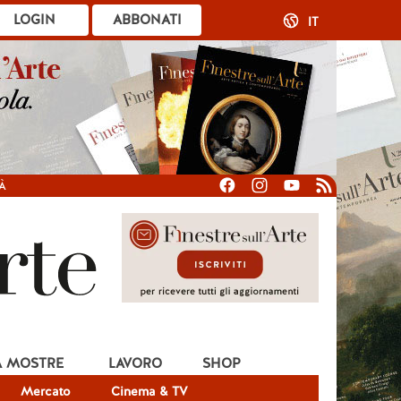
LOGIN
ABBONATI
IT
À
A MOSTRE
LAVORO
SHOP
Mercato
Cinema & TV