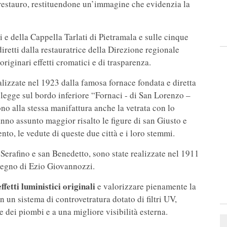
 restauro, restituendone un’immagine che evidenzia la
i e della Cappella Tarlati di Pietramala e sulle cinque
diretti dalla restauratrice della Direzione regionale
riginari effetti cromatici e di trasparenza.
alizzate nel 1923 dalla famosa fornace fondata e diretta
i legge sul bordo inferiore “Fornaci - di San Lorenzo –
o alla stessa manifattura anche la vetrata con lo
nno assunto maggior risalto le figure di san Giusto e
ento, le vedute di queste due città e i loro stemmi.
n Serafino e san Benedetto, sono state realizzate nel 1911
isegno di Ezio Giovannozzi.
effetti luministici originali
e valorizzare pienamente la
n un sistema di controvetratura dotato di filtri UV,
 dei piombi e a una migliore visibilità esterna.