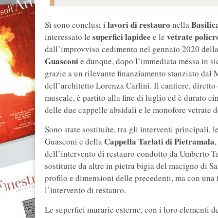
lavori di restauro
Basilic
Si sono conclusi i
nella
superfici lapidee
vetrate polic
interessato le
e le
dall’improvviso cedimento nel gennaio 2020 della 
Guasconi
e dunque, dopo l’immediata messa in sic
grazie a un rilevante finanziamento stanziato dal M
dell’architetto Lorenza Carlini. Il cantiere, diretto 
museale, è partito alla fine di luglio ed è durato ci
delle due cappelle absidali e le monofore vetrate de
Sono state sostituite, tra gli interventi principali,
Cappella Tarlati di Pietramala
Guasconi e della
dell’intervento di restauro condotto da Umberto Ta
sostituite da altre in pietra bigia del macigno di 
profilo e dimensioni delle precedenti, ma con una 
l’intervento di restauro.
Le superfici murarie esterne, con i loro elementi de