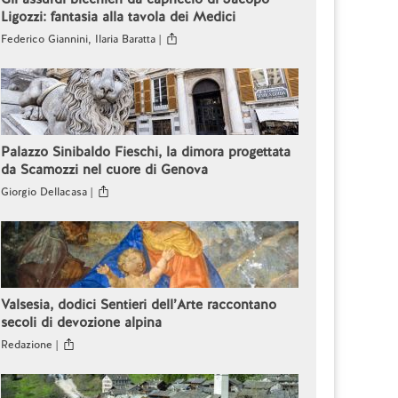
Ligozzi: fantasia alla tavola dei Medici
Federico Giannini, Ilaria Baratta |
Palazzo Sinibaldo Fieschi, la dimora progettata
da Scamozzi nel cuore di Genova
Giorgio Dellacasa |
Valsesia, dodici Sentieri dell’Arte raccontano
secoli di devozione alpina
Redazione |