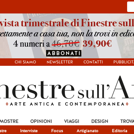
CHI SIAMO
NEWSLETTER
CONTATTI
PUBBLICIT
 MOSTRE
OPINIONI
VIAGGI
DESIGN
TROV
tre
Interviste
Focus
Artigianato
Editoria