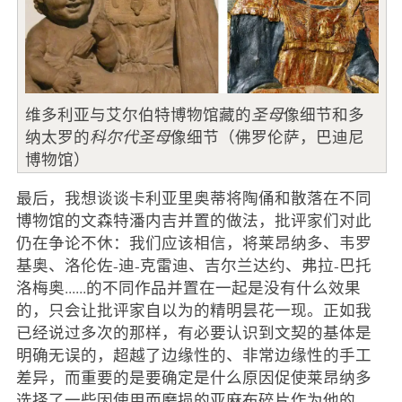
维多利亚与艾尔伯特博物馆藏的
圣母
像细节和多
纳太罗的
科尔代圣母
像细节（佛罗伦萨，巴迪尼
博物馆）
最后，我想谈谈卡利亚里奥蒂将陶俑和散落在不同
博物馆的文森特潘内吉并置的做法，批评家们对此
仍在争论不休：我们应该相信，将莱昂纳多、韦罗
基奥、洛伦佐-迪-克雷迪、吉尔兰达约、弗拉-巴托
洛梅奥......的不同作品并置在一起是没有什么效果
的，只会让批评家自以为的精明昙花一现。正如我
已经说过多次的那样，有必要认识到文契的基体是
明确无误的，超越了边缘性的、非常边缘性的手工
差异，而重要的是要确定是什么原因促使莱昂纳多
选择了一些因使用而磨损的亚麻布碎片作为他的