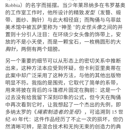
Robbia）的名字而摇摆。当少年莱昂纳多在韦罗基奥
的工作室工作时，他所设计的精致
发型
（发簪、缎
带、面纱、胸针）与此大相径庭；而陶俑与乌菲兹
美术馆中被瓦萨里称为 “神圣 ”的
女性头像
之间的并
置则十分引人注目：在环绕少女头像的饰带上，安
放的不是小天使，而是一颗宝石，一枚椭圆形的大
胸针
，两侧有两个翅膀。
另一个重要的细节可以从形态上的密切关系中推断
出来，这种方法本应受到怀疑，但卡利亚里奥蒂在
此案中却广泛采用了这种方法，与他的其他出版物
明显不符。我指的是围兜，它取代了简单的系带，
用来将披在背后的斗篷襟片固定在胸前：这是一个
过去没有给我留下深刻印象的公式，但今天在陶俑
中再次看到它时，让我想起了一个杰出的先例，即
多纳太罗的《
绳索制造者的圣母
》，可追溯到 15 世
纪 40 年代：这件作品经历了不止一次的损坏，但仍
然清晰可辨，是混合技术和无拘无束的创造力的典