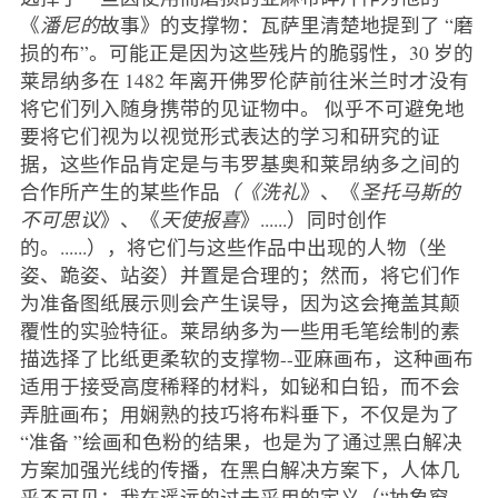
《
潘尼的
故事》的支撑物：瓦萨里清楚地提到了 “磨
损的布”。可能正是因为这些残片的脆弱性，30 岁的
莱昂纳多在 1482 年离开佛罗伦萨前往米兰时才没有
将它们列入随身携带的见证物中。 似乎不可避免地
要将它们视为以视觉形式表达的学习和研究的证
据，这些作品肯定是与韦罗基奥和莱昂纳多之间的
合作所产生的某些作品
（《洗礼
》、《
圣托马斯的
不可思议
》、《
天使报喜
》......）同时创作
的。......），将它们与这些作品中出现的人物（坐
姿、跪姿、站姿）并置是合理的；然而，将它们作
为准备图纸展示则会产生误导，因为这会掩盖其颠
覆性的实验特征。莱昂纳多为一些用毛笔绘制的素
描选择了比纸更柔软的支撑物--亚麻画布，这种画布
适用于接受高度稀释的材料，如铋和白铅，而不会
弄脏画布；用娴熟的技巧将布料垂下，不仅是为了
“准备 ”绘画和色粉的结果，也是为了通过黑白解决
方案加强光线的传播，在黑白解决方案下，人体几
乎不可见；我在遥远的过去采用的定义（“抽象窗