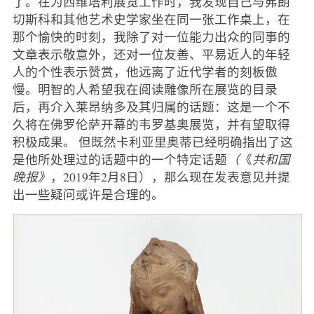
了。在为西维塔利展览工作时，我发现自己与弗朗
切斯科和其他艺术史学家坐在同一张工作桌上，在
那个愉快的时刻，我除了对一位能力出众的同事的
文章表示敬意外，还对一位友善、平易近人的年轻
人的个性表示赞赏，他远离了近代学者的刻板傲
慢。明智的人希望我在阅读雕像所在展览的目录
后，再介入莱昂纳多及其归属的话题：这是一个不
久将在佛罗伦萨开幕的韦罗基奥展览，并有望取得
积极成果。 但既然卡利亚里奥蒂已经明确指出了这
是他所处理过的话题中的一个特定话题
（
《
共和国
晚报》
，2019年2月8日），那么现在发表意见并提
出一些疑问或许是合理的。