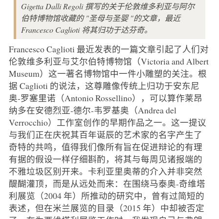
Gigetta Dalli Regoli 撰写的关于伦敦维多利亚与阿尔
伯特博物馆收藏的 "圣母与圣婴 "的文章，最近
Francesco Caglioti 将其归功于达芬奇。
Francesco Caglioti 最近发表的一篇文章引起了人们对
伦敦维多利亚与艾尔伯特博物馆（Victoria and Albert
Museum）这一著名博物馆中一件小雕塑的关注。根
据 Caglioti 的说法，这尊雕像传统上归功于安东尼
奥-罗塞里诺（Antonio Rossellino），可以算作莱昂
纳多在安德烈亚-德尔-韦罗基奥（Andrea del
Verrocchio）工作室创作的早期作品之一。这一提议
与我们正在庆祝其百年诞辰的艺术家的名字产生了
奇特的共鸣，值得我们像所有旨在促进辩论的有理
有据的假设一样仔细斟酌，将其与每周见诸报端的
不雅垃圾区别开来。卡利亚里奥蒂的介入并非突然
醍醐灌顶，而是从远处而来：在围绕马泰奥-奇维塔
利展览（2004 年）所推动的研究中，曾有过简短的
表述，但在米兰展览的目录（2015 年）中却被否定