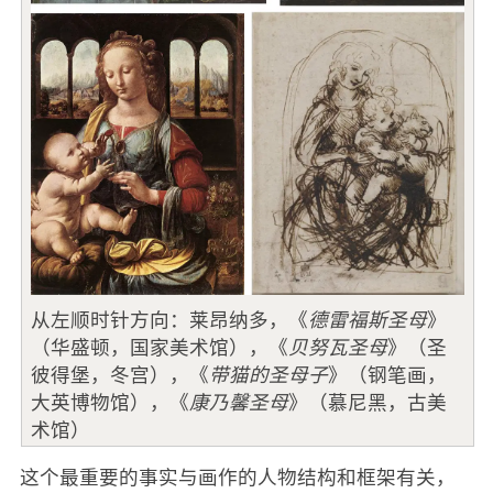
从左顺时针方向：莱昂纳多，《
德雷福斯圣母
》
（华盛顿，国家美术馆），《
贝努瓦圣母
》（圣
彼得堡，冬宫），《
带猫的圣母子
》（钢笔画，
大英博物馆），《
康乃馨圣母
》（慕尼黑，古美
术馆）
这个最重要的事实与画作的人物结构和框架有关，