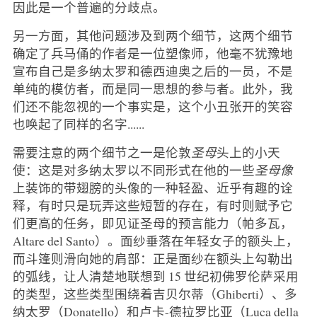
因此是一个普遍的分歧点。
另一方面，其他问题涉及到两个细节，这两个细节
确定了兵马俑的作者是一位塑像师，他毫不犹豫地
宣布自己是多纳太罗和德西迪奥之后的一员，不是
单纯的模仿者，而是同一思想的参与者。此外，我
们还不能忽视的一个事实是，这个小丑张开的笑容
也唤起了同样的名字......
需要注意的两个细节之一是伦敦
圣母
头上的小天
使：这是对多纳太罗以不同形式在他的一些
圣母像
上装饰的带翅膀的头像的一种轻盈、近乎有趣的诠
释，有时只是玩弄这些短暂的存在，有时则赋予它
们更高的任务，即见证圣母的预言能力（帕多瓦，
Altare del Santo）。面纱垂落在年轻女子的额头上，
而斗篷则滑向她的肩部：正是面纱在额头上勾勒出
的弧线，让人清楚地联想到 15 世纪初佛罗伦萨采用
的类型，这些类型围绕着吉贝尔蒂（Ghiberti）、多
纳太罗（Donatello）和卢卡-德拉罗比亚（Luca della