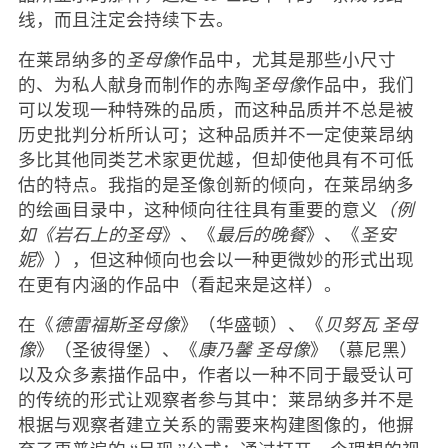
线，而且注定会持续下去。
在莱昂纳多的
圣母像
作品中，尤其是那些小尺寸
的、为私人献身而制作的赤陶
圣母像
作品中，我们
可以发现一种特殊的品质，而这种品质并不总是被
历史批判分析所认可；这种品质并不一定使莱昂纳
多比其他同类艺术家更优越，但却使他具有不可低
估的特点。我指的是圣像创新的倾向，在莱昂纳多
的绘画目录中，这种倾向往往具有重要的意义
（例
如《岩石上的圣母
》、《
最后的晚餐
》、《
圣安
妮
》），但这种倾向也会以一种更微妙的形式出现
在更有内涵的作品中（看起来是这样）。
在《
德雷福斯圣母像
》（华盛顿）、《
贝努瓦
圣母
像
》（圣彼得堡）、《
康乃馨
圣母像
》（慕尼黑）
以及众多素描作品中，作者以一种不同于最受认可
的传统的形式让观察者参与其中：莱昂纳多并不是
根据与观察者建立关系的需要来构建图像的，他摒