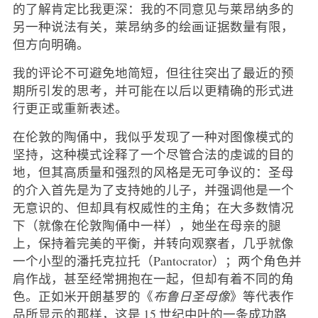
的了解肯定比我更深：我的不同意见与莱昂纳多的
另一种说法有关，莱昂纳多的绘画证据数量有限，
但方向明确。
我的评论不可避免地简短，但往往突出了最近的预
期所引发的思考，并可能在以后以更精确的形式进
行更正或重新表述。
在伦敦的陶俑中，我似乎发现了一种对图像模式的
坚持，这种模式诠释了一个尽管合法的虔诚的目的
地，但其高质量和强烈的风格是无可争议的：圣母
的介入首先是为了支持她的儿子，并强调他是一个
无意识的、但却具有权威性的主角；在大多数情况
下（就像在伦敦陶俑中一样），她坐在母亲的腿
上，保持着完美的平衡，并转向观察者，几乎就像
一个小型的潘托克拉托（Pantocrator）；两个角色并
肩作战，甚至经常拥抱在一起，但却有着不同的角
色。正如米开朗基罗的《
布鲁日圣母像
》等代表作
品所显示的那样，这是 15 世纪中叶的一条成功路