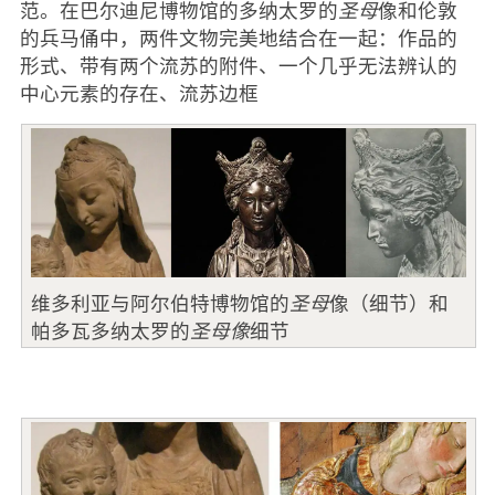
范。在巴尔迪尼博物馆的多纳太罗的
圣母
像和伦敦
的兵马俑中，两件文物完美地结合在一起：作品的
形式、带有两个流苏的附件、一个几乎无法辨认的
中心元素的存在、流苏边框
维多利亚与阿尔伯特博物馆的
圣母
像（细节）和
帕多瓦多纳太罗的
圣母像
细节