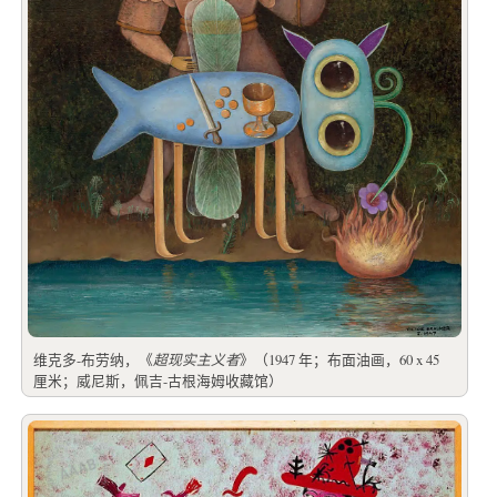
维克多-布劳纳，《
超现实主义者
》（1947 年；布面油画，60 x 45
厘米；威尼斯，佩吉-古根海姆收藏馆）