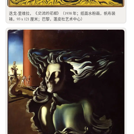
迭戈-里维拉，《
交流的花瓶
》（1938 年；纸面水粉画，帆布装
裱，93 x 121 厘米；巴黎，蓬皮杜艺术中心）