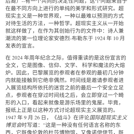
后裔）--有一个共同的决定性问题，这个问题来自于
在最不同方向上进行的单纯的美学和形式研究。超
现实主义是一种世界观，一种以最难以预测的方式
对待生活的方法，一种哲学。超现实主义从一开始
就这样做了，在作为其创始行为的文件中：诗人兼
潮流的第一位理论家安德烈-布勒东于 1924 年 10 月
发表的宣言。
在 2024 年周年纪念之际，值得重读的是这份宣言的
全文，它是图像、信仰、文学、 科学和魔法的大熔
炉。因此，巴黎展览的参观者在参观的最初几分钟
内就能接触到它绝非偶然。时间线是邀请参观者进
入展览结构所依托的迷宫之前的最后一个安全立足
点，参观者在穿过时间线之后，会立即穿过一个畸
形的入口，看起来就像是游乐场里的鬼屋。毕竟，
报纸上正是以这种方式讨论超现实主义展览的。
1947 年 9 月 26 日，《战斗》在评论
国际超现实主义
博览会
时写道：“这是一种没有任何语言名称的东
西，它既像伦敦的杜莎博物馆，又像诺伊伊节，既