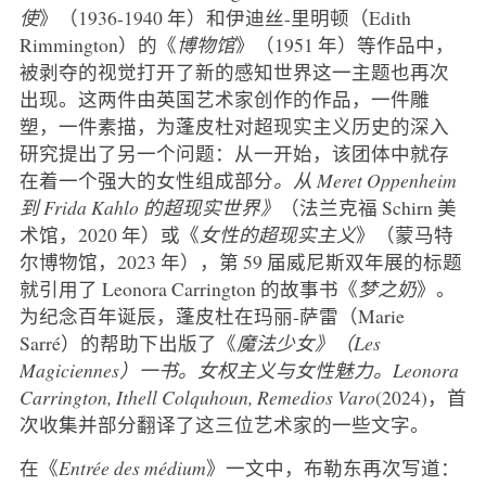
使
》（1936-1940 年）和伊迪丝-里明顿（Edith
Rimmington）的《
博物馆
》（1951 年）等作品中，
被剥夺的视觉打开了新的感知世界这一主题也再次
出现。这两件由英国艺术家创作的作品，一件雕
塑，一件素描，为蓬皮杜对超现实主义历史的深入
研究提出了另一个问题：从一开始，该团体中就存
在着一个强大的女性组成部分
。从 Meret Oppenheim
到 Frida Kahlo 的超现实世界》
（法兰克福 Schirn 美
术馆，2020 年）或《
女性的超现实主义
》（蒙马特
尔博物馆，2023 年），第 59 届威尼斯双年展的标题
就引用了 Leonora Carrington 的故事书《
梦之奶
》。
为纪念百年诞辰，蓬皮杜在玛丽-萨雷（Marie
Sarré）的帮助下出版了《
魔法少女》（Les
Magiciennes）一书。女权主义与女性魅力。Leonora
Carrington, Ithell Colquhoun, Remedios Varo
(2024)，首
次收集并部分翻译了这三位艺术家的一些文字。
在《
Entrée des médium
》一文中，布勒东再次写道：