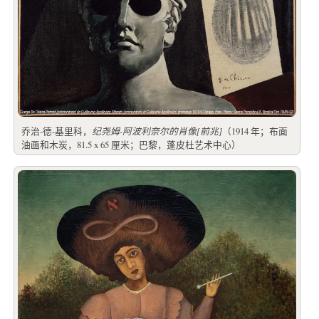
乔治-德-基里科，
纪尧姆-阿波利奈尔的肖像[前兆]
（1914 年；布面
油画和木炭，81.5 x 65 厘米；巴黎，蓬皮杜艺术中心）