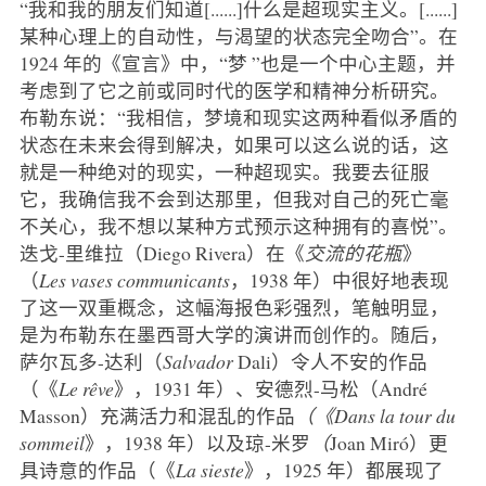
“我和我的朋友们知道[......]什么是超现实主义。[......]
某种心理上的自动性，与渴望的状态完全吻合”。在
1924 年的《宣言》中，“梦 ”也是一个中心主题，并
考虑到了它之前或同时代的医学和精神分析研究。
布勒东说：“我相信，梦境和现实这两种看似矛盾的
状态在未来会得到解决，如果可以这么说的话，这
就是一种绝对的现实，一种超现实。我要去征服
它，我确信我不会到达那里，但我对自己的死亡毫
不关心，我不想以某种方式预示这种拥有的喜悦”。
迭戈-里维拉（Diego Rivera）在《
交流的花瓶
》
（
Les vases communicants
，1938 年）中很好地表现
了这一双重概念，这幅海报色彩强烈，笔触明显，
是为布勒东在墨西哥大学的演讲而创作的。随后，
萨尔瓦多-达利（
Salvador
Dali）令人不安的作品
（《
Le rêve
》，1931 年）、安德烈-马松（André
Masson）充满活力和混乱的作品
（《Dans la tour du
sommeil
》，1938 年）以及琼-米罗
（
Joan Miró）更
具诗意的作品（《
La sieste
》，1925 年）都展现了