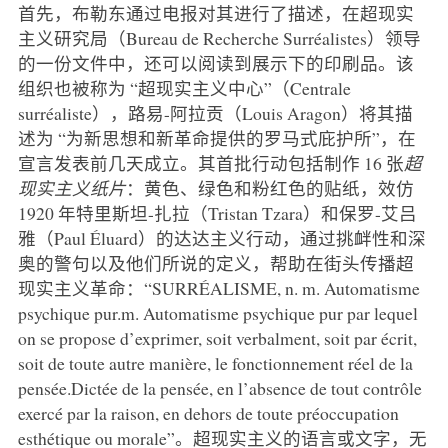
首先，布勒东通过电报对其进行了描述，在超现实
主义研究局（Bureau de Recherche Surréalistes）领导
的一份文件中，还可以阅读到展示下的印刷品。该
组织也被称为 “超现实主义中心”（Centrale
surréaliste），路易-阿拉贡（Louis Aragon）将其描
述为 “为新思想和新革命提供的罗马式庇护所”，在
宣言发表前几天成立。其首批行动包括制作 16 张
超
现实主义纸片
：黄色、绿色和粉红色的贴纸，效仿
1920 年特里斯坦-扎拉（Tristan Tzara）和保罗-艾吕
雅（Paul Éluard）的达达主义行动，通过挑衅性和深
奥的警句以及他们所说的定义，帮助在街头传播超
现实主义革命：“SURRÉALISME, n. m. Automatisme
psychique pur.m. Automatisme psychique pur par lequel
on se propose d’exprimer, soit verbalment, soit par écrit,
soit de toute autre manière, le fonctionnement réel de la
pensée.Dictée de la pensée, en l’absence de tout contrôle
exercé par la raison, en dehors de toute préoccupation
esthétique ou morale”。超现实主义的语言或文字，无