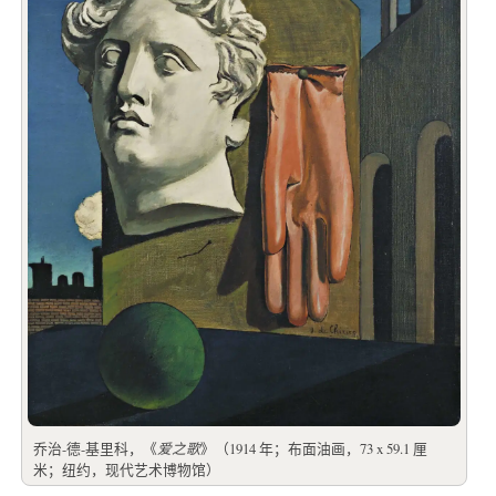
乔治-德-基里科，《
爱之歌
》（1914 年；布面油画，73 x 59.1 厘
米；纽约，现代艺术博物馆）