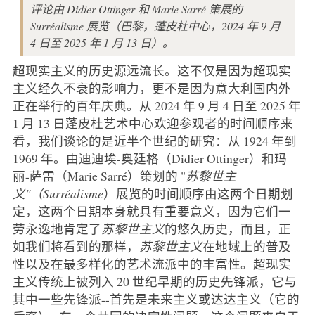
评论由 Didier Ottinger 和 Marie Sarré 策展的
Surréalisme 展览（巴黎，蓬皮杜中心，2024 年 9 月
4 日至 2025 年 1 月 13 日）。
超现实主义的历史源远流长。这不仅是因为超现实
主义经久不衰的影响力，更不是因为意大利国内外
正在举行的百年庆典。从 2024 年 9 月 4 日至 2025 年
1 月 13 日蓬皮杜艺术中心欢迎参观者的时间顺序来
看，我们谈论的是近半个世纪的研究：从 1924 年到
1969 年。由迪迪埃-奥廷格（Didier Ottinger）和玛
丽-萨雷（Marie Sarré）策划的 "
苏黎世主
义"（Surréalisme
）展览的时间顺序由这两个日期划
定，这两个日期本身就具有重要意义，因为它们一
劳永逸地肯定了
苏黎世主义
的悠久历史，而且，正
如我们将看到的那样，
苏黎世主义
在地域上的普及
性以及在最多样化的艺术流派中的丰富性。超现实
主义传统上被列入 20 世纪早期的历史先锋派，它与
其中一些先锋派--首先是未来主义或达达主义（它的