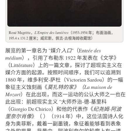
René Magritte，
L’Empire des lumières
（1953-1954 年；布面油画，
195.4 x 131.2 厘米；威尼斯，佩吉-古根海姆收藏馆）
展览的第一章名为 "媒介
入口
"（Entr
ée des
médium
），引用了布勒东 1922 年发表在《文学》
（Littérature）上的一篇文章，探讨了超现实主义在
媒介方面的起源。按照时间顺序，我们可以追溯到
1860 年，维多利安-萨杜（Victorien Sardou）的一幅
象征主义蚀刻画《
莫扎特的家》（La maison de
Mozart
）在此出现，而这一运动的公认大师之一也在
此出现：前超现实主义 "大师乔治-德-基里科
（Giorgio De Chirico）和他的代表作《
纪尧姆-阿波
里奈尔肖像
》（
）（1914 年）中，这位法国诗人化
身为奥菲斯，戴着一副墨镜，象征着能够看到表象
之外的世界。背景中，阿波利奈尔的轮廓上有一道