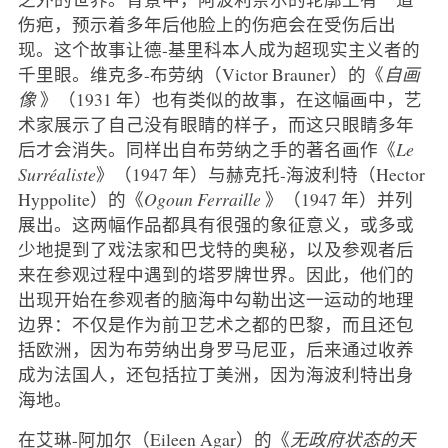
伤疤，预示着多年后他脸上的伤疤会在受伤后出
现。这个故事让德-基里科本人成为超现实主义者的
千里眼。维克多-布劳纳（Victor Brauner）的《
自画
像
》（1931 年）也有类似的故事，在这幅画中，艺
术家展示了自己没有眼睛的样子，而这只眼睛多年
后才会消失。同样出自布劳纳之手的著名画作《
Le
Surréaliste
》（1947 年）与赫克托-海波利特（Hector
Hyppolite）的《
Ogoun Ferraille
》（1947 年）并列
展出。这两幅作品都具有很强的象征意义，或多或
少地提到了戏法家和巴戈特的奥秘，以及参观者后
来在参观过程中遇到的塔罗牌世界。因此，他们的
出现开始在参观者的脑海中勾勒出这一运动的地理
边界：不仅是作为前卫艺术之都的巴黎，而且还包
括欧洲，因为布劳纳出身罗马尼亚，后来通过收养
成为法国人，还包括拉丁美洲，因为海波利特出身
海地。
在艾琳-阿加尔（Eileen Agar）的《
无政府状态的天