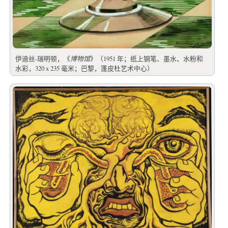
伊迪丝-瑞明顿，《
博物馆
》（1951 年；纸上钢笔、墨水、水粉和
水彩，320 x 235 毫米；巴黎，蓬皮杜艺术中心）