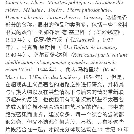
Chimères、Alice、Monstres politiques、Royaume des
mères、Mélusine、Forêts、Pierre philosophale、
Hymnes à la nuit、Larmes d’éros、Cosmos
，这些是各
部分的名称。展出的作品种类繁多，包括一些 “教科
书式的杰作”--例如乔治-德-基里科
（《爱的咏叹
》，
1915 年）、保罗-德尔沃
（
《
L’
Aurore
》，1937
年）、马克斯-恩斯特（《
La Toilette de la marie，
1940 年）、萨尔瓦多-达利
（Reve causé par le vol’une
abeille autour d’une pomme-grenade，une seconde
avant l’éveil
，1944 年）、勒内-马格里特
（
René
Magritte，L
’Empire des lumières
，1954 年）。但是，
在超现实主义最著名的道路之外进行研究，并将其
与早期人物以及在某些情况下与后来的情况重新联
系起来的愿望，也使我们有可能探索那些不太著名
的或人们意想不到会遇到的艺术家的作品。书中的
路线密集而曲折，建议众多，每一个综合的尝试都
很复杂，但又不遗漏任何片段，显然，只有将这些
片段结合在一起，才能充分体现这场在 20 世纪 30 年