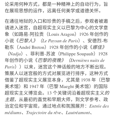
论采用何种方式，都是一种精神上的自动行为，旨
在展现思想的运作，远离任何美学或道德关怀。
在通往地狱的入口和珍贵的手稿之后，参观者被邀
请进入迷宫，自超现实主义以巴黎为中心的文学意
象（如路易-阿拉贡（Louis Aragon）1926 年创作的
小说《
巴黎人》（Le Paysan de Paris
）、安德烈-布
勒东（André Breton）1928 年创作的小说《
娜佳》
（Nadja
）、菲利普-苏波（Philippe Soupault）1928
年创作的小说《
巴黎的夜晚》（Dernières nuits de
Paris
））以来，迷宫这个神话般的地方不断出现。
策展人以迷宫般的方式对展览进行排序，这种方式
借鉴了超现实主义展览本身，尤其是 1938 年（巴黎
美术馆）和 1947 年（巴黎 Maeght 美术馆）的国际
超现实主义博览会。13 个关键词沿着超现实主义
的
主题
，从最初的直觉和早期大师，到文学参考、政
治定位和宇宙观，通过地点和氛围展开：
Entrée des
médiums、Trajectoire du rêve、Lautréamont、