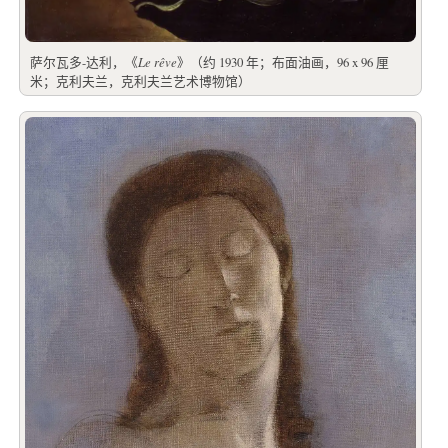
萨尔瓦多-达利，《
Le rêve
》（约 1930 年；布面油画，96 x 96 厘
米；克利夫兰，克利夫兰艺术博物馆）