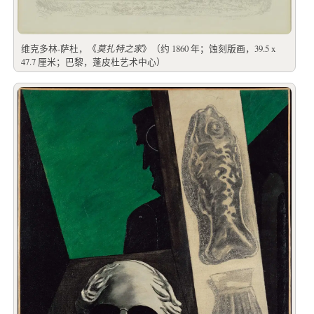
维克多林-萨杜，《
莫扎特之家
》（约 1860 年；蚀刻版画，39.5 x
47.7 厘米；巴黎，蓬皮杜艺术中心）