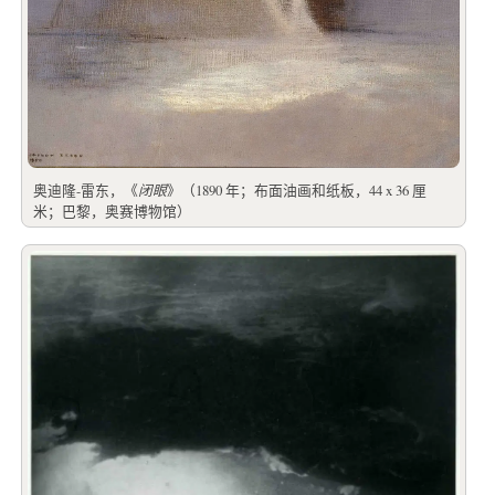
奥迪隆-雷东，《
闭眼
》（1890 年；布面油画和纸板，44 x 36 厘
米；巴黎，奥赛博物馆）