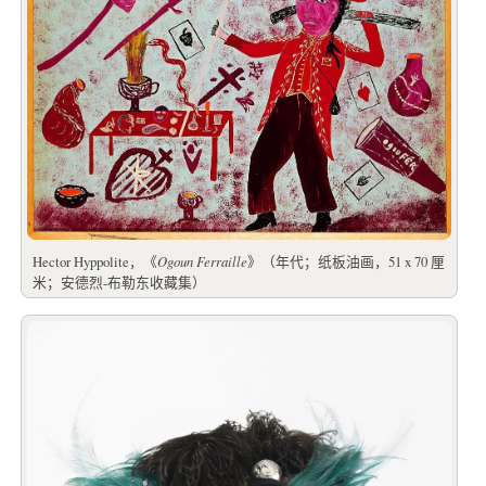
Hector Hyppolite，《
Ogoun Ferraille
》（年代；纸板油画，51 x 70 厘
米；安德烈-布勒东收藏集）