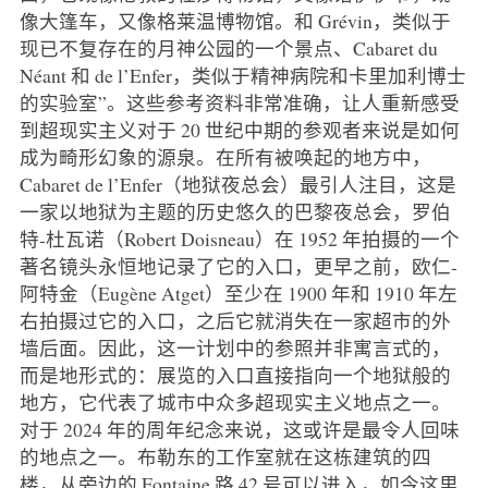
像大篷车，又像格莱温博物馆。和 Grévin，类似于
现已不复存在的月神公园的一个景点、Cabaret du
Néant 和 de l’Enfer，类似于精神病院和卡里加利博士
的实验室”。这些参考资料非常准确，让人重新感受
到超现实主义对于 20 世纪中期的参观者来说是如何
成为畸形幻象的源泉。在所有被唤起的地方中，
Cabaret de l’Enfer（地狱夜总会）最引人注目，这是
一家以地狱为主题的历史悠久的巴黎夜总会，罗伯
特-杜瓦诺（Robert Doisneau）在 1952 年拍摄的一个
著名镜头永恒地记录了它的入口，更早之前，欧仁-
阿特金（Eugène Atget）至少在 1900 年和 1910 年左
右拍摄过它的入口，之后它就消失在一家超市的外
墙后面。因此，这一计划中的参照并非寓言式的，
而是地形式的：展览的入口直接指向一个地狱般的
地方，它代表了城市中众多超现实主义地点之一。
对于 2024 年的周年纪念来说，这或许是最令人回味
的地点之一。布勒东的工作室就在这栋建筑的四
楼，从旁边的 Fontaine 路 42 号可以进入，如今这里