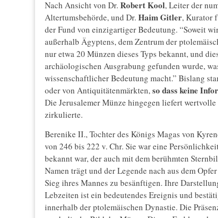
Robert Kool
Nach Ansicht von Dr.
, Leiter der nu
Haim Gitler
Altertumsbehörde, und Dr.
, Kurator
der Fund von einzigartiger Bedeutung. “Soweit wir 
außerhalb Ägyptens, dem Zentrum der ptolemäische
nur etwa 20 Münzen dieses Typs bekannt, und diese 
archäologischen Ausgrabung gefunden wurde, was
wissenschaftlicher Bedeutung macht.” Bislang s
so dass keine Inf
oder von Antiquitätenmärkten,
Die Jerusalemer Münze hingegen liefert wertvolle
zirkulierte.
Berenike II., Tochter des Königs Magas von Kyrene
von 246 bis 222 v. Chr. Sie war eine Persönlichkeit
bekannt war, der auch mit dem berühmten Sternbil
Namen trägt und der Legende nach aus dem Opfer 
Sieg ihres Mannes zu besänftigen. Ihre Darstellun
Lebzeiten ist ein bedeutendes Ereignis und bestät
innerhalb der ptolemäischen Dynastie. Die Präsenz