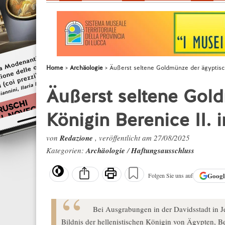
Home
Archäologie
Äußerst seltene Goldmünze der ägyptisch
Äußerst seltene Gol
Königin Berenice II. 
von
Redazione
, veröffentlicht am 27/08/2025
Kategorien:
Archäologie
/
Haftungsausschluss
Goog
Folgen Sie uns auf
Bei Ausgrabungen in der Davidsstadt in J
Bildnis der hellenistischen Königin von Ägypten, B