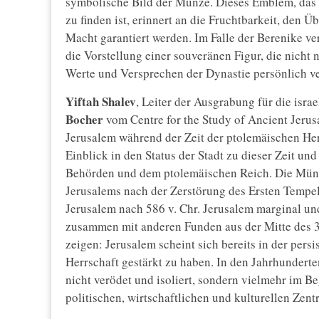
symbolische Bild der Münze. Dieses Emblem, das 
zu finden ist, erinnert an die Fruchtbarkeit, den 
Macht garantiert werden. Im Falle der Berenike ve
die Vorstellung einer souveränen Figur, die nicht
Werte und Versprechen der Dynastie persönlich v
Yiftah Shalev
, Leiter der Ausgrabung für die isr
Bocher
vom Centre for the Study of Ancient Jerus
Jerusalem während der Zeit der ptolemäischen Her
Einblick in den Status der Stadt zu dieser Zeit u
Behörden und dem ptolemäischen Reich. Die Mün
Jerusalems nach der Zerstörung des Ersten Tempel
Jerusalem nach 586 v. Chr. Jerusalem marginal u
zusammen mit anderen Funden aus der Mitte des 3. 
zeigen: Jerusalem scheint sich bereits in der pers
Herrschaft gestärkt zu haben. In den Jahrhunderte
nicht verödet und isoliert, sondern vielmehr im B
politischen, wirtschaftlichen und kulturellen Zent