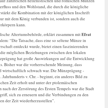
auf zahlreichen hellenistischen und römischen Münzen
Überfluss und den Wohlstand, die durch die königliche
rstärkt die Kombination mit der königlichen Inschrift
 nur mit dem König verbunden ist, sondern auch die
erkörpern kann.
Efrat
aelische Altertumsbehörde, erklärt zusammen mit
alem: “Die Tatsache, dass eine so seltene Münze in
rschaft entdeckt wurde, bietet einen faszinierenden
nd die möglichen Beziehungen zwischen den lokalen
zprägung hat große Auswirkungen auf die Entwicklung
s. Bisher war die vorherrschende Meinung, dass
nd wirtschaftlich schwach war. Die Münzprägung -
Jahrhunderts v. Chr. - beginnt, ein anderes Bild zu
ischen Zeit erholt und unter der ptolemäischen
n nach der Zerstörung des Ersten Tempels war die Stadt
egriff, sich zu erneuern und die Verbindungen zu den
ren der Zeit wiederherzustellen”.