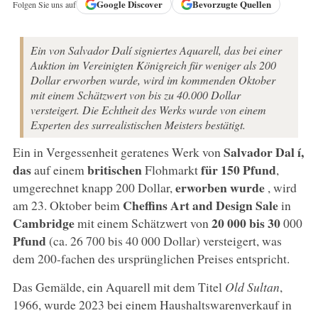
Google
Discover
Bevorzugte Quellen
Folgen Sie uns auf
Ein von Salvador Dalí signiertes Aquarell, das bei einer
Auktion im Vereinigten Königreich für weniger als 200
Dollar erworben wurde, wird im kommenden Oktober
mit einem Schätzwert von bis zu 40.000 Dollar
versteigert. Die Echtheit des Werks wurde von einem
Experten des surrealistischen Meisters bestätigt.
Salvador Dal
í,
Ein in Vergessenheit geratenes Werk von
das
britischen
für
150 Pfund
auf einem
Flohmarkt
,
erworben wurde
umgerechnet knapp 200 Dollar,
, wird
Cheffins Art and Design Sale
am 23. Oktober beim
in
Cambridge
20 000 bis 30
mit einem Schätzwert von
000
Pfund
(ca. 26 700 bis 40 000 Dollar) versteigert, was
dem 200-fachen des ursprünglichen Preises entspricht.
Das Gemälde, ein Aquarell mit dem Titel
Old Sultan
,
1966, wurde 2023 bei einem Haushaltswarenverkauf in