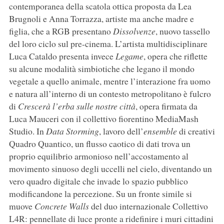
contemporanea della scatola ottica proposta da Lea
Brugnoli e Anna Torrazza, artiste ma anche madre e
figlia, che a RGB presentano
Dissolvenze
, nuovo tassello
del loro ciclo sul pre-cinema. L’artista multidisciplinare
Luca Cataldo presenta invece
Legame
, opera che riflette
su alcune modalità simbiotiche che legano il mondo
vegetale a quello animale, mentre l’interazione fra uomo
e natura all’interno di un contesto metropolitano è fulcro
di
Crescerà l’erba sulle nostre città
, opera firmata da
Luca Mauceri con il collettivo fiorentino MediaMash
Studio. In
Data Storming
, lavoro dell’
ensemble
di creativi
Quadro Quantico, un flusso caotico di dati trova un
proprio equilibrio armonioso nell’accostamento al
movimento sinuoso degli uccelli nel cielo, diventando un
vero quadro digitale che invade lo spazio pubblico
modificandone la percezione. Su un fronte simile si
muove
Concrete Walls
del duo internazionale Collettivo
L4R: pennellate di luce pronte a ridefinire i muri cittadini