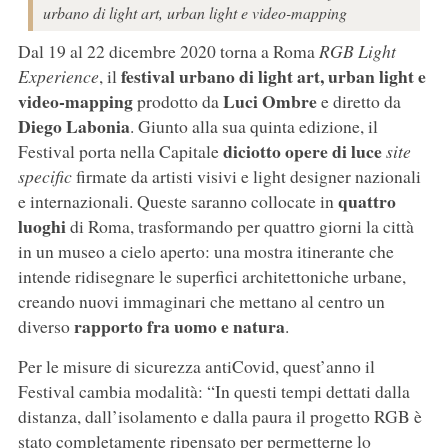
urbano di light art, urban light e video-mapping
Dal 19 al 22 dicembre 2020 torna a Roma
RGB Light
festival urbano di light art, urban light e
Experience
, il
video-mapping
Luci Ombre
prodotto da
e diretto da
Diego Labonia
. Giunto alla sua quinta edizione, il
diciotto opere di luce
Festival porta nella Capitale
site
specific
firmate da artisti visivi e light designer nazionali
quattro
e internazionali. Queste saranno collocate in
luoghi
di Roma, trasformando per quattro giorni la città
in un museo a cielo aperto: una mostra itinerante che
intende ridisegnare le superfici architettoniche urbane,
creando nuovi immaginari che mettano al centro un
rapporto fra uomo e natura
diverso
.
Per le misure di sicurezza antiCovid, quest’anno il
Festival cambia modalità: “In questi tempi dettati dalla
distanza, dall’isolamento e dalla paura il progetto RGB è
stato completamente ripensato per permetterne lo