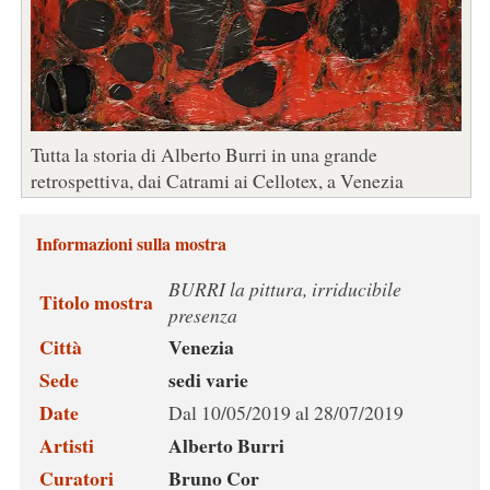
Tutta la storia di Alberto Burri in una grande
retrospettiva, dai Catrami ai Cellotex, a Venezia
Informazioni sulla mostra
BURRI la pittura, irriducibile
Titolo mostra
presenza
Città
Venezia
Sede
sedi varie
Date
Dal 10/05/2019 al 28/07/2019
Artisti
Alberto Burri
Curatori
Bruno Cor