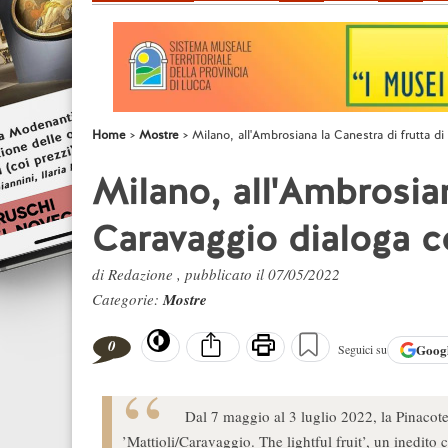
Home
Mostre
Milano, all'Ambrosiana la Canestra di frutta d
Milano, all'Ambrosian
Caravaggio dialoga c
di Redazione , pubblicato il 07/05/2022
Categorie:
Mostre
0
Goog
Seguici su
Dal 7 maggio al 3 luglio 2022, la Pinacot
’Mattioli/Caravaggio. The lightful fruit’, un inedito 