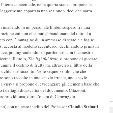
Il tema concettuale, nella quarta stanza, propone la
e, leggermente appartata una sezione video, che narra
no rimanendo in un personale limbo, sospeso fra una
razione cui non ci si può abbandonare del tutto. La
rato con l’immagine di un ammasso di scatole e foglie
 si accosta al modello secentesco, declinandolo prima in
luce, poi ingrandendone i particolari, con il canestro
icerca. Il titolo,
The lightful fruit
, si propone di giocare
mina il cestino di frutta ma attraverso il filtro della
o, chiuso e raccolto. Nelle sequenze filmiche che
e sono raccolte in uno spazio irreale, uno spazio
 visiva si propone di evidenziare gli elementi base che
so i dettagli didascalici del documento. Citazioni,
proprio idioma, oltre l’opera di Caravaggio.
Claudio Strinati
o) con un testo inedito del Professor