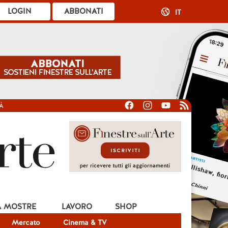
LOGIN
ABBONATI
IT
À
A MOSTRE
LAVORO
SHOP
Mercato
Cinema & TV