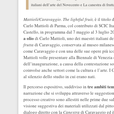
italiani dell’arte del Novecento e La canestra di fru
Mattioli/Caravaggio. The lightful fruit,
è il titolo
Carlo Mattioli di Parma, col contributo di SCIC I
Castello, in programma dal 7 maggio al 3 luglio 
a olio
di Carlo Mattioli, uno dei maestri italiani 
frutta
di Caravaggio, conservata al museo milanese
come Caravaggio e con una delle sue opere più iconi
Mattioli volle presentare alla Biennale di Venezia 
dell’inaugurazione, a causa della contestazione soc
coinvolse anche settori come la cultura e l’arte. I
al silenzio dello studio in cui erano nati.
tre ambiti tem
Il percorso espositivo, suddiviso in
narrazione che si sviluppa attraverso le suggestion
processo creativo sono allestiti nelle prime due sa
visione suggestiva dei materiali utilizzati dal pitto
dialogo diretto con la
Canestra
di Caravaggio ed è