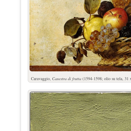
Caravaggio,
Canestra di frutta
(1594-1598; olio su tela, 31