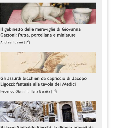
Il gabinetto delle meraviglie di Giovanna
Garzoni: frutta, porcellana e miniature
Andrea Fusani |
Gli assurdi bicchieri da capriccio di Jacopo
Ligozzi: fantasia alla tavola dei Medici
Federico Giannini, Ilaria Baratta |
Palazzo Sinibaldo Fieschi, la dimora progettata