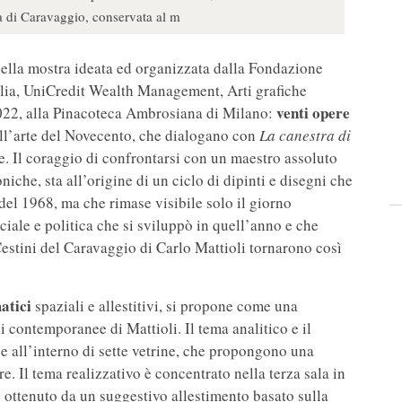
tta di Caravaggio, conservata al m
 della mostra ideata ed organizzata dalla Fondazione
talia, UniCredit Wealth Management, Arti grafiche
venti opere
2022, alla Pinacoteca Ambrosiana di Milano:
dell’arte del Novecento, che dialogano con
La canestra di
. Il coraggio di confrontarsi con un maestro assoluto
che, sta all’origine di un ciclo di dipinti e disegni che
del 1968, ma che rimase visibile solo il giorno
iale e politica che si sviluppò in quell’anno e che
 Cestini del Caravaggio di Carlo Mattioli tornarono così
atici
spaziali e allestitivi, si propone come una
i contemporanee di Mattioli. Il tema analitico e il
le all’interno di sette vetrine, che propongono una
re. Il tema realizzativo è concentrato nella terza sala in
 ottenuto da un suggestivo allestimento basato sulla