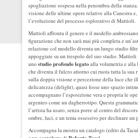
spogliazione sospesa nella penombra della stanza. 
visione delle ultime opere relative alla Canestra 
l’evoluzione del processo esplorativo di Mattioli.
Mattioli affronta il genere e il modello ambrosia
figurazione che non sarà mai più completa e un’ast
relazione col modello diventa un lungo studio filt
appoggiate su un trespolo del suo studio. Mattioli
studio profondo legato
uno
alla volumetria e alla 
che diventa il fulcro attorno cui ruota tutta la sua r
sulla doppia visione e percezione della luce che illu
delicatezza (delight), quasi fosse uno spazio intim
accompagnano l’esposizione vera e propria le oper
argenteo come un dagherrotipo. Questa grammatica
l’artista ha usato, senza porre al centro del discor
ombre, luci, e un tema ossessivo per declinare un 
Accompagna la mostra un catalogo (edito da Tacuin
Roberto Tassi
e un contributo di
.