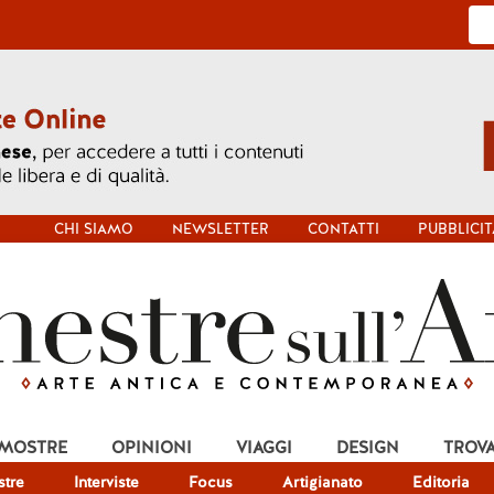
CHI SIAMO
NEWSLETTER
CONTATTI
PUBBLICIT
 MOSTRE
OPINIONI
VIAGGI
DESIGN
TROV
tre
Interviste
Focus
Artigianato
Editoria