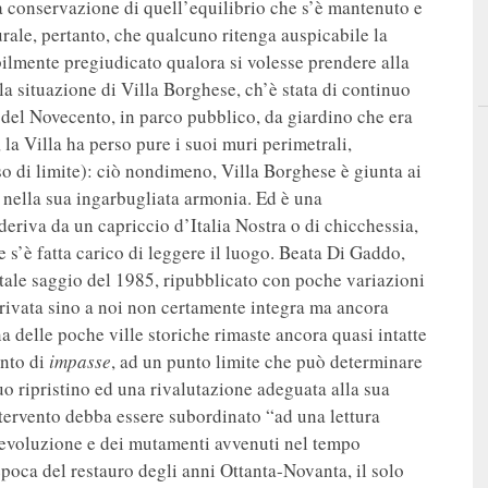
ta conservazione di quell’equilibrio che s’è mantenuto e
urale, pertanto, che qualcuno ritenga auspicabile la
ilmente pregiudicato qualora si volesse prendere alla
la situazione di Villa Borghese, ch’è stata di continuo
o del Novecento, in parco pubblico, da giardino che era
la Villa ha perso pure i suoi muri perimetrali,
so di limite): ciò nondimeno, Villa Borghese è giunta ai
 nella sua ingarbugliata armonia. Ed è una
eriva da un capriccio d’Italia Nostra o di chicchessia,
e s’è fatta carico di leggere il luogo. Beata Di Gaddo,
tale saggio del 1985, ripubblicato con poche variazioni
rrivata sino a noi non certamente integra ma ancora
una delle poche ville storiche rimaste ancora quasi intatte
ento di
impasse
, ad un punto limite che può determinare
uo ripristino ed una rivalutazione adeguata alla sua
ntervento debba essere subordinato “ad una lettura
l’evoluzione e dei mutamenti avvenuti nel tempo
l’epoca del restauro degli anni Ottanta-Novanta, il solo