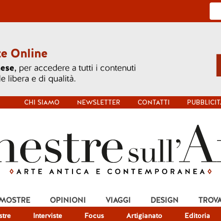
CHI SIAMO
NEWSLETTER
CONTATTI
PUBBLICIT
 MOSTRE
OPINIONI
VIAGGI
DESIGN
TROV
tre
Interviste
Focus
Artigianato
Editoria