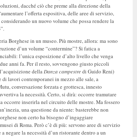
 soluzioni, dacché ciò che preme alla direzione della
aumentare l’offerta espositiva, delle aree di servizio,
nze considerando un nuovo volume che possa rendere la
o”.
lleria Borghese in un museo. Più mostre, allora: ma sono
struzione d’un volume “contermine”? Si fatica a
nciabili: l’unica esposizione d’alto livello che venga
due anni fa. Per il resto, sovvengono giusto piccoli
l’acquisizione della
Danza campestre
di Guido Reni)
 di lavori contemporanei in mezzo alle sale, a
utu, conversazione forzata e grottesca, innesto
vvertiva la necessità. Certo, si dirà: occorre tramutare
 occorre inserirla nel circuito delle mostre. Ma fossero
i un’inezia, una questione da niente: basterebbe non
 Borghese non certo ha bisogno d’ingaggiare
i musei di Roma. Però c’è di più: servono aree di servizio
 a negare la necessità d’un ristorante dentro a un