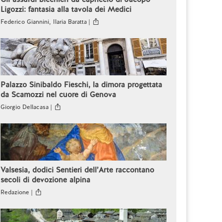
Ligozzi: fantasia alla tavola dei Medici
Federico Giannini, Ilaria Baratta |
Palazzo Sinibaldo Fieschi, la dimora progettata
da Scamozzi nel cuore di Genova
Giorgio Dellacasa |
Valsesia, dodici Sentieri dell’Arte raccontano
secoli di devozione alpina
Redazione |