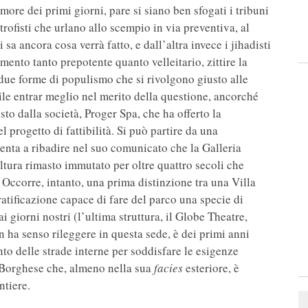
more dei primi giorni, pare si siano ben sfogati i tribuni
trofisti che urlano allo scempio in via preventiva, al
sa ancora cosa verrà fatto, e dall’altra invece i jihadisti
mento tanto prepotente quanto velleitario, zittire la
due forme di populismo che si rivolgono giusto alle
bile entrar meglio nel merito della questione, ancorché
sto dalla società, Proger Spa, che ha offerto la
 progetto di fattibilità. Si può partire da una
ttenta a ribadire nel suo comunicato che la Galleria
ultura rimasto immutato per oltre quattro secoli che
 Occorre, intanto, una prima distinzione tra una Villa
atificazione capace di fare del parco una specie di
i giorni nostri (l’ultima struttura, il Globe Theatre,
 ha senso rileggere in questa sede, è dei primi anni
to delle strade interne per soddisfare le esigenze
ia Borghese che, almeno nella sua
facies
esteriore, è
ntiere.