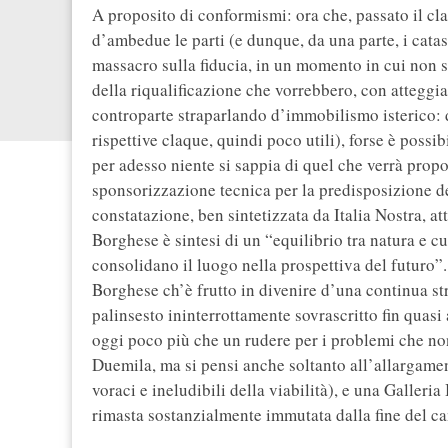
A proposito di conformismi: ora che, passato il cla
d’ambedue le parti (e dunque, da una parte, i catas
massacro sulla fiducia, in un momento in cui non si 
della riqualificazione che vorrebbero, con atteggia
controparte straparlando d’immobilismo isterico: 
rispettive claque, quindi poco utili), forse è possi
per adesso niente si sappia di quel che verrà propo
sponsorizzazione tecnica per la predisposizione del
constatazione, ben sintetizzata da Italia Nostra, a
Borghese è sintesi di un “equilibrio tra natura e c
consolidano il luogo nella prospettiva del futuro”.
Borghese ch’è frutto in divenire d’una continua str
palinsesto ininterrottamente sovrascritto fin quasi a
oggi poco più che un rudere per i problemi che non
Duemila, ma si pensi anche soltanto all’allargamen
voraci e ineludibili della viabilità), e una Galler
rimasta sostanzialmente immutata dalla fine del ca