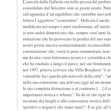
L’unicità della Galleria sta nella pressoché perfet
consolidato dal Seicento sino ai giorni nostri. Nat
salvaguardia d’un equilibrio che verrebbe inevitab
lettera l’aggettivo “contermine”. Delicata è anche 
modificata nel tempo e pure trasformata, all’inizi
(e non andrà dimenticato che, sempre cent’anni fa, 
situazione che ha provocato la perdita del suo sen
nostri giorni ancora sostanzialmente riconoscibile
constatazione che, varrà la pena rammentare, non d
ma da una vasta letteratura tecnica e scientifica ch
che ha studiato a lungo il parco, nel suo fondamen
nel 1997, poteva scrivere che Villa Borghese “è a
valutabile fra i parchi più notevoli della città”, “
nella sua estensione, ma arrivata oggi ad un mom
la sua completa distruzione o al contrario […] il s
importanza storica e urbana”. Va da sé che ogni i
accurata dei luoghi e alla conoscenza storica del
(positivi o negativi che siano stati)”. E se già, al