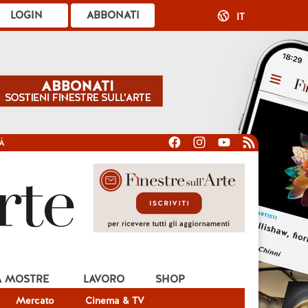
LOGIN
ABBONATI
IT
À
A MOSTRE
LAVORO
SHOP
Mercato
Cinema & TV