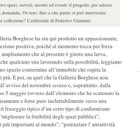
 spazi, servizi, mostre ed eventi: il progetto, per adesso
 una domanda. Ovvero: fino a che punto si può intervenire
o e collezione? L’editoriale di Federico Giannini.
alleria Borghese ha sin qui prodotto un appassionante,
ccezione positiva, poiché al momento tocca per forza
un ampliamento che al presente è giusto una larva,
a che qualcuno stia lavorando sulla possibilità, leggiamo
 uno spazio contermine all’immobile che ospita la
dei più. E poi, su quel che la Galleria Borghese non
ll’avviso del novembre scorso e, soprattutto, dalla
so 5 maggio (ovvero dall’elemento che ha scatenato la
isamente e forse pure ineluttabilmente verso una
ol fraseggio tipico d’un certo tipo di conformismo
“migliorare la fruibilità degli spazi pubblici”,
 più importanti al mondo”, “potenziare l’attrattività