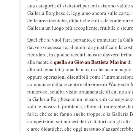
una categoria di visitatori per cui esistono valide
Galleria Borghese è, leggiamo ancora sulle carte, “
delle aree tecniche, didattiche e di sale confere
Galleria un luogo più accogliente, fruibile e sicur
Quel che si vuol fare, pertanto, è tramutare la Ga
davvero necessarie, al punto da giustificare la co
ricordare, in epoche recenti, mostre davvero irrinu
quella su Giovan Battista Marino
alla mente è
di 
affondi tematici (come la mostra che accompagnò 
oppure operazioni discutibili come l’intromissione
cominciare dalla recente esibizione di Wangechi M
rumoroso, scialba visita ornamentale di cui non s’a
la Galleria Borghese in un museo, e di conseguenza
solo le mostre il problema, allora si tratterebbe d
farle, ché se ne fanno anche troppe, e la Galleria
competizioni sui numeri dei visitatori con gli altr
e aree didattiche, ché oggi nessuno s’azzarderebbe