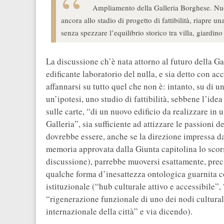
Ampliamento della Galleria Borghese. Nuovi
ancora allo stadio di progetto di fattibilità, riapre
senza spezzare l’equilibrio storico tra villa, giardin
La discussione ch’è nata attorno al futuro della G
edificante laboratorio del nulla, e sia detto con a
affannarsi su tutto quel che non è: intanto, su di 
un’ipotesi, uno studio di fattibilità, sebbene l’ide
sulle carte, “di un nuovo edificio da realizzare in
Galleria”, sia sufficiente ad attizzare le passioni 
dovrebbe essere, anche se la direzione impressa da
memoria approvata dalla Giunta capitolina lo scor
discussione), parrebbe muoversi esattamente, prec
qualche forma d’inesattezza ontologica guarnita c
istituzionale (“hub culturale attivo e accessibile”, 
“rigenerazione funzionale di uno dei nodi culturali
internazionale della città” e via dicendo).