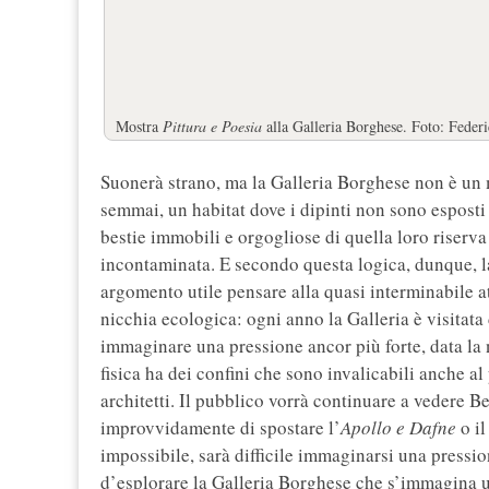
Mostra
Pittura e Poesia
alla Galleria Borghese. Foto: Feder
Suonerà strano, ma la Galleria Borghese non è un m
semmai, un habitat dove i dipinti non sono esposti
bestie immobili e orgogliose di quella loro riserv
incontaminata. E secondo questa logica, dunque, l
argomento utile pensare alla quasi interminabile at
nicchia ecologica: ogni anno la Galleria è visitata 
immaginare una pressione ancor più forte, data la n
fisica ha dei confini che sono invalicabili anche al 
architetti. Il pubblico vorrà continuare a vedere 
improvvidamente di spostare l’
Apollo e Dafne
o i
impossibile, sarà difficile immaginarsi una pressi
d’esplorare la Galleria Borghese che s’immagina u