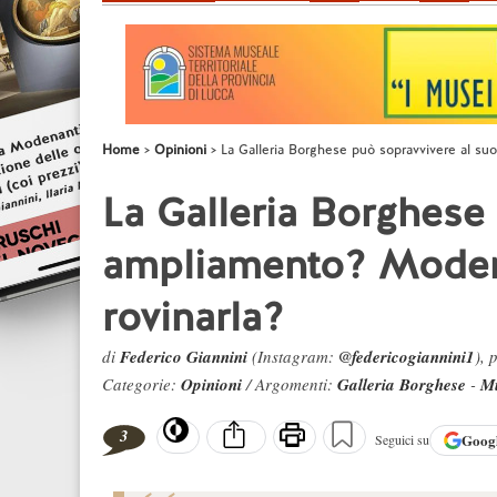
Home
Opinioni
La Galleria Borghese può sopravvivere al su
La Galleria Borghese
ampliamento? Modern
rovinarla?
di
Federico Giannini
(Instagram:
@federicogiannini1
), 
Categorie:
Opinioni
/ Argomenti:
Galleria Borghese
-
M
3
Goog
Seguici su