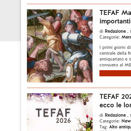
TEFAF Maa
importanti
di
Redazione
,
Categorie:
Mer
I primi giorni 
centrale della f
antiquariato e 
consueto al ME
TEFAF 2026
ecco le lo
di
Redazione
, 
Categorie:
New
Tag:
Alto antiq