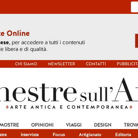
CHI SIAMO
NEWSLETTER
CONTATTI
PUBBLICIT
 MOSTRE
OPINIONI
VIAGGI
DESIGN
TROV
tre
Interviste
Focus
Artigianato
Editoria