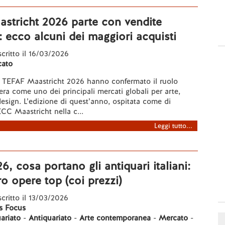
stricht 2026 parte con vendite
: ecco alcuni dei maggiori acquisti
 scritto il 16/03/2026
cato
di TEFAF Maastricht 2026 hanno confermato il ruolo
iera come uno dei principali mercati globali per arte,
design. L’edizione di quest’anno, ospitata come di
CC Maastricht nella c...
Leggi tutto...
, cosa portano gli antiquari italiani:
ro opere top (coi prezzi)
scritto il 13/03/2026
s Focus
uariato
-
Antiquariato
-
Arte contemporanea
-
Mercato
-