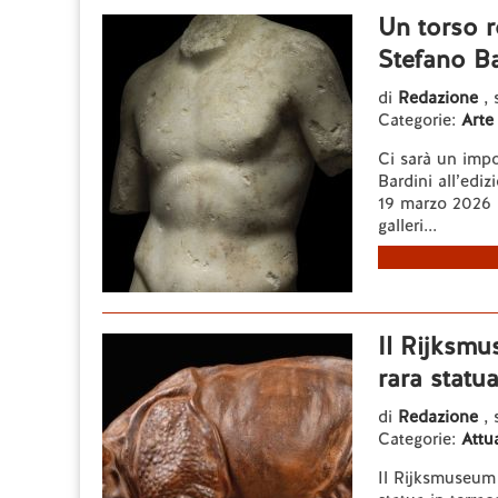
Un torso r
Stefano Ba
di
Redazione
, 
Categorie:
Arte
Ci sarà un impo
Bardini all’edi
19 marzo 2026 n
galleri...
Il Rijksm
rara statu
di
Redazione
,
Categorie:
Attua
Il Rijksmuseum