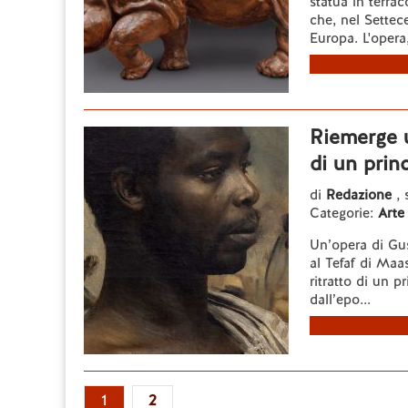
statua in terrac
che, nel Settec
Europa. L'opera,
Riemerge u
di un prin
di
Redazione
, 
Categorie:
Arte
Un’opera di Gus
al Tefaf di Maas
ritratto di un p
dall’epo...
1
2