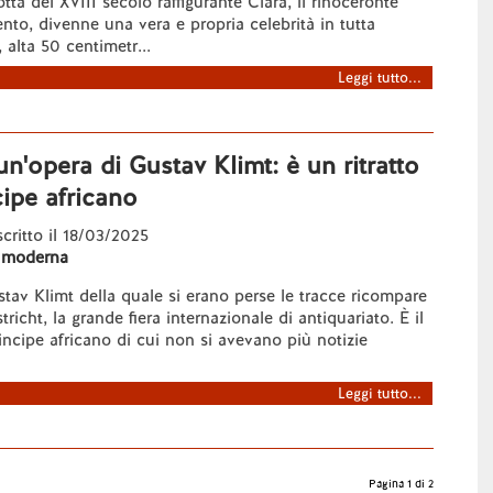
otta del XVIII secolo raffigurante Clara, il rinoceronte
ento, divenne una vera e propria celebrità in tutta
 alta 50 centimetr...
Leggi tutto...
n'opera di Gustav Klimt: è un ritratto
cipe africano
scritto il 18/03/2025
 moderna
tav Klimt della quale si erano perse le tracce ricompare
tricht, la grande fiera internazionale di antiquariato. È il
rincipe africano di cui non si avevano più notizie
Leggi tutto...
Pagina 1 di 2