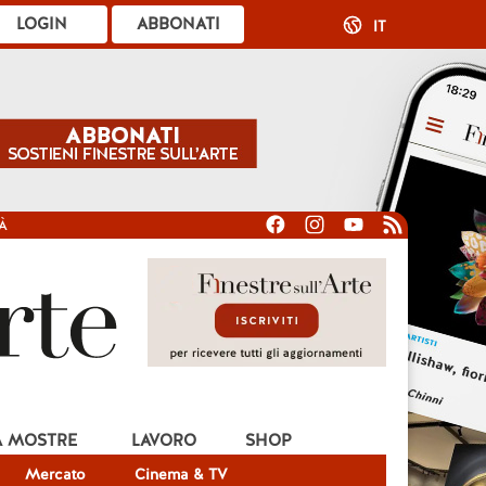
LOGIN
ABBONATI
IT
À
A MOSTRE
LAVORO
SHOP
Mercato
Cinema & TV