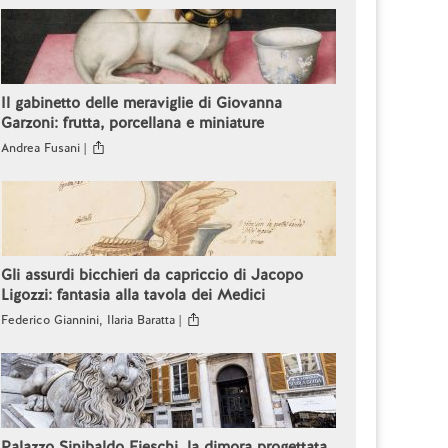
Il gabinetto delle meraviglie di Giovanna
Garzoni: frutta, porcellana e miniature
Andrea Fusani |
Gli assurdi bicchieri da capriccio di Jacopo
Ligozzi: fantasia alla tavola dei Medici
Federico Giannini, Ilaria Baratta |
Palazzo Sinibaldo Fieschi, la dimora progettata