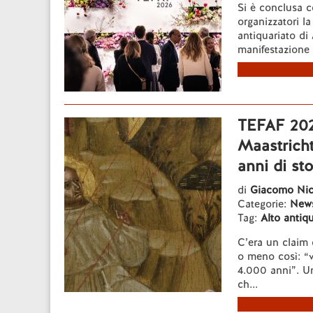
Si è conclusa c
organizzatori la
antiquariato di 
manifestazione 
TEFAF 2026
Maastricht
anni di sto
di
Giacomo Nico
Categorie:
New
Tag:
Alto antiq
C’era un claim 
o meno così: “v
4.000 anni”. Un
ch...