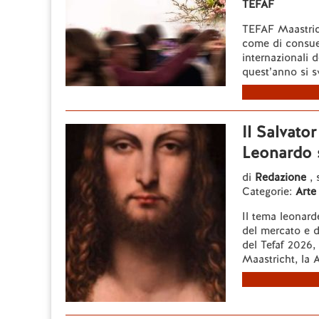
TEFAF
TEFAF Maastric
come di consuet
internazionali d
quest’anno si sv
Il Salvato
Leonardo s
di
Redazione
,
Categorie:
Arte
Il tema leonard
del mercato e de
del Tefaf 2026, 
Maastricht, la 