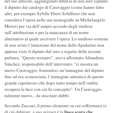
nel suo articolo, aggiungendo tuttavia di non aver espunto
il dipinto dal catalogo di Caravaggio (come hanno fatto
altri, per esempio Sybille Ebert-Schifferer che non
considera l’opera nelle sue monografie su Michelangelo
Merisi) per via dell’ampio accordo degli studiosi
sull’attribuzione e per la mancanza di un nome
alternativo al quale ascrivere l’opera. Lo studioso sostiene
di aver avuto l’intuizione del nome dello Spadarino non
appena visto il dipinto dal vero a seguito della recente
pulitura. “Questo restauro”, aveva affermato Almudena
Sánchez, responsabile dell’intervento, “ci mostra un
nuovo Caravaggio, fornendoci un’immagine del dipinto
fino ad ora sconosciuta, l’immagine autentica di questo
grande capolavoro che dopo tanto tempo nell’ombra
recupera la luce con cui fu concepito”. Un Caravaggio
talmente nuovo... da suscitare dubbi.
Secondo Zuccari, il primo elemento su cui soffermarsi (e
linea scura che
di cui dubitare, a suo avviso) è la