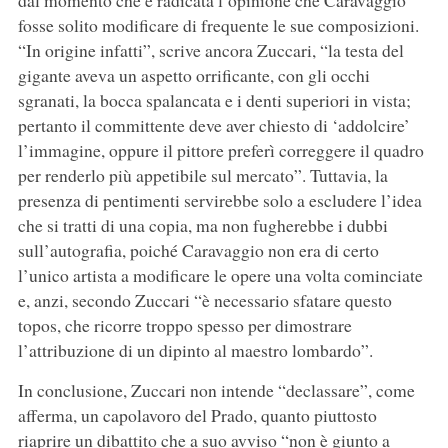
dal momento che è radicata l’opinione che Caravaggio
fosse solito modificare di frequente le sue composizioni.
“In origine infatti”, scrive ancora Zuccari, “la testa del
gigante aveva un aspetto orrificante, con gli occhi
sgranati, la bocca spalancata e i denti superiori in vista;
pertanto il committente deve aver chiesto di ‘addolcire’
l’immagine, oppure il pittore preferì correggere il quadro
per renderlo più appetibile sul mercato”. Tuttavia, la
presenza di pentimenti servirebbe solo a escludere l’idea
che si tratti di una copia, ma non fugherebbe i dubbi
sull’autografia, poiché Caravaggio non era di certo
l’unico artista a modificare le opere una volta cominciate
e, anzi, secondo Zuccari “è necessario sfatare questo
topos, che ricorre troppo spesso per dimostrare
l’attribuzione di un dipinto al maestro lombardo”.
In conclusione, Zuccari non intende “declassare”, come
afferma, un capolavoro del Prado, quanto piuttosto
riaprire un dibattito che a suo avviso “non è giunto a