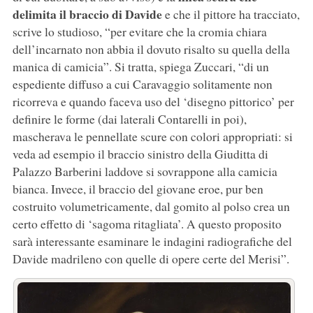
delimita il braccio di Davide
e che il pittore ha tracciato,
scrive lo studioso, “per evitare che la cromia chiara
dell’incarnato non abbia il dovuto risalto su quella della
manica di camicia”. Si tratta, spiega Zuccari, “di un
espediente diffuso a cui Caravaggio solitamente non
ricorreva e quando faceva uso del ‘disegno pittorico’ per
definire le forme (dai laterali Contarelli in poi),
mascherava le pennellate scure con colori appropriati: si
veda ad esempio il braccio sinistro della Giuditta di
Palazzo Barberini laddove si sovrappone alla camicia
bianca. Invece, il braccio del giovane eroe, pur ben
costruito volumetricamente, dal gomito al polso crea un
certo effetto di ‘sagoma ritagliata’. A questo proposito
sarà interessante esaminare le indagini radiografiche del
Davide madrileno con quelle di opere certe del Merisi”.