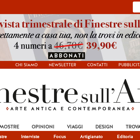
CHI SIAMO
NEWSLETTER
CONTATTI
PUBBLICIT
 MOSTRE
OPINIONI
VIAGGI
DESIGN
TROV
tre
Interviste
Focus
Artigianato
Editoria