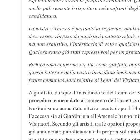
esplicitamente ritirato la propria candidatura. Que
anche palesemente irrispettoso nei confronti degli 
candidatura.
La nostra richiesta è pertanto la seguente: quals
deve essere rimosso da qualsiasi contesto relativo a
ma non esaustivo, l’interfaccia di voto e qualsia
Qualora siano già stati espressi voti per un firmata
Richiediamo conferma scritta, come già fatto in p
questa lettera e della vostra immediata implementaz
future comunicazioni relative ai Leoni dei Visitato
A giudizio, dunque, l’introduzione dei Leoni dei 
procedure concordate
al momento dell’accettazion
tensioni sono aumentate ulteriormente dopo il 14 m
l’accesso sia ai Giardini sia all’Arsenale hanno ini
Visitatori. Secondo gli artisti, tra le opzioni pro
già annunciato pubblicamente la propria volontà di
a costituire uno degli elementi centrali della prote