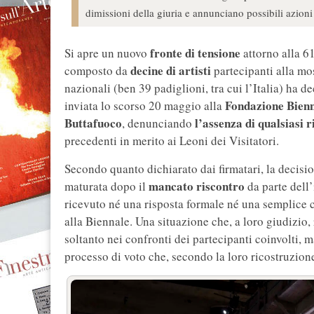
dimissioni della giuria e annunciano possibili azioni 
fronte di tensione
Si apre un nuovo
attorno alla 6
decine di artisti
composto da
partecipanti alla mos
nazionali (ben 39 padiglioni, tra cui l’Italia) ha 
Fondazione Bienn
inviata lo scorso 20 maggio alla
Buttafuoco
l’assenza di qualsiasi r
, denunciando
precedenti in merito ai Leoni dei Visitatori.
Secondo quanto dichiarato dai firmatari, la decis
mancato riscontro
maturata dopo il
da parte dell’
ricevuto né una risposta formale né una semplice
alla Biennale. Una situazione che, a loro giudizio
soltanto nei confronti dei partecipanti coinvolti,
processo di voto che, secondo la loro ricostruzion