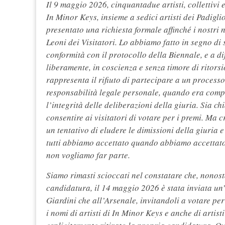
Il 9 maggio 2026, cinquantadue artisti, collettivi 
In Minor Keys, insieme a sedici artisti dei Padigli
presentato una richiesta formale affinché i nostri 
Leoni dei Visitatori. Lo abbiamo fatto in segno di
conformità con il protocollo della Biennale, e a dif
liberamente, in coscienza e senza timore di ritorsio
rappresenta il rifiuto di partecipare a un processo 
responsabilità legale personale, quando era compi
l’integrità delle deliberazioni della giuria. Sia c
consentire ai visitatori di votare per i premi. Ma c
un tentativo di eludere le dimissioni della giuria 
tutti abbiamo accettato quando abbiamo accettato l
non vogliamo far parte.
Siamo rimasti scioccati nel constatare che, nonosta
candidatura, il 14 maggio 2026 è stata inviata un’e
Giardini che all’Arsenale, invitandoli a votare per
i nomi di artisti di In Minor Keys e anche di arti