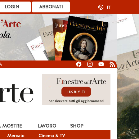
LOGIN
ABBONATI
IT
À
A MOSTRE
LAVORO
SHOP
Mercato
Cinema & TV