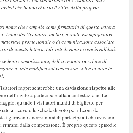
sto non solo crea confusione tra i visitatori, ma è
artisti che hanno chiesto il ritiro della propria
iasi nome che compaia come firmatario di questa lettera
i Leoni dei Visitatori, inclusi, a titolo esemplificativo
si materiale promozionale o di comunicazione associato.
rio di questa lettera, tali voti devono essere invalidati.
recedenti comunicazioni, dell’avvenuta ricezione di
ione di tale modifica sul vostro sito web e in tutte le
ri.
deviazione rispetto alle
Visitatori rappresenterebbe una
e dell’invito a partecipare alla manifestazione. Le
aggio, quando i visitatori muniti di biglietto per
ziato a ricevere le schede di voto per i Leoni dei
poste figuravano ancora nomi di partecipanti che avevano
 ritirarsi dalla competizione. È proprio questo episodio
sta.