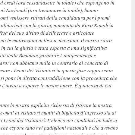
ed eredi (ora sessantasette in totale) che espongono in
oni Nazionali (ora trentanove in totale), hanno
nomi venissero ritirati dalla candidatura per i premi
 solidarietà con la giuria, nominata da Koyo Kouoh in
esa del suo diritto di deliberare e articolare
ni le motivazioni delle sue decisioni. Il nostro ritiro
in cui la giuria è stata esposta a una significativa
to della Biennale garantire l’indipendenza e
hiaro: non abbiamo nulla in contrario al concetto di
reare i Leoni dei Visitatori in questa fase rappresenta
e si pone in diretta contraddizione con la procedura che
’invito a esporre le nostre opere. È qualcosa di cui
nte la nostra esplicita richiesta di ritirare la nostra
-mail ai visitatori muniti di biglietto d’ingresso sia ai
 i Leoni dei Visitatori. L’elenco dei candidati includeva
sti che esponevano nei padiglioni nazionali e che avevano