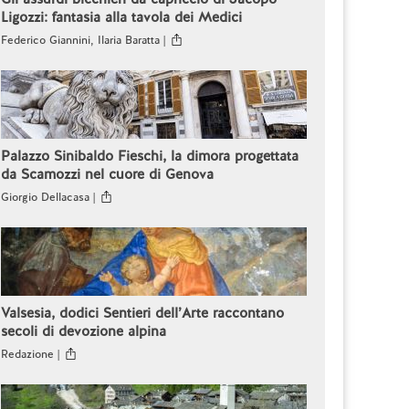
Ligozzi: fantasia alla tavola dei Medici
Federico Giannini, Ilaria Baratta |
Palazzo Sinibaldo Fieschi, la dimora progettata
da Scamozzi nel cuore di Genova
Giorgio Dellacasa |
Valsesia, dodici Sentieri dell’Arte raccontano
secoli di devozione alpina
Redazione |