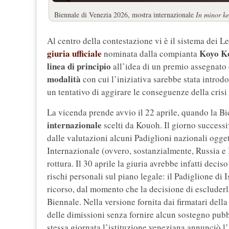
Biennale di Venezia 2026, mostra internazionale
In minor ke
Al centro della contestazione vi è il sistema dei Le
giuria ufficiale
Koyo K
nominata dalla compianta
linea di principio
all’idea di un premio assegnato d
modalità
con cui l’iniziativa sarebbe stata introdo
un tentativo di aggirare le conseguenze della crisi
La vicenda prende avvio il 22 aprile, quando la B
internazionale
scelti da Kouoh. Il giorno successi
dalle valutazioni alcuni Padiglioni nazionali ogget
Internazionale (ovvero, sostanzialmente, Russia e 
rottura. Il 30 aprile la giuria avrebbe infatti deciso
rischi personali sul piano legale: il Padiglione di I
ricorso, dal momento che la decisione di escluderl
Biennale. Nella versione fornita dai firmatari della
delle dimissioni senza fornire alcun sostegno pub
stessa giornata l’istituzione veneziana annunciò l’