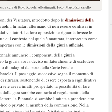
ys
, a cura di Koyo Kouoh. Allestimenti. Foto: Marco Zorzanello
dimissioni della
oni dei Visitatori, introdotto dopo le
ouoh
non essere contrari in
. I firmatari affermano di
ai visitatori. La loro opposizione riguarda invece le
contesto
tta e il
nel quale è maturata, interpretato come
dimissioni della giuria ufficiale
 apertasi con le
.
giuria
iennale annunciò i componenti della
vo la giuria aveva deciso unilateralmente di escludere
to di indagini da parte della Corte Penale
Israele). Il passaggio successivo segna il momento di
 di ritirarsi, sostenendo di essere esposta a significativi
sraele aveva infatti prospettato la possibilità di fare
a dalla gara sarebbe contraria al regolamento della
 lettera, la Biennale si sarebbe limitata a prendere atto
blico o privato ai membri della commissione. Nella
introduzione dei Leoni dei Visitatori, destinati a