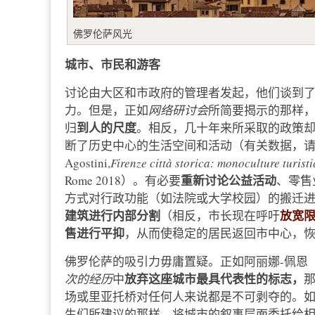
佛罗伦萨风光
城市、市民和游客
讨论由大区和市政府的管理者发起，他们谈到
力。但是，正如
网络研讨会
所简要揭示的那样
到人的尺度
归
。相反，几十年来所采取的政策
断了历史中心的生活空间和活动（有关数据，请参见最近出版的
Agostini,
Firenze
città
storica: monoculture turisti
重新讨论公益活动
Rome 2018）。有必要
、零售
方式对行政功能（如法院或大学校园）的搬迁
建筑进行内部分割
放宽
（相反，市长现在呼吁
售进行平抑
，从而使稳定的居民返回市中心，
佛罗伦萨的吸引力毋庸置疑。正如阿丽娜-佩恩（Al
放弃这座城市最具代表性的标志，
次的经历
中
场或里亚托桥对任何人来说都是不可剥夺的。如果
生们所建议的那样，将城市的叙事层面委托给