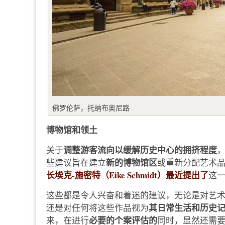
佛罗伦萨，托纳布奥尼路
博物馆和领土
调整游客流向以缓解历史中心的拥挤程度
关于
新的博物馆区
些建议旨在建立
或重新分配艺术
长埃克-施密特（Eike Schmidt）最近提出了
这
这些都是令人兴奋和着迷的建议，无论是对艺
其日常生活和历史
还是对任何将这些作品视为
必要的个案评估的
来，在进行
同时，显然还需要