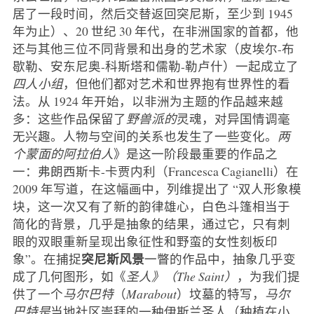
居了一段时间，然后交替返回突尼斯，至少到 1945
年为止）、20 世纪 30 年代，在非洲国家的首都，他
还与其他三位不同背景和出身的艺术家（皮埃尔-布
歇勒、安东尼奥-科斯塔和儒勒-勒卢什）一起成立了
四人小组
，但他们都对艺术和世界抱有世界性的看
法。从 1924 年开始，以非洲为主题的作品越来越
多：这些作品保留了
野兽派的
灵魂，对异国情调毫
无兴趣。人物与空间的关系也发生了一些变化。
两
个蒙面的阿拉伯人
》是这一阶段最重要的作品之
一：弗朗西斯卡-卡贾内利（Francesca Cagianelli）在
2009 年写道，在这幅画中，列维提出了 “双人形象模
块，这一次又有了新的韵律雄心，白色斗篷相当于
简化的背景，几乎是抽象的结果，通过它，只有刺
眼的双眼重新呈现出象征性和野蛮的女性刻板印
突尼斯风景
象”。在捕捉
一瞥的作品中，抽象几乎变
成了几何图形，如《
圣人》（The Saint）
，为我们提
供了一个
马尔巴特
（
Marabout
）坟墓的特写，
马尔
巴特是
当地社区崇拜的一种伊斯兰圣人（种植在小