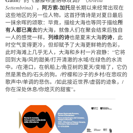
阿方索-加托
Settembrina
），
是长期以来经常出现在
这些地区的另一位人物。这首抒情诗是对夏日最后
所
一抹余晖的颂歌：毕竟，描绘大海也等同于描绘
有人都已离去
的大海，就像人们在聚会结束后独自
列维的诗
的诗
一人的感觉一样。
也是夏末大海
，此
时空气变得更冷，但却赋予了大海更鲜艳的色彩，
此时海滩上几乎无人，大海和乡村一片寂静：“它将
回到大海/风的甜美/打开清澈的水域/在绿色的水流
中。/在港口，在帆船上/角豆树的夏天/变暗了，它仍
然是黑色的/石头的狗。/柠檬和沙子的乡村/在悲叹的
歌声中/单调的悲伤。/如此接近世界/虚弱的迹象，/
你在深处休息/你熄灭的甜蜜”。