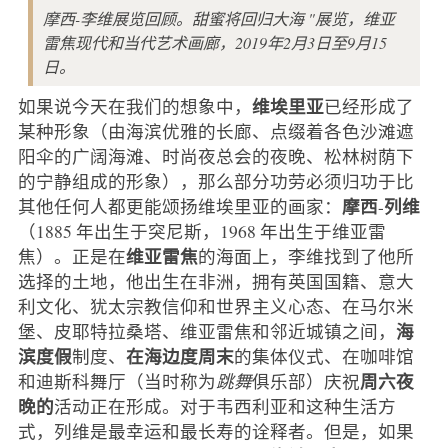
摩西-李维展览回顾。甜蜜将回归大海 "展览，维亚
雷焦现代和当代艺术画廊，2019年2月3日至9月15
日。
维埃里亚
如果说今天在我们的想象中，
已经形成了
某种形象（由海滨优雅的长廊、点缀着各色沙滩遮
阳伞的广阔海滩、时尚夜总会的夜晚、松林树荫下
的宁静组成的形象），那么部分功劳必须归功于比
摩西
列维
其他任何人都更能颂扬维埃里亚的画家：
-
（1885 年出生于突尼斯，1968 年出生于维亚雷
维亚雷焦
焦）。正是在
的海面上，李维找到了他所
选择的土地，他出生在非洲，拥有英国国籍、意大
利文化、犹太宗教信仰和世界主义心态、在马尔米
海
堡、皮耶特拉桑塔、维亚雷焦和邻近城镇之间，
滨度假
在海边度周末
制度、
的集体仪式、在咖啡馆
周六夜
和迪斯科舞厅（当时称为
跳舞
俱乐部）庆祝
晚的
活动正在形成。对于韦西利亚和这种生活方
式，列维是最幸运和最长寿的诠释者。但是，如果