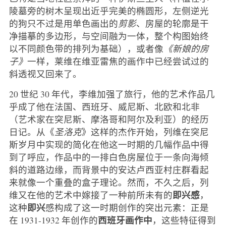
陵墓旁的树木呈现出近乎完美的椭圆形，左侧逆光
的狗只不过是用单色画出的
剪影
、房屋的轮廓是干
净描摹的多边形，与空间融为一体，整个构图始终
以不同颜色带的排列为基础），或者像
《新娘的房
子》
一样，莱维在维亚雷焦的画作中已经尝试过的
斜透视又回来了。
20 世纪 30 年代，李维加强了旅行，他的艺术作品几
乎成了他在法国、西班牙、威尼斯、北欧和北非
（艺术家在突尼斯、摩洛哥和阿尔及利亚）的经历
日记。从《
圣洛克
》这样的杰作开始，列维在突尼
斯岁月中实现的简化在他这一时期的几幅作品中得
到了呼应，作品中的一排白色房屋位于一条向海倾
斜的道路边缘，而背景中的安达卢西亚村庄群看起
来就像一个重叠的盒子理论。然而，不久之后，列
即兴感
维又在他的艺术中嫁接了一种前所未有的
，
即兴
这种
感构成了这一时期创作的突出元素：正是
西班牙画作中
在 1931-1932 年创作的
，这些特征得到