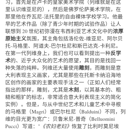
习，首先是在卢卡的皇家美术学院（列维就是在这
里认识维亚尼的），然后是佛罗伦萨美术学院，在
那里他在乔瓦尼-法托里的自由裸体学校学习。他最
早的艺术作品（除了青少年时期的试验作品）让人
浓厚
联想到 20 世纪初弥漫在韦西利亚艺术文化中的
原始主义
氛围，其主角包括洛伦佐-维亚尼、阿尔贝
托-马格里、阿道夫-巴尔杜尼和斯巴达克-卡利尼。
反学
在第一代列维身上，我们也可以看到提出一种
术
的、近乎大众化的艺术的愿望，其目的是找回一
雕刻
种失落的纯粹。列维还大量使用
，而雕刻是意
大利表现主义画家，尤其是那些在托斯卡纳沿海地
区创作的画家的主要表现手法之一（正如人们经常
木刻
指出的那样，雕刻，尤其是
，以其基本的、粗
糙和粗犷的标志，非常适合意大利表现主义的简化
实例）。但是，与从中世纪艺术和儿童艺术中寻根
的马格里（Magri）或巴尔杜尼（Balduini）不同，列
维的目光更为宽广：贝鲁米尼-普奇（Belluomini
Pucci）写道："
《农妇老妇》
恢复了比利时莫尼埃