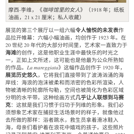
摩西-李维，《
咖啡馆里的女人
》（1918 年；纸板
油画，21 x 21 厘米；私人收藏）
令人愉悦的未发表
展览的第三个展厅以一组六幅
作
品拉开帷幕：六幅小幅油画，均创作于 1923 年。在
20 世纪 20 年代的大部分时间里，艺术家一直致力于
海滩
的创作，这是他职业生涯中最快乐的时光之
一，正如上文所述，这可能也是他最为公众所熟知
的作品。
La mareggiata
》这幅作品创作于 1920 年，
展览历史悠久
，它将我们直接带到了波涛汹涌的海
岸线：海浪的泡沫被柔和而浓密的色彩所渲染，人
物被清晰的轮廓所勾勒，空间也被简化为色彩区域
几乎让人联想到马赛
分明的水平带。这种绘画方式
克
：这就是我们习惯于归功于列维的形象。我们必
须想象艺术家在捕捉生活场景时的样子，就像他过
去所做的那样：浴者跳水，救生员拿着滑冰鞋入
海，母亲们看护着在浪花中嬉戏的孩子。这些照片