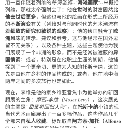
海滩画家
用一直伴随着列维的
陈词滥调
--"
"--来概括
在世时的
比
列维，那就太牵强附会了：他
财富固然
他去世后更多
，但这也与他的绘画在形式上所经历
不断演变
的
有关（列维对与他同时代的艺术潮流有
细致的研究
敏锐的观察
欧
着
和
）：他的绘画融合了
洲风味
的暗示、建议和参考，这与他经常在国外逗
留不无关系），以及各种主题，这些主题使他为我
异
们展现了一个非洲的形象，而不是经常被遮蔽的
国情调
；或者，特别是在他职业生涯的初期，他捕
捉到了一个更亲切、更鲜为人知的托斯卡纳，这首
先是由他在乡村的作品构成的；或者，他在地中海
两岸之间的多次旅行也是如此。
现在，李维是他的家乡维亚雷焦市为他举办的新回
顾展的主角：
摩西-李维（Moses Levy
）。这次展览
托斯卡纳
的主题是
“甜蜜将回归大海”
，在
小镇的现
当代艺术画廊展出了一百多幅作品，这些作品几乎
私人收藏
阿方索-加托（Alfonso
全部来自
。标题取自
Gatto
）的《
塞滕布里纳咏叹调
》（
Arietta