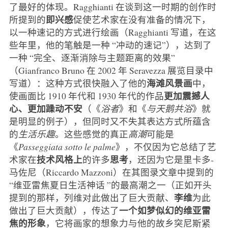
了最好的体现。Ragghianti 在谈到这一时期的创作时
即兴感
所提到的
促使艺术家在没有准备的情况下，
以一种速记的方式进行绘画（Ragghianti 写道，在这
些年里，他的笔触是一种 “冲动的速记”），达到了
一种 “完全、逐渐消除与主题距离的效果”
（Gianfranco Bruno 在 2002 年 Seravezza 展览目录中
海滩风景画
写道）：这种方式很快融入了他的
中，
更加震撼人
使画面比 1910 年代和 1930 年代的作品
心、更加躁动不安
（《
浴者
》和《
与天鹅共浴
》就
是明显的例子），但同时又不失其表达方式所蕴含
的
生活乐趣
。这些感觉的真正
高潮
可能是
《
Passeggiata sotto le palme
》，不仅因为它总结了艺
技术风格上
思考
术家在
的许多
，还因为它是里卡多-
马佐尼（Riccardo Mazzoni）在其图录文章中提到的
“维亚雷焦夏日生活神话 ”的最高潮之一（正如开头
李维
提到的那样，列维对此做出了巨大贡献、
为此
一个如梦似幻的维亚雷
做出了巨大贡献），传达了
焦的形象
，它将画家的想象力与他的故乡突尼斯紧