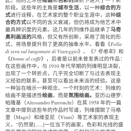
城市生活
综合的方
阶段。这些年的主角是
，以一种
式
综
进行诠释，在艺术家的整个职业生涯中，这种
合的方式
以不同的含义衰减，但仍将成为他艺术中
马奇
最具辨识度的元素。这几年的列维作品继承了
奥利画派的
风格，但又有所创新，采用了简化的形
式，将场景提升到了更高的抽象水平。看看《
Folla
di sera sul lungomare di Viareggio
》、《
7 号电车
》和
《
Donne al caffè
》，后者是以前未曾发表过的作品：
在这些画作中，与 1910 年代早期的列维明显决裂，
出现了一个转折点，几乎完全切断了与过去表现主
义经验的联系，甚至可以看出未来派的经验。这是
一种旨在暗示一种观念、一个时刻的艺术：列维的
绘画
氛围绘画。
绘画不是描述性
，而是
亚历山德罗-
帕隆基（Alessandro Parronchi）在其 1958 年的一篇
文章中提到这些年的作品时写道，列维摆脱了马格
里（Magri）和维亚尼（Viani）等艺术家的表现主
义，“仍然是[......]一位当下的画家，色彩和光线的盛