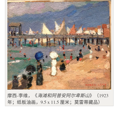
摩西-李维，《
海滩和阿普安阿尔卑斯山
》（1923
年；纸板油画，9.5 x 11.5 厘米；莫雷蒂藏品）