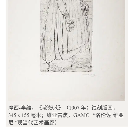
摩西-李维，《
老妇人
》（1907 年；蚀刻版画，
345 x 155 毫米；维亚雷焦，GAMC--“洛伦佐-维亚
尼 ”现当代艺术画廊）