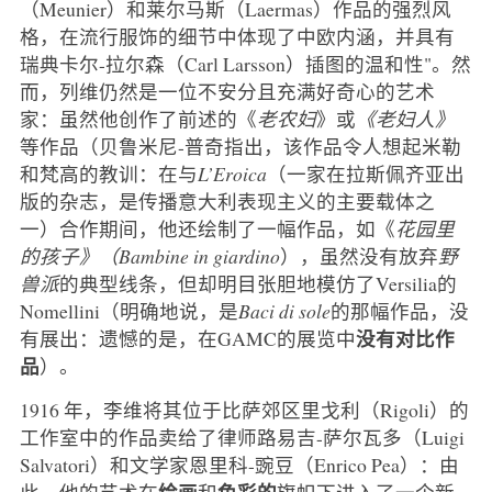
（Meunier）和莱尔马斯（Laermas）作品的强烈风
格，在流行服饰的细节中体现了中欧内涵，并具有
瑞典卡尔-拉尔森（Carl Larsson）插图的温和性"。然
而，列维仍然是一位不安分且充满好奇心的艺术
家：虽然他创作了前述的《
老农妇
》或
《老妇人》
等作品（贝鲁米尼-普奇指出，该作品令人想起米勒
和梵高的教训：在与
L’Eroica
（一家在拉斯佩齐亚出
版的杂志，是传播意大利表现主义的主要载体之
一）合作期间，他还绘制了一幅作品，如《
花园里
的孩子》（Bambine in giardino
），虽然没有放弃
野
兽派
的典型线条，但却明目张胆地模仿了Versilia的
Nomellini（明确地说，是
Baci di sole
的那幅作品，没
没有对比作
有展出：遗憾的是，在GAMC的展览中
品
）。
1916 年，李维将其位于比萨郊区里戈利（Rigoli）的
工作室中的作品卖给了律师路易吉-萨尔瓦多（Luigi
Salvatori）和文学家恩里科-豌豆（Enrico Pea）：由
绘画
色彩的
此，他的艺术在
和
旗帜下进入了一个新