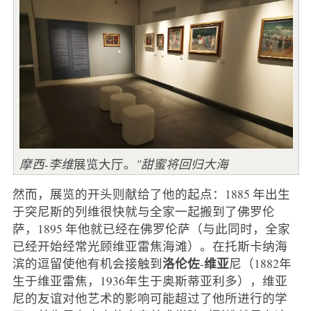
摩西
-
李维
展览大厅。
"甜蜜将回归大海
然而，展览的开头则献给了他的起点：1885 年出生
于突尼斯的列维很快就与全家一起搬到了佛罗伦
萨，1895 年他就已经在佛罗伦萨（与此同时，全家
已经开始经常光顾维亚雷焦海滩）。在托斯卡纳海
洛伦佐
维亚
滨的逗留使他有机会接触到
-
尼（1882年
生于维亚雷焦，1936年生于奥斯蒂亚利多），维亚
尼的友谊对他艺术的影响可能超过了他所进行的学