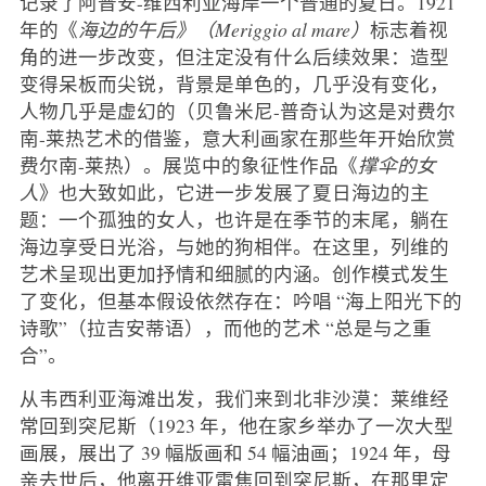
记录了阿普安-维西利亚海岸一个普通的夏日。1921
年的《
海边的午后》（Meriggio al mare）
标志着视
角的进一步改变，但注定没有什么后续效果：造型
变得呆板而尖锐，背景是单色的，几乎没有变化，
人物几乎是虚幻的（贝鲁米尼-普奇认为这是对费尔
南-莱热艺术的借鉴，意大利画家在那些年开始欣赏
费尔南-莱热）。展览中的象征性作品《
撑伞的女
人
》也大致如此，它进一步发展了夏日海边的主
题：一个孤独的女人，也许是在季节的末尾，躺在
海边享受日光浴，与她的狗相伴。在这里，列维的
艺术呈现出更加抒情和细腻的内涵。创作模式发生
了变化，但基本假设依然存在：吟唱 “海上阳光下的
诗歌”（拉吉安蒂语），而他的艺术 “总是与之重
合”。
从韦西利亚海滩出发，我们来到北非沙漠：莱维经
常回到突尼斯（1923 年，他在家乡举办了一次大型
画展，展出了 39 幅版画和 54 幅油画；1924 年，母
亲去世后，他离开维亚雷焦回到突尼斯，在那里定