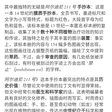
手抄本
其中最独特的无疑是
阿尔迪尼 211 号
：这是
膜质手抄本
一本 14 世纪的
，全页书写，墨迹标尺和
文字为小写哥特式，标题为红色，大段首字母为红
色和蓝色。该标本册是 13 世纪一本匿名
标本册
的复
数十种不同植物
制品，收集了关于
治疗功效的知识
装置
和传说，其独特之处在于其丰富的图示
：事实
上，该标本册的内容与 154 幅多色图画交替出现，
这些图画往往占据整页纸的篇幅，描绘了文中提到
草药
审查的原因
的
。不过，由于
，有几处纸张被浮
石刮过，有时在被刮过的字迹上方会出现 "
禁
止"（prahibitum est
）的字样。
历
阿尔迪尼 211 号
》这本手抄本最突出的特点是其
史价值
：尽管论文中使用的拉丁文有时显得笨拙，
医生和科学家
但文中经常引用
的话，这表明编纂者
具有良好的文化修养。插图由时而写实、时而奇幻
的图画组成：手、脸，甚至奇幻动物（如龙）经常
中世纪介于
出现在植物的描绘中，传达出
科学和魔