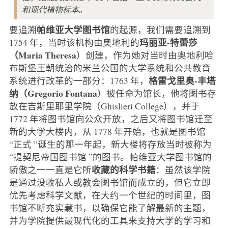
和现代植物标本。
帕维亚大学图书馆
要追溯
的起源，我们需要追溯到
玛丽亚-特蕾莎
1754 年，当时该机构由奥地利的
（Maria Theresa
）创建，作为她对当时由奥地利哈
布斯堡王朝统治的米兰公国的大学系统和公共教育
格雷戈里奥-丰塔
系统进行改革的一部分：1763 年，
纳（Gregorio Fontana
）被任命为馆长，他将图书存
放在吉斯里耶里学院（Ghislieri College），并于
1772 年将图书馆向公众开放，之后又将图书馆迁至
新的大学大楼内，从 1778 年开始，也就是图书馆
“正式 ”诞生的那一年起，新大楼将存放当时被称为
“提契尼帝国图书馆 ”的图书。帕维亚大学图书馆的
收藏的科学书籍
骄傲之一一直是它所
：虽然该学院
是通过没收私人或教会图书馆而成立的，但它立即
优先考虑科学文献，在大约一个世纪的时间里，图
书馆不断充实藏书，以确保它能了解最新的主题，
并为学院提供最现代化的工具来支持大学的学习和