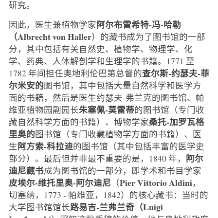
研究。
阿尔布雷希特-冯-哈勒
因此，医生兼植物学家
（Albrecht von Haller
）的藏书成为了图书馆的一部
分，其中包括有关自然史、植物学、物理学、化
学、药典、人体解剖学和生理学的书籍。1771 至
查尔斯-约瑟夫-菲
1782 年间担任奥地利伦巴第总督的
尔米安的
图书馆，其中包括大量自然科学和医学方
面的书籍，然后是医生约瑟夫-弗兰克的图书馆、帕
朱塞佩-莫雷蒂
维亚植物园副园长
的图书馆（专门收
桑托-加罗瓦格
藏自然科学方面的书籍）、博物学家
里奥的
图书馆（专门收藏植物学方面的书籍）、医
阿方索-科拉迪
生
的图书馆（其中包括丰富的医学史
阿尔
部分）。最后但并非最不重要的是，1840 年，
迪尼藏书
成为图书馆的一部分，即学术和书目学家
皮埃尔-维托里奥-阿尔迪尼
Pier Vittorio Aldini
（
，
切塞纳，1773 - 帕维亚，1842）的核心藏书：当时的
路易吉-兰弗兰奇（Luigi
大学图书馆馆长