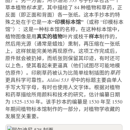
草本植物
标本室
，其中描绘了 84 种植物和草药，正
反面（即正面和背面）各一张纸。这本手抄本的特
“印模标本馆”
殊之处在于它是一本
（或称 “印模标本
馆”）：这是一种标本馆的名称，在这种标本馆中，
真实的植物
样本
植物图像是用
叶片或枝干
制作的，
然后用光源（通常是蜡烛）熏制，再压缩在一张纸
上，这样就能完美地再现原作。这项工作完成后，
原件就会被扔掉，而纸张则保留其印迹，有时还可
以上色，使其看起来更逼真（他们试图尽可能地模
仿原件）。印刷草药被认为比简单绘制插图的
草药
更具科学可靠性。
Aldini 533 号
中的标题主要由单人
手写大写字母，有时也使用人文字体。根据对植物
和药草描绘所用颜料和技术的研究，估计编纂日期
为 1525-1530 年。该手抄本的编纂是 1530 年至 1550
年期间植物标本馆制作的一部分，对植物学收藏的
发展至关重要。