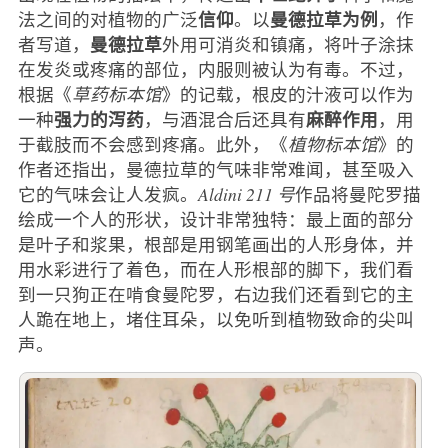
信仰
曼德拉草为例
法之间的对植物的广泛
。以
，作
曼德拉草
者写道，
外用可消炎和镇痛，将叶子涂抹
在发炎或疼痛的部位，内服则被认为有毒。不过，
根据《
草药标本馆
》的记载，根皮的汁液可以作为
强力的泻药
麻醉作用
一种
，与酒混合后还具有
，用
于截肢而不会感到疼痛。此外，《
植物标本馆
》的
作者还指出，曼德拉草的气味非常难闻，甚至吸入
它的气味会让人发疯。
Aldini 211 号
作品将曼陀罗描
绘成一个人的形状，设计非常独特：最上面的部分
是叶子和浆果，根部是用钢笔画出的人形身体，并
用水彩进行了着色，而在人形根部的脚下，我们看
到一只狗正在啃食曼陀罗，右边我们还看到它的主
人跪在地上，堵住耳朵，以免听到植物致命的尖叫
声。