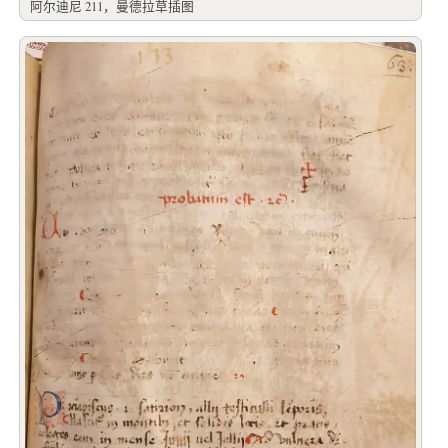
阿尔迪尼 211，曼德拉草插图