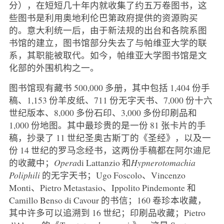
分），在短短几十年内就收集了约五万卷图书，这
些图书是利用奥地利伦巴第政府提供的资源购买
的。意大利统一后，由于新法规的出台和各院系图
书馆的建立，图书馆部分失去了与帕维亚大学的联
系，其职能被取代。如今，帕维亚大学图书馆是文
化部的外围机构之一。
图书馆现有藏书 500,000 多册，其中包括 1,404 份手
稿、1,153 份羊皮纸、711 份无字天书、7,000 份十六
世纪版本、8,000 多份石印、3,000 多份印刷品和
1,000 份地图。其中最珍贵的是一份 81 张卡片的手
稿，抄录了 11 世纪圣奥古斯丁的《圣经》，以及一
份 14 世纪的罗马念经书，这两份手稿都在阿尔迪尼
的收藏中；
Opera
di Lattanzio 和
Hypnerotomachia
Poliphili
的无字天书；Ugo Foscolo、Vincenzo
Monti、Pietro Metastasio、Ippolito Pindemonte 和
Camillo Benso di Cavour 的书信；160 卷珍本收藏，
其中许多可以追溯到 16 世纪；印刷品收藏；Pietro