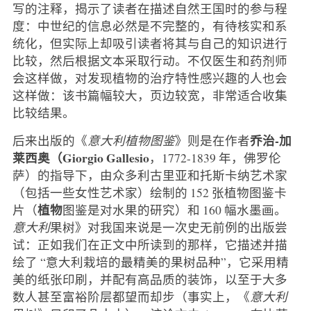
写的注释，揭示了读者在描述自然王国时的参与程
度：中世纪的信息必然是不完整的，有待核实和系
统化，但实际上却吸引读者将其与自己的知识进行
比较，然后根据文本采取行动。不仅医生和药剂师
会这样做，对发现植物的治疗特性感兴趣的人也会
这样做：该书篇幅较大，页边较宽，非常适合收集
比较结果。
乔治-加
后来出版的《
意大利植物图鉴
》则是在作者
莱西奥（Giorgio Gallesio
，1772-1839 年，佛罗伦
萨）的指导下，由众多利古里亚和托斯卡纳艺术家
（包括一些女性艺术家）绘制的 152 张植物图鉴卡
植物
片（
图鉴是对水果的研究）和 160 幅水墨画。
意大利
果树》对我国来说是一次史无前例的出版尝
试：正如我们在正文中所读到的那样，它描述并描
绘了 “意大利栽培的最精美的果树品种”，它采用精
美的纸张印刷，并配有高品质的装饰，以至于大多
数人甚至富裕阶层都望而却步（事实上，《
意大利