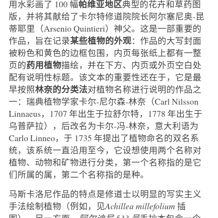
帕维亚地区
用水彩画了 100 幅
典型的花卉和草药图
版，并将其献给了卡尔特修道院院长阿尔塞尼奥-昆
蒂耶里（Arsenio Quintieri）神父。这是一部重要的
某些植物的外观
作品，旨在记录
：作品的大写封面
被粉色和黄色的边框包围，内页每张纸上都有一整
药用植物
页的
描绘，并在下方、内页或外页空白处
配有说明性标题。该文本的重要性还在于，它是最
林奈的分类法
早按照
对植物名称进行说明的作品之
一：瑞典植物学家卡尔-尼尔森-林奈（Carl Nilsson
Linnaeus，1707 年出生于拉舒尔特，1778 年出生于
乌普萨拉），后改名为卡尔-冯-林奈，意大利语为
Carlo Linneo，于 1735 年提出了植物命名的双名系
统，该系统一直沿用至今，它设想使用两个名称对
植物、动物和矿物进行分类，第一个名称指的是它
们所属的属，第二个名称指的是种。
马斯卡洛尼作品的特点是修道士以明显的写实主义
手法绘制植物（例如，见
Achillea millefolium
插
图）。另一方面，
阿尔迪尼 533 号
手抄本包含一个