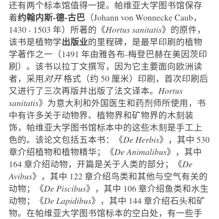
还有两个标本馆值得一提。帕维亚大学图书馆保存
约翰内斯-德-古巴
着
（Johann von Wonnecke Caub，
1430 - 1503 年）所著的《
Hortus sanitatis
》的原件，
出版业
该书是植物学
的里程碑，是最早印刷的植物
学著作之一（1491 年由雅各布-梅登巴赫在美因茨印
刷）。该书以拉丁文撰写，因为它主要面向欧洲读
者，采用
对开
格式（约 50 厘米）印刷，首次印刷后
又进行了三次再版并出版了法文译本。
Hortus
sanitatis
》为意大利和外国医生和药剂师所使用，书
中有许多关于动物界、植物界和矿物界的木刻装
饰，帕维亚大学图书馆标本中的这些木刻是手工上
色的。该论文包括五本书：《
De Herbis
》，其中 530
章介绍植物和植物精华；《
De Animalibus
》，其中
164 章介绍动物，开篇是关于人类的部分；《
De
Avibus
》，其中 122 章介绍鸟类和其他与空气有关的
动物；《
De Piscibus
》，其中 106 章介绍鱼类和水生
动物；《
De Lapidibus
》，其中 144 章介绍石头和矿
物。在帕维亚大学图书馆标本的空白处，有一些手