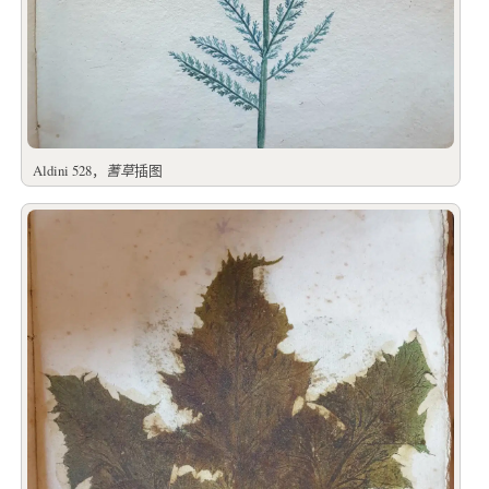
Aldini 528，
蓍草
插图