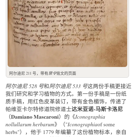
阿尔迪尼 211 号，带有
禁令
铭文的页面
阿尔迪尼 528 号
和
阿尔迪尼 533 号
这两份手稿更接近
我们研究和学习植物的方式。第一份手稿是一份纸
质手稿，用红色皮革装订，带有金色楣饰，传递了
达米亚诺-马斯卡洛尼
帕维亚卡尔特修道院修道士
Damiano Mascaroni
（
）的《
Iconographia
nollullarum herbarum
》（"
Iconographia
of some
herbs"），他于 1779 年编纂了这份植物标本，亲自