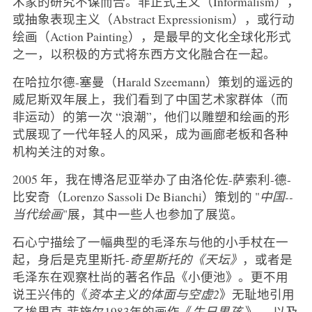
术家的研究不谋而合。非正式主义（Informalism），
或抽象表现主义（Abstract Expressionism），或行动
绘画（Action Painting），是最早的文化全球化形式
之一，以积极的方式将东西方文化融合在一起。
在哈拉尔德-塞曼（Harald Szeemann）策划的遥远的
威尼斯双年展上，我们看到了中国艺术家群体（而
非运动）的第一次 “浪潮”，他们以雕塑和绘画的形
式展现了一代年轻人的风采，成为画廊老板和各种
机构关注的对象。
2005 年，我在博洛尼亚举办了由洛伦佐-萨索利-德-
比安奇（Lorenzo Sassoli De Bianchi）策划的 "
中国--
当代绘画
"展，其中一些人也参加了展览。
石心宁描绘了一幅典型的毛泽东与他的小手杖在一
起，身后是克里斯托-
奇里斯托的《天坛》
，或者是
毛泽东在观察杜尚的著名作品《小便池》。更不用
说王兴伟的《
资本主义的体面与空虚2
》无耻地引用
了埃里克-菲施尔1983年的画作《
生日男孩
》
，
以及