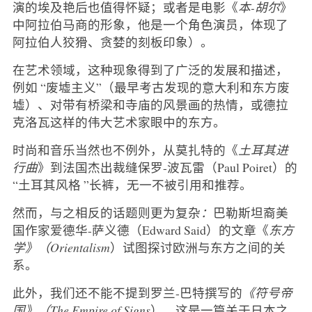
演的埃及艳后也值得怀疑；或者是电影《
本-胡尔
》
中阿拉伯马商的形象，他是一个角色演员，体现了
阿拉伯人狡猾、贪婪的刻板印象）。
在艺术领域，这种现象得到了广泛的发展和描述，
例如 “废墟主义”（最早考古发现的意大利和东方废
墟）、对带有桥梁和寺庙的风景画的热情，或德拉
克洛瓦这样的伟大艺术家眼中的东方。
时尚和音乐当然也不例外，从莫扎特的《
土耳其进
行曲
》到法国杰出裁缝保罗-波瓦雷（Paul Poiret）的
“土耳其风格 ”长裤，无一不被引用和推荐。
然而，与之相反的话题则更为复杂
：
巴勒斯坦裔美
国作家爱德华-萨义德（Edward Said）的文章《
东方
学》（Orientalism
）试图探讨欧洲与东方之间的关
系。
此外，我们还不能不提到罗兰-巴特撰写的
《符号帝
国》（The Empire of Signs
），这是一篇关于日本之