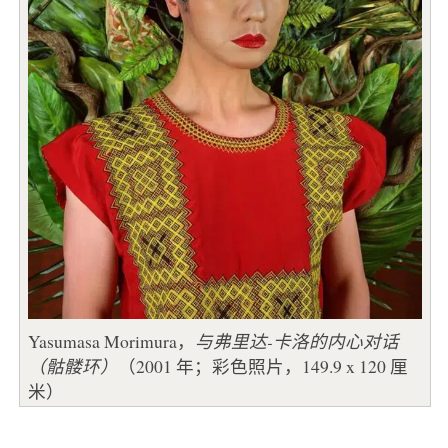
Yasumasa Morimura，
与弗里达-卡洛的内心对话
（骷髅环）
（2001 年；彩色照片，149.9 x 120 厘
米）