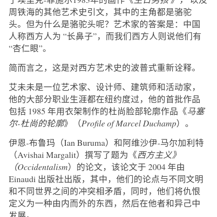
周铁海的其他艺术史引文，其中的主角都是骆驼
头。但为什么是骆驼头呢？艺术家的答案是：中国
人称西方人为 “长鼻子”，而我们西方人则说他们有
“杏仁眼”。
简而言之，这是对西方艺术史的波普式重新诠释。
艾未未是一位艺术家、设计师、建筑师和活动家，
他的大部分职业生涯都在纽约度过，他的首批作品
包括 1985 年用衣架制作的杜尚脸部轮廓作品《
马塞
尔-杜尚的轮廓
》（
Profile of Marcel Duchamp
）。
伊恩-布鲁玛（Ian Buruma）和阿维沙伊-马尔加利特
（Avishai Margalit）撰写了题为《
西方主义》
（Occidentalism
）的论文，该论文于 2004 年由
Einaudi 出版社出版，其中，他们的论点与不同文明
和不同世界之间的冲突相矛盾，同时，他们将仇恨
定义为一种由内而外的东西，然后在他者和异己中
发展。