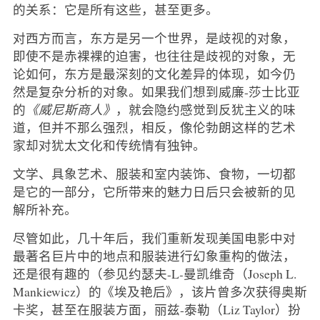
的关系：它是所有这些，甚至更多。
对西方而言，东方是另一个世界，是歧视的对象，
即使不是赤裸裸的迫害，也往往是歧视的对象，无
论如何，东方是最深刻的文化差异的体现，如今仍
然是复杂分析的对象。如果我们想到威廉-莎士比亚
的
《威尼斯商人》
，就会隐约感觉到反犹主义的味
道，但并不那么强烈，相反，像伦勃朗这样的艺术
家却对犹太文化和传统情有独钟。
文学、具象艺术、服装和室内装饰、食物，一切都
是它的一部分，它所带来的魅力日后只会被新的见
解所补充。
尽管如此，几十年后，我们重新发现美国电影中对
最著名巨片中的地点和服装进行幻象重构的做法，
还是很有趣的（参见约瑟夫-L
-
曼凯维奇（Joseph L.
Mankiewicz）的《埃及艳后》，该片曾多次获得奥斯
卡奖，甚至在服装方面，丽兹-泰勒（Liz Taylor）扮