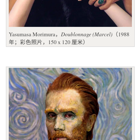
Yasumasa Morimura，
Doublonnage (Marcel)
（1988
年；彩色照片，150 x 120 厘米）