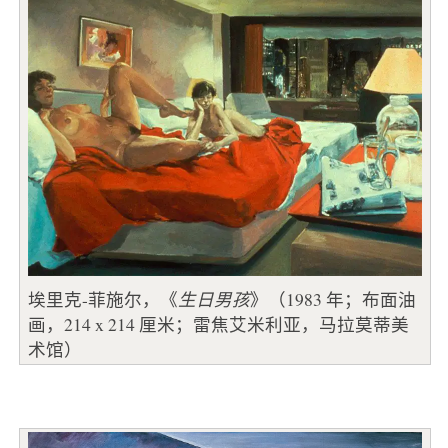
埃里克-菲施尔，《
生日男孩
》（1983 年；布面油
画，214 x 214 厘米；雷焦艾米利亚，马拉莫蒂美
术馆）