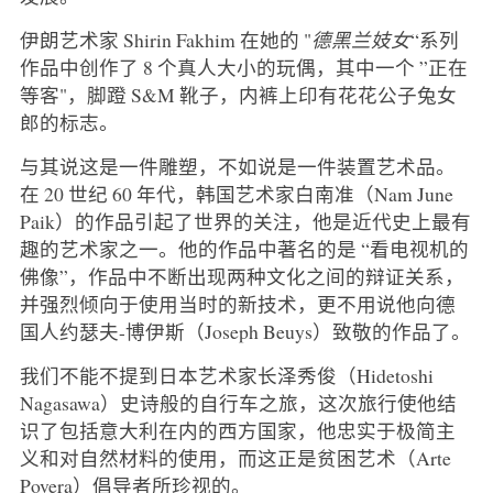
伊朗艺术家 Shirin Fakhim 在她的 "
德黑兰妓女
“系列
作品中创作了 8 个真人大小的玩偶，其中一个 ”正在
等客"，脚蹬 S&M 靴子，内裤上印有花花公子兔女
郎的标志。
与其说这是一件雕塑，不如说是一件装置艺术品。
在 20 世纪 60 年代，韩国艺术家白南准（Nam June
Paik）的作品引起了世界的关注，他是近代史上最有
趣的艺术家之一。他的作品中著名的是 “看电视机的
佛像”，作品中不断出现两种文化之间的辩证关系，
并强烈倾向于使用当时的新技术，更不用说他向德
国人约瑟夫-博伊斯（Joseph Beuys）致敬的作品了。
我们不能不提到日本艺术家长泽秀俊（Hidetoshi
Nagasawa）史诗般的自行车之旅，这次旅行使他结
识了包括意大利在内的西方国家，他忠实于极简主
义和对自然材料的使用，而这正是贫困艺术（Arte
Povera）倡导者所珍视的。