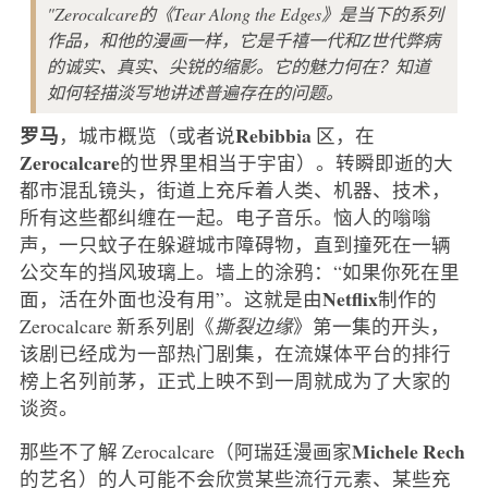
"Zerocalcare的《Tear Along the Edges》是当下的系列
作品，和他的漫画一样，它是千禧一代和Z世代弊病
的诚实、真实、尖锐的缩影。它的魅力何在？知道
如何轻描淡写地讲述普遍存在的问题。
罗马
Rebibbia
，城市概览（或者说
区，在
Zerocalcare
的世界里相当于宇宙）。转瞬即逝的大
都市混乱镜头，街道上充斥着人类、机器、技术，
所有这些都纠缠在一起。电子音乐。恼人的嗡嗡
声，一只蚊子在躲避城市障碍物，直到撞死在一辆
公交车的挡风玻璃上。墙上的涂鸦：“如果你死在里
Netflix
面，活在外面也没有用”。这就是由
制作的
Zerocalcare 新系列剧《
撕裂边缘
》第一集的开头，
该剧已经成为一部热门剧集，在流媒体平台的排行
榜上名列前茅，正式上映不到一周就成为了大家的
谈资。
Michele Rech
那些不了解 Zerocalcare（阿瑞廷漫画家
的艺名）的人可能不会欣赏某些流行元素、某些充