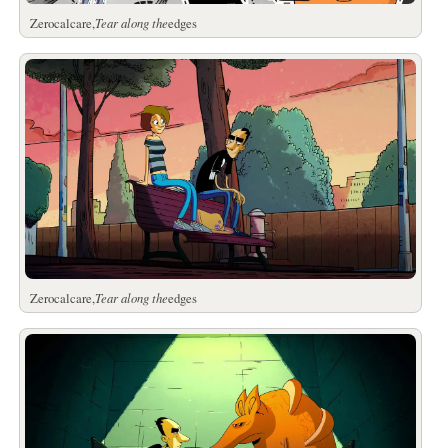
Zerocalcare,
Tear along the
edges
Zerocalcare,
Tear along the
edges