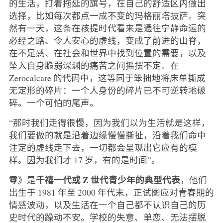
的生活，打着拖延的旗号，在自己的舒适区内做出
选择，比如每次都点一成不变的玛格丽塔披萨。突
然有一天，这条在孩提时代看来是通往宁静命运的
必经之路、令人安心的虚线，变成了前进的山脊，
在不足感、在社会和世界中找到位置的需要，以及
坠入自身脆弱深渊的痛苦之间摇摆不定。在
Zerocalcare 的代码中，这等同于笨拙地将床单撕成
无定形的碎片：一个人身份的碎片已不可逆转地破
碎。一个可怕的尾声。
“那时我们走得很慢，因为我们以为生活就是这样，
我们要做的就是沿着边缘慢慢撕扯，沿着我们命中
注定的虚线走下去，一切都会呈现出它应有的模
样。因为我们才 17 岁，有的是时间”。
千禧一代或 Z 世代青少年的典型代表
零》是
，他们
出生于 1981 年至 2000 年代末，正试图应对青春期的
情感波动，以及生活在一个自己都不认识自己的历
史时代的躁动不安。学校的失意、单恋、无法摆脱