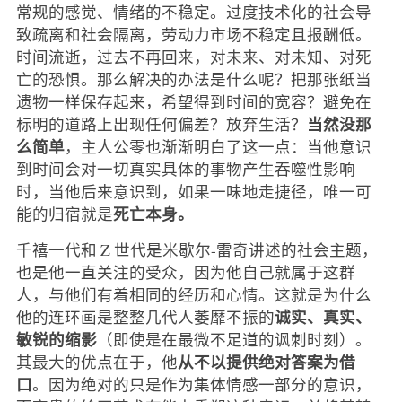
常规的感觉、情绪的不稳定。过度技术化的社会导
致疏离和社会隔离，劳动力市场不稳定且报酬低。
时间流逝，过去不再回来，对未来、对未知、对死
亡的恐惧。那么解决的办法是什么呢？把那张纸当
遗物一样保存起来，希望得到时间的宽容？避免在
当然没那
标明的道路上出现任何偏差？放弃生活？
么简单
，主人公零也渐渐明白了这一点：当他意识
到时间会对一切真实具体的事物产生吞噬性影响
时，当他后来意识到，如果一味地走捷径，唯一可
死亡本身。
能的归宿就是
千禧一代和 Z 世代是米歇尔-雷奇讲述的社会主题，
也是他一直关注的受众，因为他自己就属于这群
人，与他们有着相同的经历和心情。这就是为什么
诚实、真实、
他的连环画是整整几代人萎靡不振的
敏锐的缩影
（即使是在最微不足道的讽刺时刻）。
从不以提供绝对答案为借
其最大的优点在于，他
口
。因为绝对的只是作为集体情感一部分的意识，