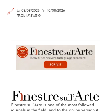
从 03/08/2026 至 10/08/2026
本周开幕的展览
Finestre sull'Arte is one of the most followed
journals in the field, and to the online version it