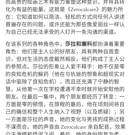
而高贵的绘画艺术有能力重塑这种意识，并将其转
化为有益的能量。这就是《Zerocalcare》的魅力所
在：它知道如何以简洁、轻松的方式向任何人讲述
普遍存在的问题，或许还能为那些像爱丽丝一样认
为自己已经无法承受的人打开一条沟通的渠道。
莎拉和塞科
在该系列的各种角色中，
都扮演着重要
角色：他们是主人公的好朋友，具有两种自我意
识，但对生活的态度截然相反，他们构成了主人公
的参照点。莎拉的形象让人爱不释手：她不仅是零
的良知危机的解药（他在与犰狳的想象和超现实对
话中驱除了良知危机），而且还充满了宁静的智
慧，从他第一次在学校遭遇不幸时就开始安慰他的
朋友。在最后一集中，两个朋友都经历了转变：一
方面是零的顿悟，在旅程的最后，他在顷刻间将自
己的确信和整个人生纳入了视野（以及质疑）；另
一方面是莎拉的声音，她的变化与男孩的成熟过程
不谋而合。她的声音由 Zerocalcare 亲自配音，效果
介于滑稽和怪诞之间，最后，她的身份恢复为柔