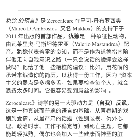
犰狳
的预言》
是 Zerocalcare 在马可-丹布罗西奥
（Marco D’Ambrosio，又名 Makkox）的支持下于
犰狳
2011 年出版的首部作品。
是一种象征性动物，
由瓦莱里奥-马斯坦德雷亚（Valerio Mastandrea）配
犰狳
音。
代表着零的良知，而不是作为道德指南陪
伴他走向自我意识之路（一只会说话的蟋蟀会这样
做吗？他给了他一些糟糕的建议：比如，用花哨的
承诺来编造你的简历，以获得一份工作，因为 “资本
主义的弱点是多嘴多舌，如果要检查每个人，就会
浪费太多时间。它很容易受到屌丝的影响”。
（自我）反讽
Zerocalcare》诗学的另一大驱动力是
，
这是一种真诚而普遍的语言的基础，从青春期的戏
剧到爱情，从最严肃的话题（性别歧视、仇外心
理、政治时事、工作不稳定等）到死亡主题，它都
能驾轻就熟，偶尔也会加入一些健康而神圣的脏