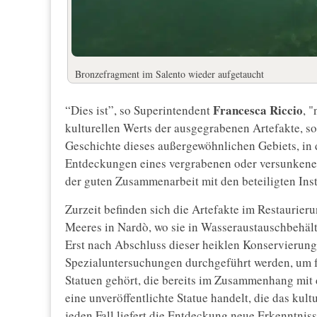
Bronzefragment im Salento wieder aufgetaucht
Francesca
Riccio
“Dies ist”, so Superintendent
, 
kulturellen Werts der ausgegrabenen Artefakte, so
Geschichte dieses außergewöhnlichen Gebiets, in
Entdeckungen eines vergrabenen oder versunkenen 
der guten Zusammenarbeit mit den beteiligten Inst
Zurzeit befinden sich die Artefakte im Restaurie
Meeres in Nardò, wo sie in Wasseraustauschbehäl
Erst nach Abschluss dieser heiklen Konservierung
Spezialuntersuchungen durchgeführt werden, um fe
Statuen gehört, die bereits im Zusammenhang mit 
eine unveröffentlichte Statue handelt, die das kul
jeden Fall liefert die Entdeckung neue Erkenntnis