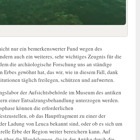
"nicht nur ein bemerkenswerter Fund wegen des
ndern auch ein weiteres, sehr wichtiges Zeugnis für die
 dem die archäologische Forschung uns an ständige
Erbes gewöhnt hat, das wir, wie in diesem Fall, dank
itutionen täglich freilegen, schützen und aufwerten.
rungslabor der Aufsichtsbehörde im Museum des antiken
tern einer Entsalzungsbehandlung unterzogen werden.
sphase können die erforderlichen
stzustellen, ob das Hauptfragment zu einer der
der Ladung von Leuca bekannt sind, oder ob es sich um
turelle Erbe der Region weiter bereichern kann. Auf
se über die Handelswege, die in der Antike durch die