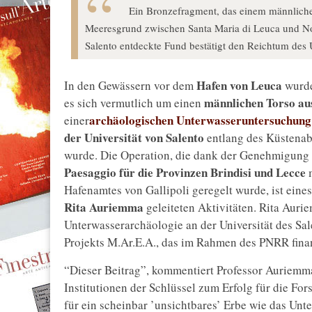
Ein Bronzefragment, das einem männlichen
Meeresgrund zwischen Santa Maria di Leuca und No
Salento entdeckte Fund bestätigt den Reichtum des
Hafen von Leuca
In den Gewässern vor dem
wurd
männlichen Torso au
es sich vermutlich um einen
archäologischen Unterwasseruntersuchung
einer
der Universität von Salento
entlang des Küstenab
wurde. Die Operation, die dank der Genehmigung
Paesaggio für die Provinzen Brindisi und Lecce
m
Hafenamtes von Gallipoli geregelt wurde, ist eine
Rita Auriemma
geleiteten Aktivitäten. Rita Aurie
Unterwasserarchäologie an der Universität des Sal
Projekts M.Ar.E.A., das im Rahmen des PNRR finan
“Dieser Beitrag”, kommentiert Professor Auriemma,
Institutionen der Schlüssel zum Erfolg für die Fo
für ein scheinbar ’unsichtbares’ Erbe wie das Unt