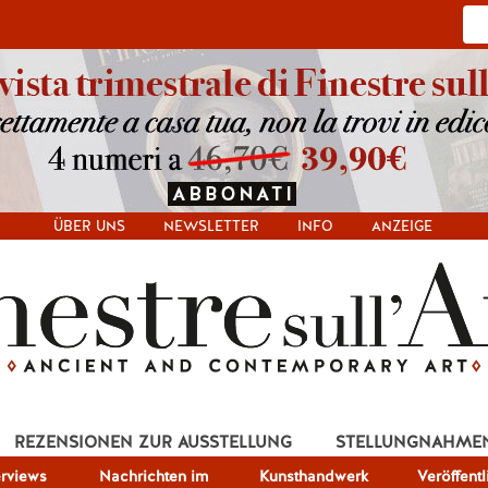
ÜBER UNS
NEWSLETTER
INFO
ANZEIGE
REZENSIONEN ZUR AUSSTELLUNG
STELLUNGNAHME
erviews
Nachrichten im
Kunsthandwerk
Veröffent