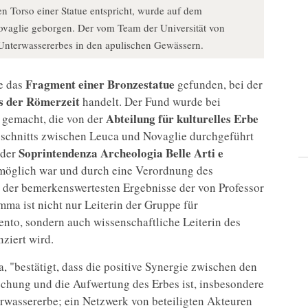
 Torso einer Statue entspricht, wurde auf dem
vaglie geborgen. Der vom Team der Universität von
 Unterwassererbes in den apulischen Gewässern.
Fragment einer Bronzestatue
e das
gefunden, bei der
s der Römerzeit
handelt. Der Fund wurde bei
Abteilung für kulturelles Erbe
gemacht, die von der
schnitts zwischen Leuca und Novaglie durchgeführt
Soprintendenza Archeologia Belle Arti e
 der
öglich war und durch eine Verordnung des
s der bemerkenswertesten Ergebnisse der von Professor
mma ist nicht nur Leiterin der Gruppe für
ento, sondern auch wissenschaftliche Leiterin des
ziert wird.
 "bestätigt, dass die positive Synergie zwischen den
rschung und die Aufwertung des Erbes ist, insbesondere
erwassererbe; ein Netzwerk von beteiligten Akteuren